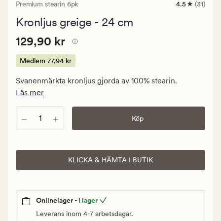
Premium stearin 6pk
4.5
(31)
31
omdömen
Kronljus greige - 24 cm
med
ett
Pris
Pris
129,90 kr
genomsnittli
129,90 kr
betyg
129,90
på
kr.
Medlem
77,94 kr
4.5
Medlem
Svanenmärkta kronljus gjorda av 100% stearin.
77,94
Läs mer
kr
Antal
Köp
KLICKA & HÄMTA I BUTIK
Onlinelager -
I lager
Leverans inom 4-7 arbetsdagar.