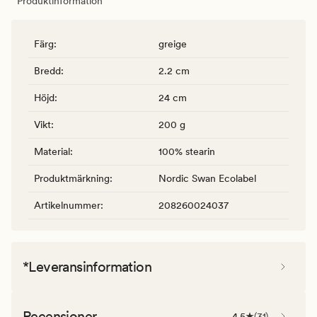
Produktinformation
Färg
:
greige
Bredd
:
2.2 cm
Höjd
:
24 cm
Vikt
:
200 g
Material
:
100% stearin
Produktmärkning
:
Nordic Swan Ecolabel
Artikelnummer
:
208260024037
*Leveransinformation
Recensioner
4.5
(
31
)