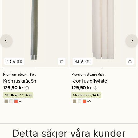
4.5
(31)
4.5
(31)
31
31
omdömen
omdömen
med
med
Premium stearin 6pk
Premium stearin 6pk
ett
ett
Kronljus grågön
Kronljus offwhite
genomsnittligt
genomsnittligt
Pris
129,90 kr
Pris
129,90 kr
129,90 kr
129,90 kr
betyg
betyg
på
på
Medlem
77,94 kr
Medlem
77,94 kr
4.5
4.5
+
5
+
5
Finns i fler färger
Finns i fler färger
Detta säger våra kunder