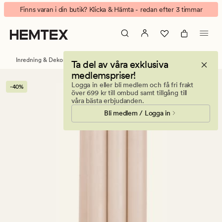
Premium
Animerad
Finns varan i din butik? Klicka & Hämta - redan efter 3 timmar
stearin
banner.
6pk
Klicka
kronljus
på
greige
ESCAPE
Inredning & Dekorationer
Ljus & doftljus
Kronljus
Ta del av våra exklusiva
för
medlemspriser!
att
Logga in eller bli medlem och få fri frakt
-40%
pausa.
över 699 kr till ombud samt tillgång till
våra bästa erbjudanden.
Bli medlem / Logga in