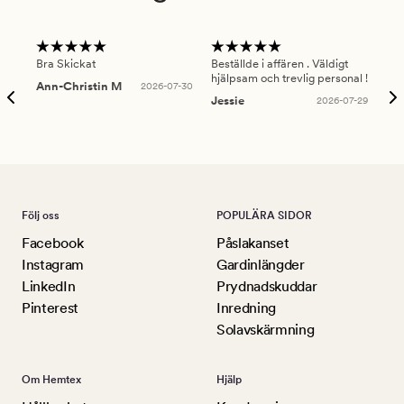
Bra Skickat
Beställde i affären . Väldigt
Smi
hjälpsam och trevlig personal !
lev
Ann-Christin M
2026-07-30
han
Jessie
2026-07-29
Lu
Följ oss
POPULÄRA SIDOR
Facebook
Påslakanset
Instagram
Gardinlängder
LinkedIn
Prydnadskuddar
Pinterest
Inredning
Solavskärmning
Om Hemtex
Hjälp