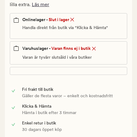
Ordinarie
lilla extra.
Läs mer
pris
450
Onlinelager -
Slut i lager
kr
Handla direkt från butik via "Klicka & Hämta"
Varuhuslager -
Varan finns ej i butik
Varan är tyvärr slutsåld i våra butiker
Fri frakt till butik
Gäller de flesta varor – enkelt och kostnadsfritt
Klicka & Hämta
Hämta i butik efter 3 timmar
Enkel retur i butik
30 dagars öppet köp