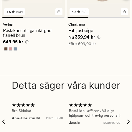
4.5
(152)
4.5
(19)
152
19
omdömen
omdömen
med
med
Verbier
Christiania
ett
ett
Påslakanset i garnfärgad
Fat ljusbeige
genomsnittligt
genomsnittligt
flanell brun
Nuvarande pris
359,94 kr
359,94 kr
betyg
betyg
Nu
Pris
649,95 kr
649,95 kr
på
på
Ordinarie pris
599,90 kr
Före
599,90 kr
4.5
4.5
Detta säger våra kunder
Bra Skickat
Beställde i affären . Väldigt
Smi
hjälpsam och trevlig personal !
lev
Ann-Christin M
2026-07-30
han
Jessie
2026-07-29
Lu