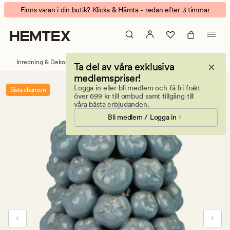
Daphne
Animerad
Finns varan i din butik? Klicka & Hämta - redan efter 3 timmar
vas
banner.
gråblå
Klicka
på
ESCAPE
Inredning & Dekorationer
Vaser
Ta del av våra exklusiva
för
medlemspriser!
att
Logga in eller bli medlem och få fri frakt
Sista chansen
pausa.
över 699 kr till ombud samt tillgång till
våra bästa erbjudanden.
Bli medlem / Logga in