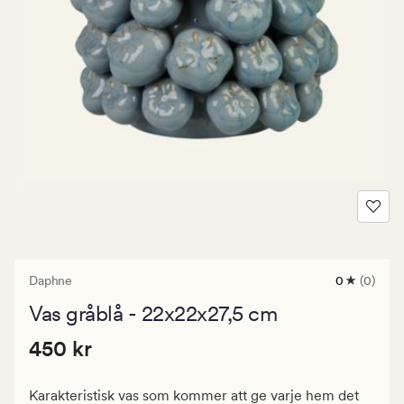
Daphne
0
(0)
0
omdömen
Vas gråblå - 22x22x27,5 cm
med
ett
Pris
Pris
450 kr
genomsnitt
450 kr
betyg
450
på
kr.
0
Karakteristisk vas som kommer att ge varje hem det