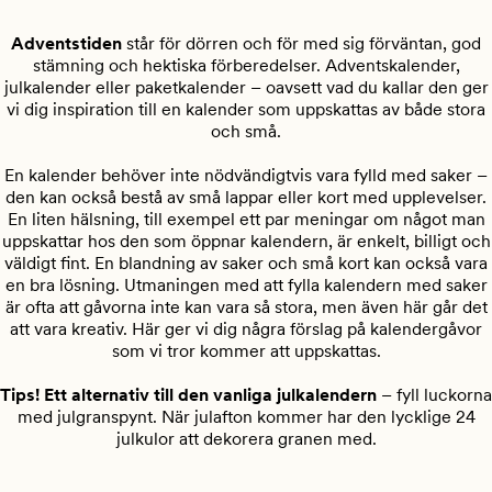
Adventstiden
står för dörren och för med sig förväntan, god
stämning och hektiska förberedelser. Adventskalender,
julkalender eller paketkalender – oavsett vad du kallar den ger
vi dig inspiration till en kalender som uppskattas av både stora
och små.
En kalender behöver inte nödvändigtvis vara fylld med saker –
den kan också bestå av små lappar eller kort med upplevelser.
En liten hälsning, till exempel ett par meningar om något man
uppskattar hos den som öppnar kalendern, är enkelt, billigt och
väldigt fint. En blandning av saker och små kort kan också vara
en bra lösning. Utmaningen med att fylla kalendern med saker
är ofta att gåvorna inte kan vara så stora, men även här går det
att vara kreativ. Här ger vi dig några förslag på kalendergåvor
som vi tror kommer att uppskattas.
Tips! Ett alternativ till den vanliga julkalendern
– fyll luckorna
med julgranspynt. När julafton kommer har den lycklige 24
julkulor att dekorera granen med.