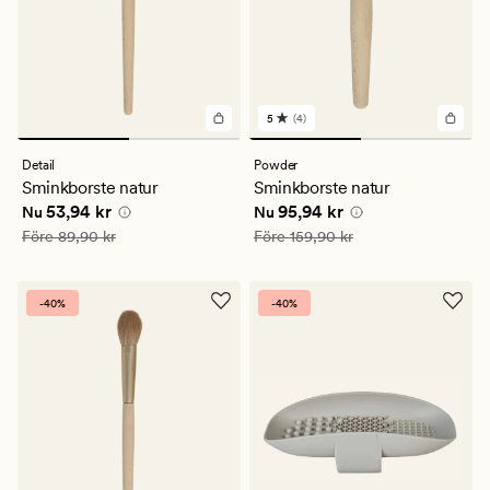
5
(4)
4
omdömen
med
Detail
Powder
ett
Sminkborste natur
Sminkborste natur
genomsnittligt
Nuvarande pris
53,94 kr
Nuvarande pris
95,94 kr
53,94 kr
95,94 kr
betyg
Nu
Nu
på
Ordinarie pris
89,90 kr
Ordinarie pris
159,90 kr
Före
89,90 kr
Före
159,90 kr
5
-40%
-40%