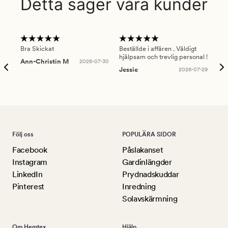
Detta säger våra kunder
Bra Skickat
Beställde i affären . Väldigt
Smi
hjälpsam och trevlig personal !
lev
Ann-Christin M
2026-07-30
han
Jessie
2026-07-29
Lu
Följ oss
POPULÄRA SIDOR
Facebook
Påslakanset
Instagram
Gardinlängder
LinkedIn
Prydnadskuddar
Pinterest
Inredning
Solavskärmning
Om Hemtex
Hjälp