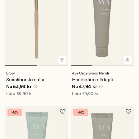
Brow
Ava Cedarwood Neroli
Sminkborste natur
Handkräm mörkgrå
Nuvarande pris
53,94 kr
Nuvarande pris
47,94 kr
53,94 kr
47,94 kr
Nu
Nu
Ordinarie pris
89,90 kr
Ordinarie pris
79,90 kr
Före
89,90 kr
Före
79,90 kr
-40%
-40%