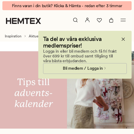
Kalendergåvor
Animerad
Finns varan i din butik? Klicka & Hämta - redan efter 3 timmar
banner.
Klicka
på
ESCAPE
Inspiration
Aktuellt
Jul
Kalendergåvor
Ta del av våra exklusiva
för
medlemspriser!
att
Logga in eller bli medlem och få fri frakt
pausa.
över 699 kr till ombud samt tillgång till
våra bästa erbjudanden.
Bli medlem / Logga in