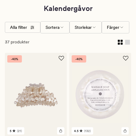
Kalendergåvor
Alla filter
Sortera
Storlekar
Färger
37 produkter
-40%
-40%
5
(21)
4.5
(132)
21
132