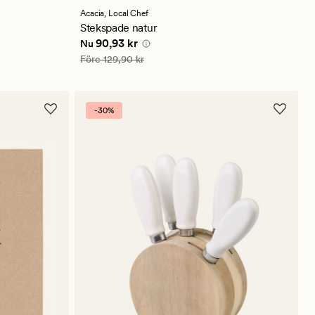
med
ett
Acacia,
Local Chef
genomsnittligt
Stekspade natur
betyg
Nuvarande pris
90,93 kr
90,93 kr
Nu
på
3.5
Ordinarie pris
129,90 kr
Före
129,90 kr
-30%