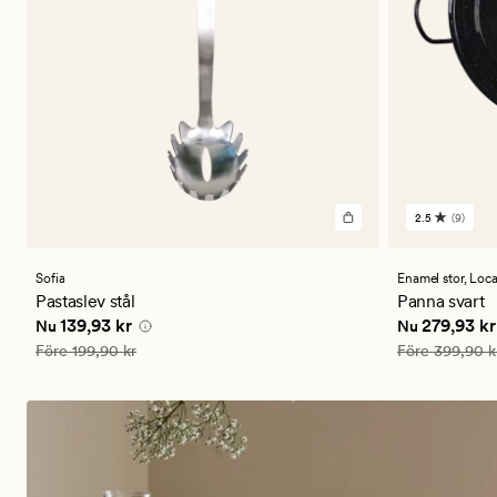
2.5
(9)
9
omdömen
med
ett
Sofia
Enamel stor,
Loca
genomsnitt
Pastaslev stål
Panna svart
betyg
Nuvarande pris
139,93 kr
Nuvarande p
139,93 kr
279,93 kr
Nu
Nu
på
2.5
Ordinarie pris
199,90 kr
Ordinarie pris
Före
199,90 kr
Före
399,90 k