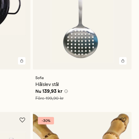
Sofia
Hålslev stål
Nuvarande pris
139,93 kr
139,93 kr
Nu
Ordinarie pris
199,90 kr
Före
199,90 kr
-30%