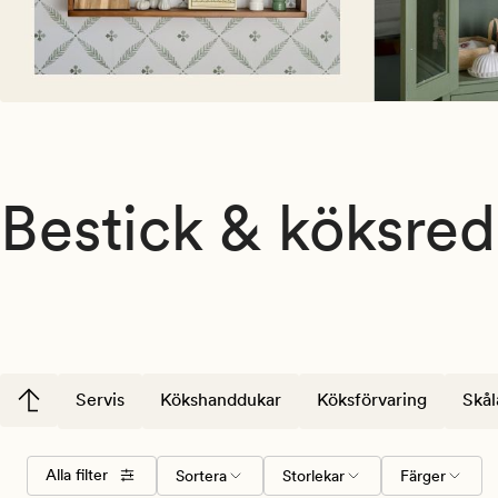
Bestick & köksre
Servis
Kökshanddukar
Köksförvaring
Skål
Välj
Storlekar
Färger
Alla filter
Sortera
Storlekar
Färger
sorteringsordning