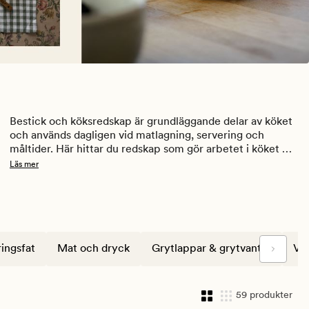
Bestick och köksredskap är grundläggande delar av köket 
och används dagligen vid matlagning, servering och 
måltider. Här hittar du redskap som gör arbetet i köket 
enklare och bidrar till ett mer funktionellt helhetsintryck.
Läs mer
ingsfat
Mat och dryck
Grytlappar & grytvantar
Vat
59 produkter