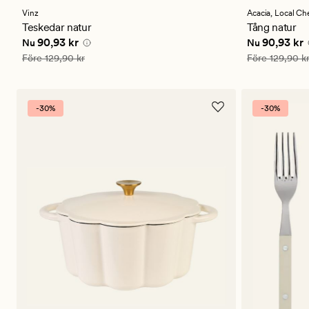
med
med
ett
ett
Vinz
Acacia,
Local Ch
genomsnittligt
genomsnitt
Teskedar natur
Tång natur
betyg
betyg
Nuvarande pris
90,93 kr
Nuvarande p
90,93 kr
90,93 kr
Nu
Nu
på
på
5
4.5
Ordinarie pris
129,90 kr
Ordinarie pris
Före
129,90 kr
Före
129,90 k
-30%
-30%