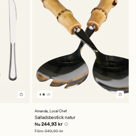
4
(7)
7
omdömen
med
ett
Amanda,
Local Chef
genomsnittligt
Salladsbestick natur
betyg
Nuvarande pris
244,93 kr
244,93 kr
Nu
på
4
Ordinarie pris
349,90 kr
Före
349,90 kr