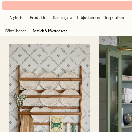
Bestick
Animerad
-
banner.
Salladsbestick
Nyheter
Produkter
Bästsäljare
Erbjudanden
Inspiration
Klicka
-
på
Köksredskap
Kökstillbehör
Bestick & köksredskap
ESCAPE
för
att
pausa.