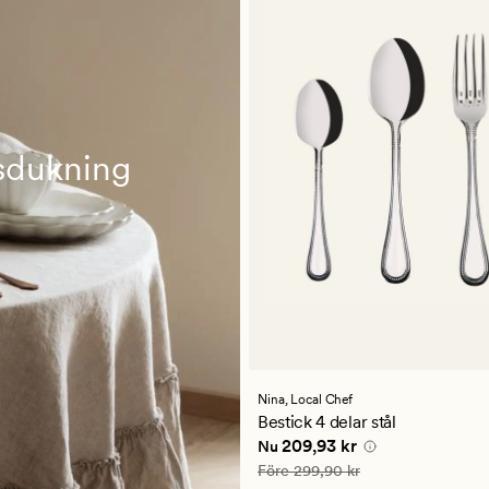
dsdukning
Nina,
Local Chef
Bestick 4 delar stål
Nuvarande pris
209,93 kr
209,93 kr
Nu
Ordinarie pris
299,90 kr
Före
299,90 kr