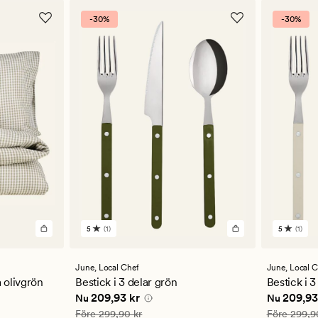
-30%
-30%
5
(1)
5
(1)
1
1
omdömen
omdöm
med
med
ett
ett
June,
Local Chef
June,
Local C
genomsnittligt
genomsn
 olivgrön
Bestick i 3 delar grön
Bestick i 3
betyg
betyg
Nuvarande pris
209,93 kr
Nuvarande
209,93 kr
209,93
Nu
Nu
på
på
5
5
Ordinarie pris
299,90 kr
Ordinarie pr
Före
299,90 kr
Före
299,9