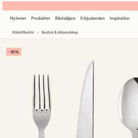
June
Animerad
bestick
banner.
i
Nyheter
Produkter
Bästsäljare
Erbjudanden
Inspiration
Klicka
3
på
delar
Kökstillbehör
Bestick & köksredskap
ESCAPE
blå
för
att
-30%
pausa.