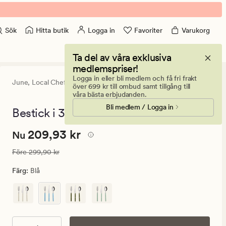
Hitta butik
Logga in
Favoriter
Varukorg
Sök
Ta del av våra exklusiva
medlemspriser!
Logga in eller bli medlem och få fri frakt
June,
Local Chef
5
(1)
1
över 699 kr till ombud samt tillgång till
omdöme
våra bästa erbjudanden.
med
Bli medlem / Logga in
ett
Bestick i 3 delar blå - 3 stk
genomsnit
betyg
Pris
Nuvarande pris
209,93 kr
209,93 kr
på
Nu
5
209,93
Ordinarie pris
299,90 kr
Före
299,90 kr
kr.
Ordinarie
Färg
:
Blå
pris
146,95
kr