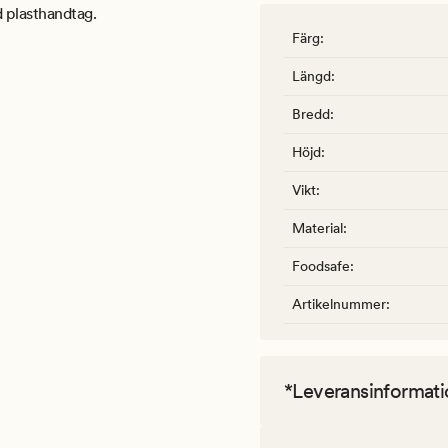
d plasthandtag.
Färg
:
Längd
:
Bredd
:
Höjd
:
Vikt
:
Material
:
Foodsafe
:
Artikelnummer
:
*Leveransinformati