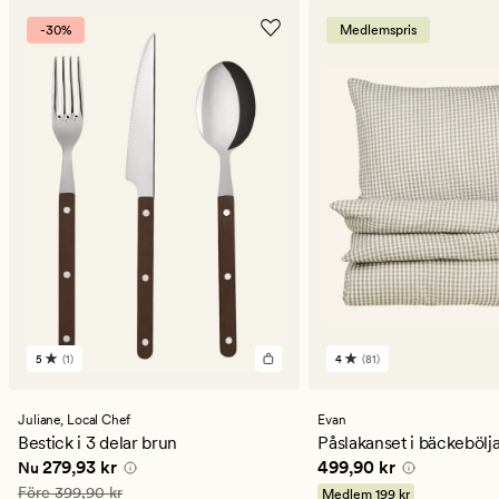
-30%
Medlemspris
5
(1)
4
(81)
1
81
omdömen
omdömen
med
med
ett
ett
Juliane,
Local Chef
Evan
genomsnittligt
genomsnittligt
Bestick i 3 delar brun
Påslakanset i bäckebölja
betyg
betyg
Nuvarande pris
279,93 kr
Pris
499,90 kr
279,93 kr
499,90 kr
Nu
på
på
5
4
Ordinarie pris
399,90 kr
Före
399,90 kr
Medlem
199 kr