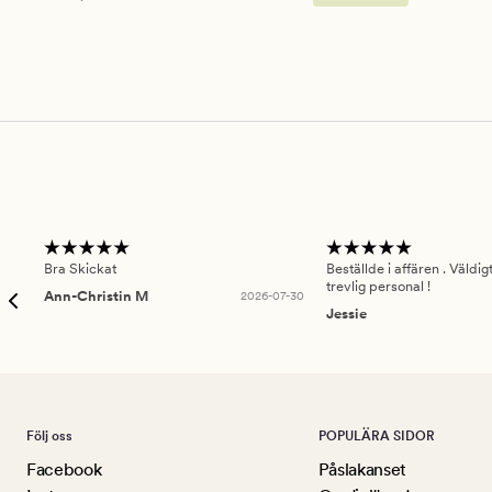
Bra Skickat
Beställde i affären . Väldi
trevlig personal !
Ann-Christin M
2026-07-30
Jessie
Följ oss
POPULÄRA SIDOR
Facebook
Påslakanset