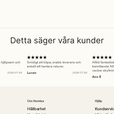
Detta säger våra kunder
gt hjälpsam och
Smidigt att köpa, snabb leverans och
Alltid fantasti
enkelt att hantera returer.
bemötande Allt
vacker skyltni
2026-07-29
Luvan
2026-07-29
Ann E
Om Hemtex
Hjälp
Hållbarhet
Kundservi