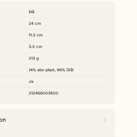
blå
24 cm
11.5 cm
3.5 cm
213 g
14% abs-plast, 86% Stål
Ja
212466003600
on