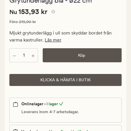
Grytunderlägg blå - ø22 cm
med
ett
Nuvarande
Nuvarande pris
153,93 kr
genomsnittli
153,93 kr
Nu
betyg
pris
på
Ordinarie pris
219,90 kr
Före
219,90 kr
153,93
4.5
kr.
Mjukt grytunderlägg i ull som skyddar bordet från
Ordinarie
varma kastruller.
Läs mer
pris
219,90
Antal
Köp
kr
KLICKA & HÄMTA I BUTIK
Onlinelager -
I lager
Leverans inom 4-7 arbetsdagar.