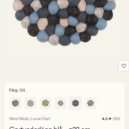
Färg
:
Blå
Wool Multi,
Local Chef
4.5
(70)
70
omdömen