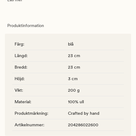
Produktinformation
Färg
:
blå
Längd
:
23 cm
Bredd
:
23 cm
Höjd
:
3 cm
Vikt
:
200 g
Material
:
100% ull
Produktmärkning
:
Crafted by hand
Artikelnummer
:
204286022600