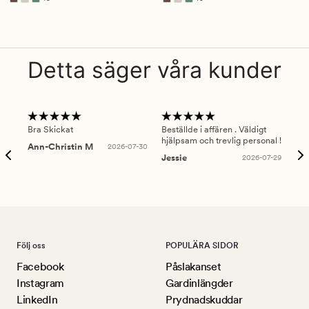
Finns i fler färger
Finns i fler färger
Detta säger våra kunder
Bra Skickat
Beställde i affären . Väldigt
Smi
hjälpsam och trevlig personal !
lev
Ann-Christin M
2026-07-30
han
Jessie
2026-07-29
Lu
Följ oss
POPULÄRA SIDOR
Facebook
Påslakanset
Instagram
Gardinlängder
LinkedIn
Prydnadskuddar