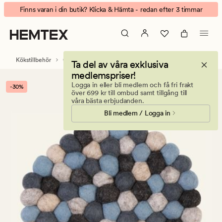
Wool
Animerad
Finns varan i din butik? Klicka & Hämta - redan efter 3 timmar
Multi
banner.
grytunderlägg
Klicka
blå
på
ESCAPE
Kökstillbehör
Grytunderlägg
Ta del av våra exklusiva
för
medlemspriser!
att
Logga in eller bli medlem och få fri frakt
-30%
pausa.
över 699 kr till ombud samt tillgång till
våra bästa erbjudanden.
Bli medlem / Logga in