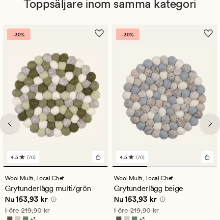
Toppsäljare inom samma kategori
-30%
-30%
4.5
(70)
4.5
(70)
70
70
omdömen
omdömen
med
med
Wool Multi,
Local Chef
Wool Multi,
Local Chef
ett
ett
Grytunderlägg multi/grön
Grytunderlägg beige
genomsnittligt
genomsnittligt
Nuvarande pris
153,93 kr
Nuvarande pris
153,93 kr
153,93 kr
153,93 kr
betyg
betyg
Nu
Nu
på
på
Ordinarie pris
219,90 kr
Ordinarie pris
219,90 kr
Före
219,90 kr
Före
219,90 kr
4.5
4.5
+
3
+
3