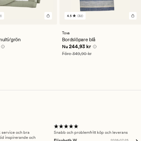
)
4.5
(32)
32
en
omdömen
med
ett
Tova
ittligt
genomsnittligt
ulti/grön
Bordslöpare blå
betyg
0 kr
Nuvarande pris
244,93 kr
244,93 kr
Nu
på
4.5
Ordinarie pris
349,90 kr
Före
349,90 kr
sk service och bra
Snabb och problemfritt köp och leverans
Had
id inspirerande och
fru
Elisabeth W
2026-07-25