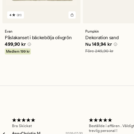
4
(81)
81
omdömen
med
ett
Evan
Pumpkin
genomsnittligt
Påslakanset i bäckebölja olivgrön
Dekoration sand
betyg
Pris
499,90 kr
Nuvarande pris
149,94
499,90 kr
149,94 kr
Nu
på
4
Ordinarie pris
249,90 kr
Före
249,90 kr
Medlem
199 kr
Bra Skickat
Beställde i affären . Väldi
trevlig personal !
Ann-Christin M
2026-07-30