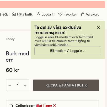
Hitta butik
Logga in
Favoriter
Varukorg
Sök
Ta del av våra exklusiva
medlemspriser!
Logga in eller bli medlem och få fri frakt
Teddy
0
(0)
0
över 699 kr till ombud samt tillgång till
omdömen
våra bästa erbjudanden.
med
Bli medlem / Logga in
ett
Burk med lock beige - 13,5x10,5x9,5
genomsnitt
cm
betyg
på
0
Pris
Pris
60 kr
60 kr
60
kr.
Antal
Ordinarie
KLICKA & HÄMTA I BUTIK
pris
60
kr
Onlinelager -
Slut i lager