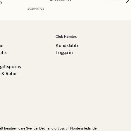
ng
Am
2026-07-28
Club Hemtex
ce
Kundklubb
utik
Logga in
iftspolicy
 & Retur
tt hemtrevligare Sverige. Det har gjort oss till Nordens ledande