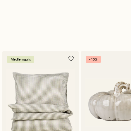
Medlemspris
-40%