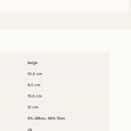
beige
10.5 cm
9.5 cm
13.5 cm
12 cm
4% silikon, 96% Sten
Ja