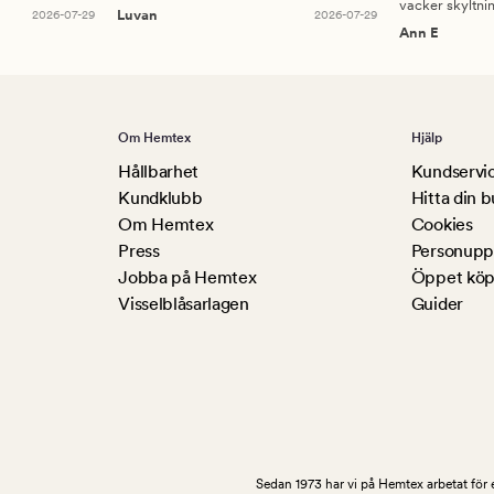
vacker skyltni
2026-07-29
Luvan
2026-07-29
Ann E
Om Hemtex
Hjälp
Hållbarhet
Kundservi
Kundklubb
Hitta din b
Om Hemtex
Cookies
Press
Personuppg
Jobba på Hemtex
Öppet köp
Visselblåsarlagen
Guider
Sedan 1973 har vi på Hemtex arbetat för e