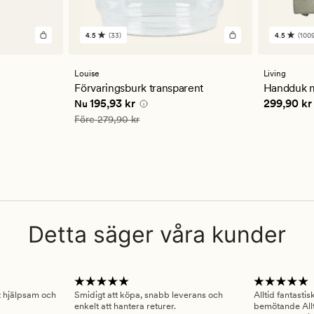
4.5
(33)
4.5
(1009
33
1009
omdömen
omdöm
med
med
ett
ett
Louise
Living
genomsnittligt
genomsn
Förvaringsburk transparent
Handduk m
betyg
betyg
 kr
Nuvarande pris
195,93 kr
Pris
299,9
195,93 kr
299,90 kr
Nu
på
på
4.5
4.5
Ordinarie pris
279,90 kr
Före
279,90 kr
Detta säger våra kunder
gt hjälpsam och
Smidigt att köpa, snabb leverans och
Alltid fantasti
enkelt att hantera returer.
bemötande Allt