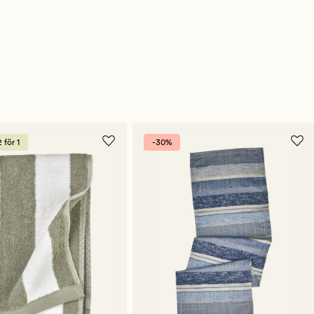
för 1
-30%