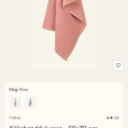
Färg
:
Rosa
Felicia
5
(8)
8
omdömen