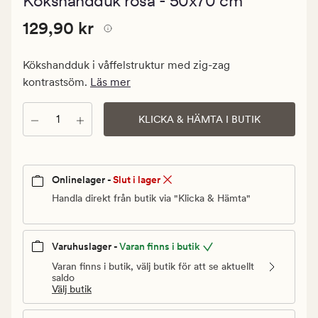
Kökshandduk rosa - 50x70 cm
med
ett
Pris
Pris
129,90 kr
genomsnitt
129,90 kr
betyg
129,90
på
kr.
5
Kökshandduk i våffelstruktur med zig-zag
Ordinarie
kontrastsöm.
Läs mer
pris
129,90
Antal
KLICKA & HÄMTA I BUTIK
kr
Onlinelager -
Slut i lager
Handla direkt från butik via "Klicka & Hämta"
Varuhuslager -
Varan finns i butik
Varan finns i butik, välj butik för att se aktuellt
saldo
Välj butik