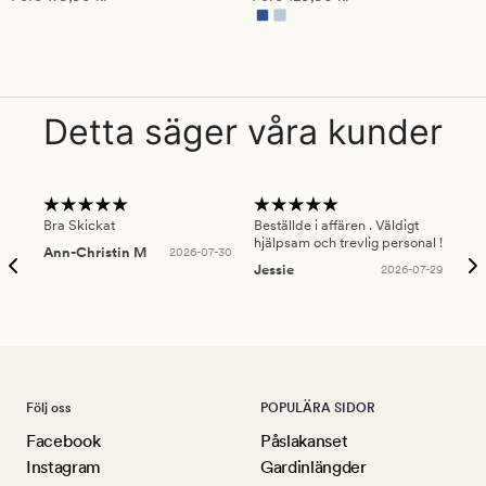
5
Detta säger våra kunder
Bra Skickat
Beställde i affären . Väldigt
Smi
hjälpsam och trevlig personal !
lev
Ann-Christin M
2026-07-30
han
Jessie
2026-07-29
Lu
Följ oss
POPULÄRA SIDOR
Facebook
Påslakanset
Instagram
Gardinlängder