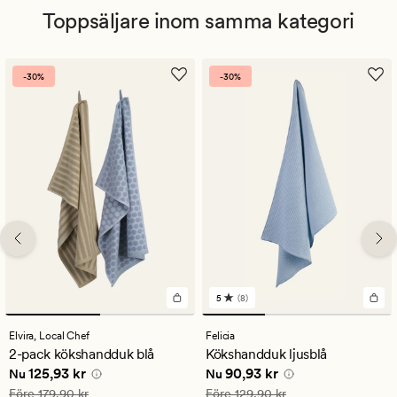
Toppsäljare inom samma kategori
-30%
-30%
5
(8)
8
omdömen
med
Elvira,
Local Chef
Felicia
ett
2-pack kökshandduk blå
Kökshandduk ljusblå
genomsnittligt
Nuvarande pris
125,93 kr
Nuvarande pris
90,93 kr
125,93 kr
90,93 kr
betyg
Nu
Nu
på
Ordinarie pris
179,90 kr
Ordinarie pris
129,90 kr
Före
179,90 kr
Före
129,90 kr