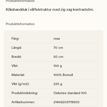
Produktinformation
Kökshandduk i våffelstruktur med zig-zag kontrastsöm.
Produktinformation
Färg
:
rosa
Längd
:
70 cm
Bredd
:
50 cm
Vikt
:
100 g
Material
:
100% Bomull
Vikt (g/m2)
:
225 g
Produktmärkning
:
Oekotex standard 100
Artikelnummer
:
21406203719500