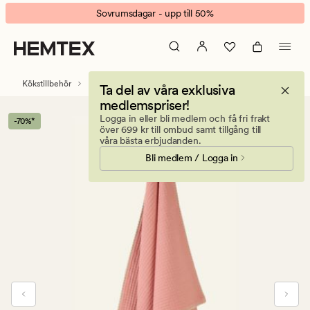
Felicia
Animerad
Sovrumsdagar - upp till 50%
kökshandduk
banner.
rosa
Klicka
på
ESCAPE
Kökstillbehör
Kökshanddukar
Ta del av våra exklusiva
för
medlemspriser!
att
Logga in eller bli medlem och få fri frakt
-70%*
pausa.
över 699 kr till ombud samt tillgång till
våra bästa erbjudanden.
Bli medlem / Logga in