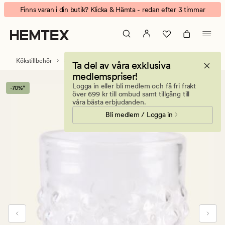
Bubble
Animerad
Finns varan i din butik? Klicka & Hämta - redan efter 3 timmar
dricksglas
banner.
transparent
Klicka
på
ESCAPE
Kökstillbehör
Servis
Dricksglas
Ta del av våra exklusiva
för
medlemspriser!
att
Logga in eller bli medlem och få fri frakt
-70%*
pausa.
över 699 kr till ombud samt tillgång till
våra bästa erbjudanden.
Bli medlem / Logga in