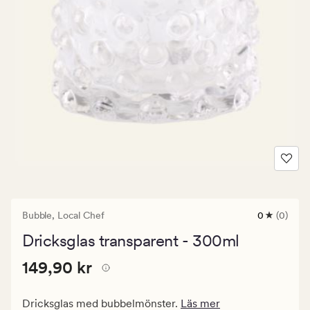
Bubble,
Local Chef
0
(0)
0
omdömen
Dricksglas transparent - 300ml
med
ett
Pris
Pris
149,90 kr
genomsnitt
149,90 kr
betyg
149,90
på
kr.
0
Dricksglas med bubbelmönster.
Läs mer