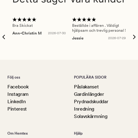
Bra Skickat
Beställde i affären . Väldigt
Smi
hjälpsam och trevlig personal !
lev
Ann-Christin M
2026-07-30
han
Jessie
2026-07-29
Lu
Följ oss
POPULÄRA SIDOR
Facebook
Påslakanset
Instagram
Gardinlängder
LinkedIn
Prydnadskuddar
Pinterest
Inredning
Solavskärmning
Om Hemtex
Hjälp