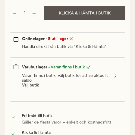
Ordinarie
pris
Antal
KLICKA & HÄMTA I BUTIK
149,90
kr
Onlinelager -
Slut i lager
Handla direkt från butik via "Klicka & Hämta"
Varuhuslager -
Varan finns i butik
Varan finns i butik, välj butik för att se aktuellt
saldo
Välj butik
Fri frakt till butik
Gäller de flesta varor – enkelt och kostnadsfritt
Klicka & Hämta