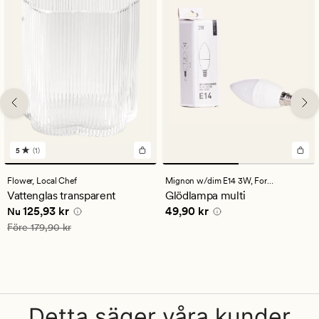
5
(1)
1
omdömen
med
Flower,
Local Chef
Mignon w/dim E14 3W,
Forms & Objects
ett
Vattenglas transparent
Glödlampa multi
genomsnittligt
Nuvarande pris
125,93 kr
Pris
49,90 kr
125,93 kr
49,90 kr
betyg
Nu
på
Ordinarie pris
179,90 kr
Före
179,90 kr
5
Detta säger våra kunder