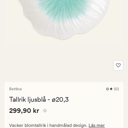
Bettina
0
(0)
0
omdömen
Tallrik ljusblå - ø20,3
med
ett
Pris
Pris
299,90 kr
genomsnitt
299,90 kr
betyg
299,90
på
kr.
0
Vacker blomtallrik i handmålad design.
Läs mer