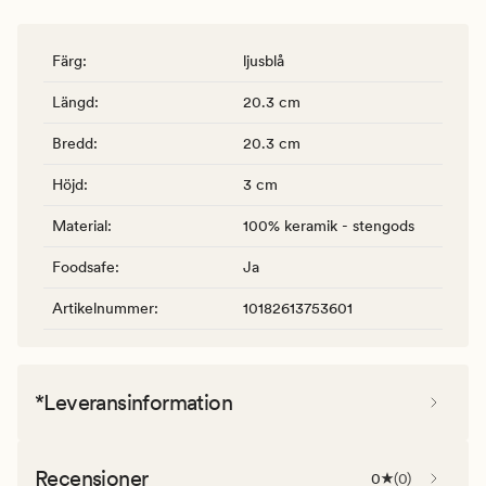
Färg
:
ljusblå
Längd
:
20.3 cm
Bredd
:
20.3 cm
Höjd
:
3 cm
Material
:
100% keramik - stengods
Foodsafe
:
Ja
Artikelnummer
:
10182613753601
*Leveransinformation
Recensioner
0
(
0
)