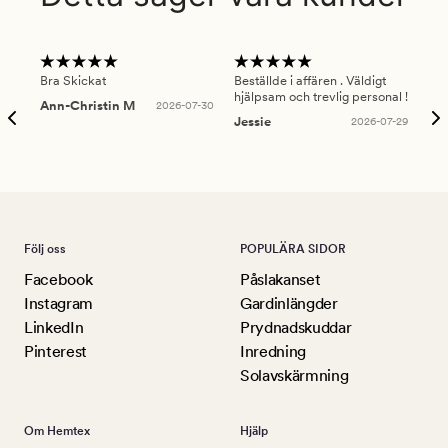
Bra Skickat
Beställde i affären . Väldigt
Smi
hjälpsam och trevlig personal !
lev
Ann-Christin M
2026-07-30
han
Jessie
2026-07-29
Lu
Följ oss
POPULÄRA SIDOR
Facebook
Påslakanset
Instagram
Gardinlängder
LinkedIn
Prydnadskuddar
Pinterest
Inredning
Solavskärmning
Om Hemtex
Hjälp