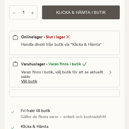
Ordinarie
pris
Antal
KLICKA & HÄMTA I BUTIK
299,90
kr
Onlinelager -
Slut i lager
Handla direkt från butik via "Klicka & Hämta"
Varuhuslager -
Varan finns i butik
Varan finns i butik, välj butik för att se aktuellt
saldo
Välj butik
Fri frakt till butik
Gäller de flesta varor – enkelt och kostnadsfritt
Klicka & Hämta