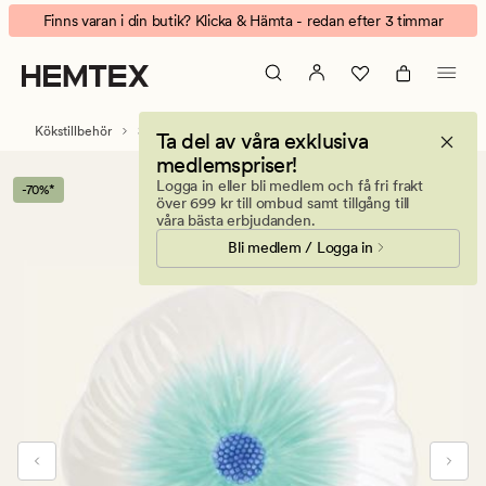
Bettina
Animerad
Finns varan i din butik? Klicka & Hämta - redan efter 3 timmar
tallrik
banner.
ljusblå
Klicka
på
ESCAPE
Kökstillbehör
Servis
Tallrikar & skålar
Ta del av våra exklusiva
för
medlemspriser!
att
Logga in eller bli medlem och få fri frakt
-70%*
pausa.
över 699 kr till ombud samt tillgång till
våra bästa erbjudanden.
Bli medlem / Logga in