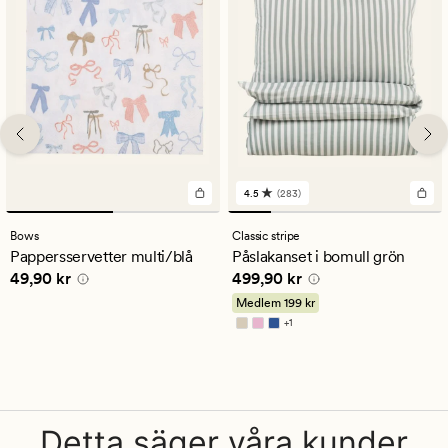
4.5
(283)
283
omdömen
med
Bows
Classic stripe
ett
Pappersservetter multi/blå
Påslakanset i bomull grön
genomsnittligt
Pris
49,90 kr
Pris
499,90 kr
49,90 kr
499,90 kr
betyg
på
Medlem
199 kr
4.5
+
1
Finns i fler färger
Detta säger våra kunder