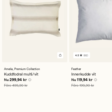
4.5
(82)
82
omdömen
med
ett
Amelia,
Premium Collection
Feather
genomsnittligt
Kuddfodral multi/vit
Innerkudde vit
betyg
Nuvarande pris
299,94 kr
Nuvarande pris
119,94
299,94 kr
119,94 kr
Nu
Nu
på
4.5
Ordinarie pris
499,90 kr
Ordinarie pris
199,90 kr
Före
499,90 kr
Före
199,90 kr