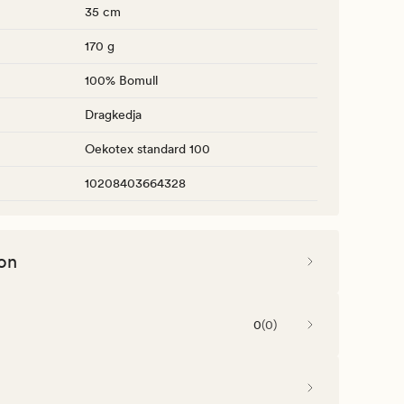
35 cm
170 g
100% Bomull
Dragkedja
Oekotex standard 100
10208403664328
on
0
(
0
)