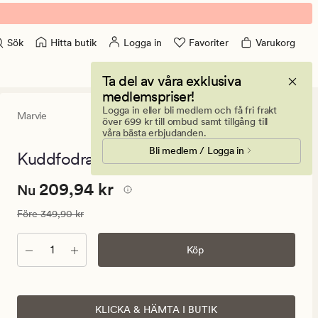
Hitta butik
Logga in
Favoriter
Varukorg
Sök
Ta del av våra exklusiva
medlemspriser!
Logga in eller bli medlem och få fri frakt
Marvie
0
(0)
0
över 699 kr till ombud samt tillgång till
omdömen
våra bästa erbjudanden.
med
Bli medlem / Logga in
ett
Kuddfodral multi/blå - 35x50 cm
genomsnitt
betyg
Nuvarande
Nuvarande pris
209,94 kr
209,94 kr
på
Nu
0
pris
Ordinarie pris
349,90 kr
Före
349,90 kr
209,94
kr.
Antal
Köp
Ordinarie
pris
349,90
kr
KLICKA & HÄMTA I BUTIK