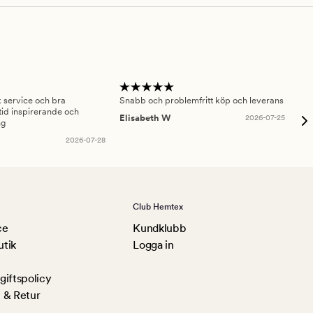
sk service och bra
Snabb och problemfritt köp och leverans
Had
id inspirerande och
fru
Elisabeth W
2026-07-25
ng
Am
2026-07-28
Club Hemtex
ce
Kundklubb
utik
Logga in
iftspolicy
 & Retur