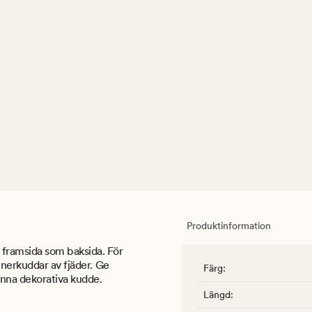
Produktinformation
framsida som baksida. För
nnerkuddar av fjäder. Ge
Färg
:
enna dekorativa kudde.
Längd
: