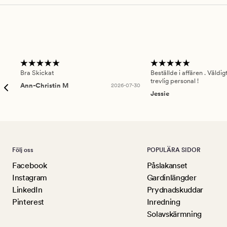
Bra Skickat
Beställde i affären . Väldi
trevlig personal !
Ann-Christin M
2026-07-30
Jessie
Följ oss
POPULÄRA SIDOR
Facebook
Påslakanset
Instagram
Gardinlängder
LinkedIn
Prydnadskuddar
Pinterest
Inredning
Solavskärmning