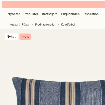
Marvie
Animerad
kuddfodral
banner.
multi/blå
Nyheter
Produkter
Bästsäljare
Erbjudanden
Inspiration
Klicka
på
Kuddar & Plädar
Prydnadskuddar
Kuddfodral
ESCAPE
för
Nyhet
-40%
att
pausa.