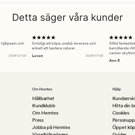
Detta säger våra kunder
gt hjälpsam och
Smidigt att köpa, snabb leverans och
Alltid fantasti
enkelt att hantera returer.
bemötande Allt
vacker skyltni
2026-07-29
Luvan
2026-07-29
Ann E
Om Hemtex
Hjälp
Hållbarhet
Kundservi
Kundklubb
Hitta din b
Om Hemtex
Cookies
Press
Personuppg
Jobba på Hemtex
Öppet köp
Visselblåsarlagen
Guider