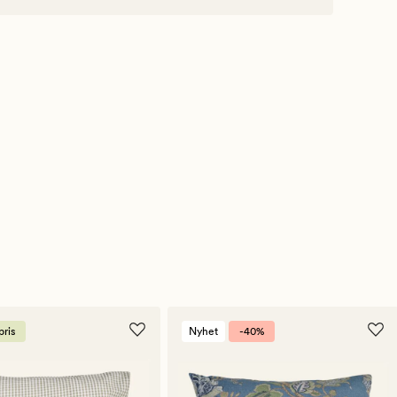
ris
Nyhet
-40%