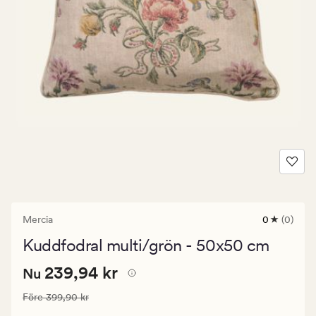
Mercia
0
(0)
0
omdömen
Kuddfodral multi/grön - 50x50 cm
med
ett
Nuvarande
Nuvarande pris
239,94 kr
genomsnitt
239,94 kr
Nu
betyg
pris
på
Ordinarie pris
399,90 kr
Före
399,90 kr
239,94
0