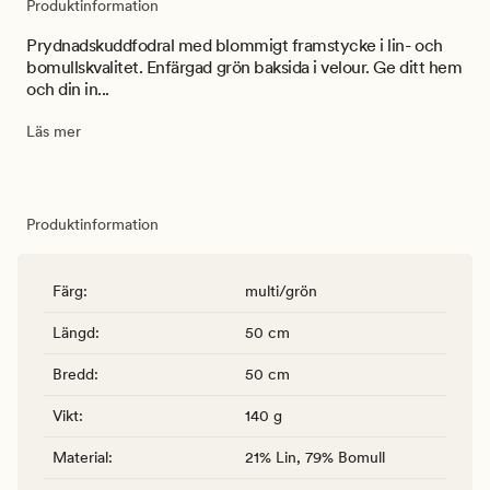
Produktinformation
Prydnadskuddfodral med blommigt framstycke i lin- och
bomullskvalitet. Enfärgad grön baksida i velour. Ge ditt hem
och din in...
Läs mer
Produktinformation
Färg
:
multi/grön
Längd
:
50 cm
Bredd
:
50 cm
Vikt
:
140 g
Material
:
21% Lin, 79% Bomull