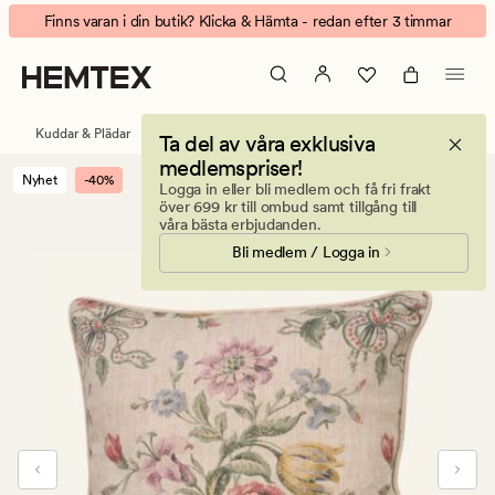
Mercia
Animerad
Finns varan i din butik? Klicka & Hämta - redan efter 3 timmar
kuddfodral
banner.
multi/grön
Klicka
på
ESCAPE
Kuddar & Plädar
Prydnadskuddar
Kuddfodral
Ta del av våra exklusiva
för
medlemspriser!
att
Nyhet
-40%
Logga in eller bli medlem och få fri frakt
pausa.
över 699 kr till ombud samt tillgång till
våra bästa erbjudanden.
Bli medlem / Logga in