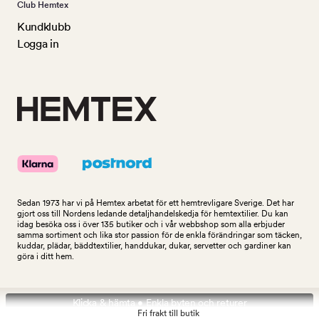
Club Hemtex
Kundklubb
Logga in
Sedan 1973 har vi på Hemtex arbetat för ett hemtrevligare Sverige. Det har
gjort oss till Nordens ledande detaljhandelskedja för hemtextilier. Du kan
idag besöka oss i över 135 butiker och i vår webbshop som alla erbjuder
samma sortiment och lika stor passion för de enkla förändringar som täcken,
kuddar, plädar, bäddtextilier, handdukar, dukar, servetter och gardiner kan
göra i ditt hem.
Klicka & hämta • Enkla byten och returer
Fri frakt till butik