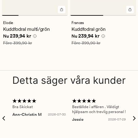
Elodie
Frances
Kuddfodral multi/grön
Kuddfodral grön
Nuvarande pris
239,94 kr
Nuvarande pris
239,94 kr
239,94 kr
239,94 kr
Nu
Nu
Ordinarie pris
399,90 kr
Ordinarie pris
399,90 kr
Före
399,90 kr
Före
399,90 kr
Detta säger våra kunder
Bra Skickat
Beställde i affären . Väldigt
Smi
hjälpsam och trevlig personal !
lev
Ann-Christin M
2026-07-30
han
Jessie
2026-07-29
Lu