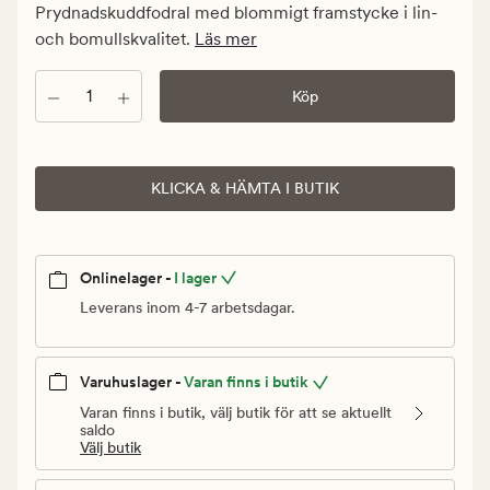
kr.
Prydnadskuddfodral med blommigt framstycke i lin-
Ordinarie
och bomullskvalitet.
Läs mer
pris
399,90
Antal
Köp
kr
KLICKA & HÄMTA I BUTIK
Onlinelager -
I lager
Leverans inom 4-7 arbetsdagar.
Varuhuslager -
Varan finns i butik
Varan finns i butik, välj butik för att se aktuellt
saldo
Välj butik