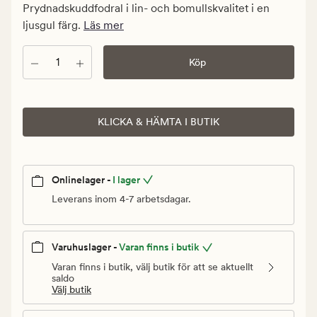
kr.
Prydnadskuddfodral i lin- och bomullskvalitet i en
Ordinarie
ljusgul färg.
Läs mer
pris
349,90
Antal
Köp
kr
KLICKA & HÄMTA I BUTIK
Onlinelager -
I lager
Leverans inom 4-7 arbetsdagar.
Varuhuslager -
Varan finns i butik
Varan finns i butik, välj butik för att se aktuellt
saldo
Välj butik