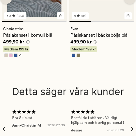
4.5
(283)
4
(81)
283
81
omdömen
omdömen
med
med
Classic stripe
Evan
ett
ett
Påslakanset i bomull blå
Påslakanset i bäckebölja blå
genomsnittligt
genomsnittligt
Pris
499,90 kr
Pris
499,90 kr
499,90 kr
499,90 kr
betyg
betyg
på
på
Medlem
199 kr
Medlem
199 kr
4.5
4
+
1
Finns i fler färger
Detta säger våra kunder
Bra Skickat
Beställde i affären . Väldigt
Smi
hjälpsam och trevlig personal !
lev
Ann-Christin M
2026-07-30
han
Jessie
2026-07-29
Lu