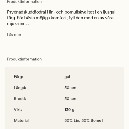
Produktinformation
Prydnadskuddfodral i lin- och bomullskvalitet i en ljusgul
färg. För bästa möjliga komfort, fyll den med en av våra
mjuka inn...
Läs mer
Produktinformation
Färg
:
gul
Längd
:
50 cm
Bredd
:
50 cm
Vikt
:
130 g
Material
:
50% Lin, 50% Bomull