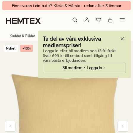
Siri
Animerad
Finns varan i din butik? Klicka & Hämta - redan efter 3 timmar
kuddfodral
banner.
gul
Klicka
på
ESCAPE
Kuddar & Plädar
Prydnadskuddar
Kuddfodral
Ta del av våra exklusiva
för
medlemspriser!
att
Nyhet
-40%
Logga in eller bli medlem och få fri frakt
pausa.
över 699 kr till ombud samt tillgång till
våra bästa erbjudanden.
Bli medlem / Logga in