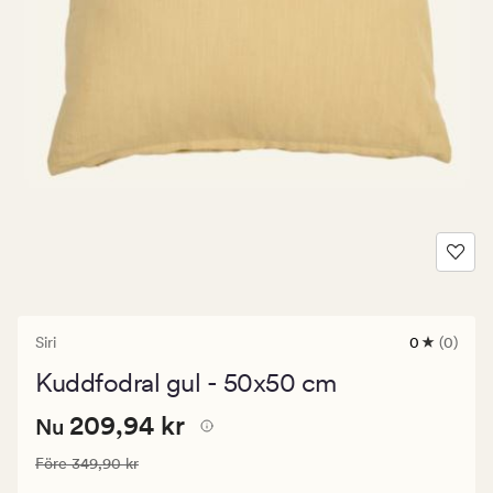
Siri
0
(0)
0
omdömen
Kuddfodral gul - 50x50 cm
med
ett
Nuvarande
Nuvarande pris
209,94 kr
genomsnitt
209,94 kr
Nu
betyg
pris
på
Ordinarie pris
349,90 kr
Före
349,90 kr
209,94
0