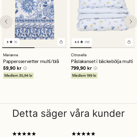
5
(1)
4.5
(10)
1
10
omdömen
omdömen
med
med
Marianne
Citronella
ett
ett
Pappersservetter multi/blå
Påslakanset i bäckebölja multi
genomsnittligt
genomsnittligt
Pris
59,90 kr
Pris
799,90 kr
59,90 kr
799,90 kr
betyg
betyg
på
på
Medlem
35,94 kr
Medlem
199 kr
5
4.5
Detta säger våra kunder