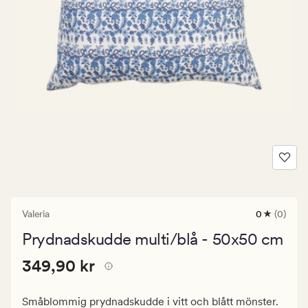
Valeria
0
(0)
0
omdömen
Prydnadskudde multi/blå - 50x50 cm
med
ett
Pris
Pris
349,90 kr
genomsnitt
349,90 kr
betyg
349,90
på
kr.
0
Småblommig prydnadskudde i vitt och blått mönster.