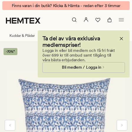
Valeria
Animerad
Finns varan i din butik? Klicka & Hämta - redan efter 3 timmar
prydnadskudde
banner.
multi/blå
Klicka
på
ESCAPE
Kuddar & Plädar
Prydnadskuddar
Ta del av våra exklusiva
för
medlemspriser!
att
Logga in eller bli medlem och få fri frakt
-70%*
pausa.
över 699 kr till ombud samt tillgång till
våra bästa erbjudanden.
Bli medlem / Logga in