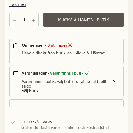
Ordinarie
Läs mer
pris
349,90
Antal
KLICKA & HÄMTA I BUTIK
kr
Onlinelager -
Slut i lager
Handla direkt från butik via "Klicka & Hämta"
Varuhuslager -
Varan finns i butik
Varan finns i butik, välj butik för att se aktuellt
saldo
Välj butik
Fri frakt till butik
Gäller de flesta varor – enkelt och kostnadsfritt