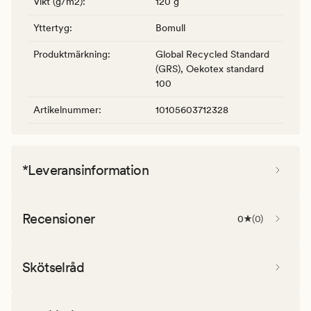
Vikt (g/m2)
:
120 g
Yttertyg
:
Bomull
Produktmärkning
:
Global Recycled Standard
(GRS), Oekotex standard
100
Artikelnummer
:
10105603712328
*Leveransinformation
Recensioner
0
(
0
)
Skötselråd