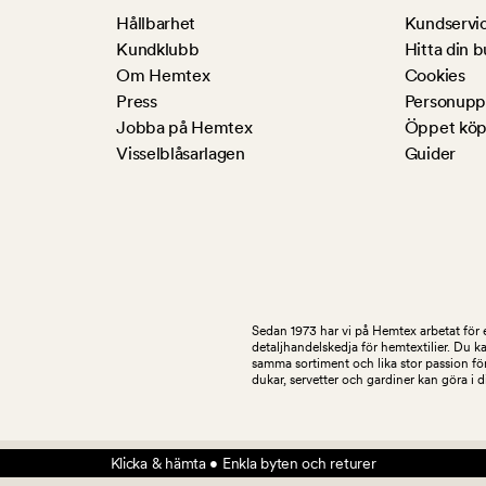
Hållbarhet
Kundservi
Kundklubb
Hitta din b
Om Hemtex
Cookies
Press
Personuppg
Jobba på Hemtex
Öppet köp
Visselblåsarlagen
Guider
Sedan 1973 har vi på Hemtex arbetat för e
detaljhandelskedja för hemtextilier. Du k
samma sortiment och lika stor passion för
dukar, servetter och gardiner kan göra i 
Klicka & hämta • Enkla byten och returer