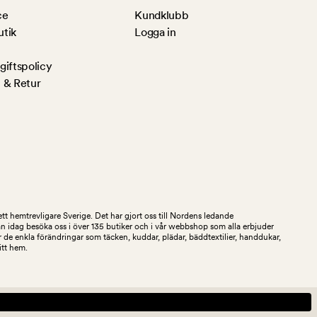
ce
Kundklubb
utik
Logga in
iftspolicy
 & Retur
tt hemtrevligare Sverige. Det har gjort oss till Nordens ledande
an idag besöka oss i över 135 butiker och i vår webbshop som alla erbjuder
 de enkla förändringar som täcken, kuddar, plädar, bäddtextilier, handdukar,
ditt hem.