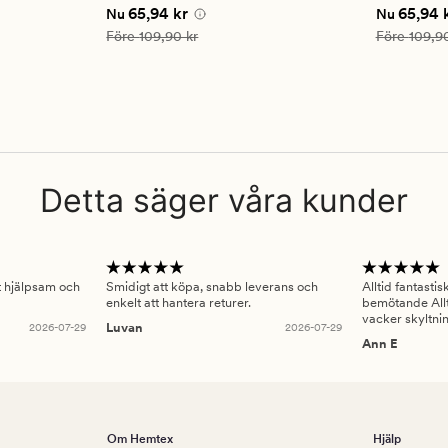
betyg
betyg
Nuvarande pris
65,94 kr
Nuvarande
65,94 kr
65,94 
Nu
Nu
på
på
5
5
Ordinarie pris
109,90 kr
Ordinarie pr
Före
109,90 kr
Före
109,90
Detta säger våra kunder
gt hjälpsam och
Smidigt att köpa, snabb leverans och
Alltid fantasti
enkelt att hantera returer.
bemötande Allt
vacker skyltni
2026-07-29
Luvan
2026-07-29
Ann E
Om Hemtex
Hjälp