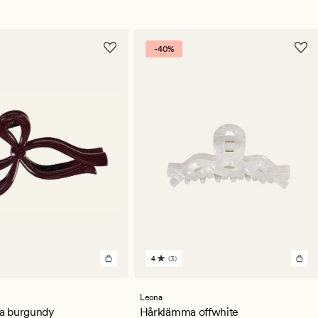
-40%
4
(3)
3
en
omdömen
med
ett
Leona
ittligt
genomsnittligt
a burgundy
Hårklämma offwhite