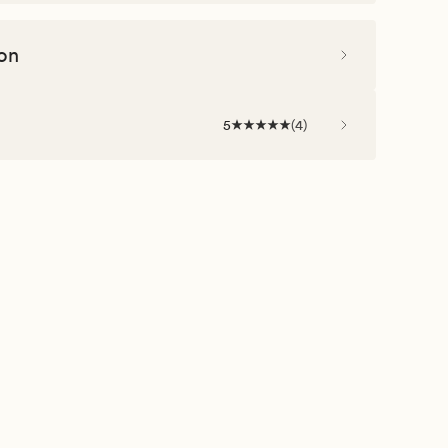
on
5
(
4
)