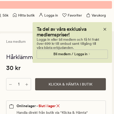
Hitta butik
Logga in
Favoriter
Varukorg
Sök
Ta del av våra exklusiva
medlemspriser!
Logga in eller bli medlem och få fri frakt
Lea medium
5
(4)
4
över 699 kr till ombud samt tillgång till
omdömen
våra bästa erbjudanden.
med
Bli medlem / Logga in
ett
Hårklämma ljusbrun - 3,6x7,5x3,9 cm
genomsnitt
betyg
Pris
Pris
30 kr
30 kr
på
5
30
kr.
Antal
Ordinarie
KLICKA & HÄMTA I BUTIK
pris
30
kr
Onlinelager -
Slut i lager
Handla direkt från butik via "Klicka & Hämta"