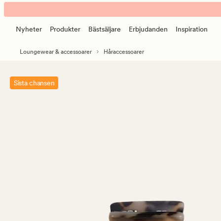
Lea
Animerad
medium
banner.
hårklämma
Nyheter
Produkter
Bästsäljare
Erbjudanden
Inspiration
Klicka
ljusbrun
på
Loungewear & accessoarer
Håraccessoarer
ESCAPE
för
att
Sista chansen
pausa.