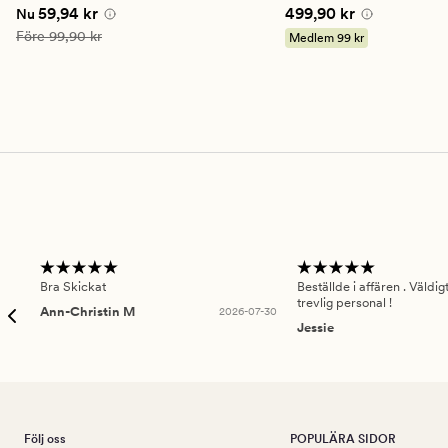
betyg
betyg
Nuvarande pris
59,94 kr
Pris
499,90 kr
59,94 kr
499,90 kr
Nu
på
på
5
5
Ordinarie pris
99,90 kr
Före
99,90 kr
Medlem
99 kr
Bra Skickat
Beställde i affären . Väldi
trevlig personal !
Ann-Christin M
2026-07-30
Jessie
Följ oss
POPULÄRA SIDOR