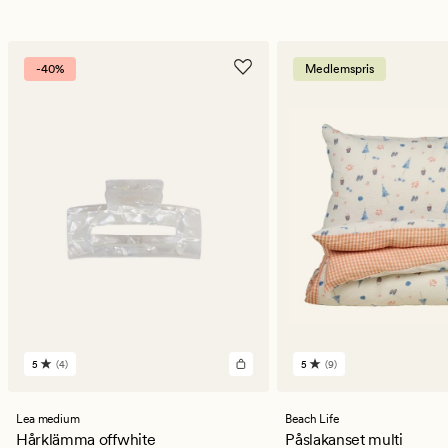
-40%
Medlemspris
5
(4)
5
(9)
4
9
omdömen
omdömen
med
med
ett
ett
Lea medium
Beach Life
genomsnittligt
genomsnittligt
Hårklämma offwhite
Påslakanset multi