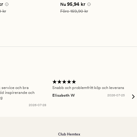
betyg
 pris
65,94 kr
Nuvarande pris
95,94 kr
kr
95,94 kr
Nu
på
4
is
109,90 kr
Ordinarie pris
159,90 kr
 kr
Före
159,90 kr
sk service och bra
Snabb och problemfritt köp och leverans
Had
id inspirerande och
fru
Elisabeth W
2026-07-25
ng
Am
2026-07-28
Club Hemtex