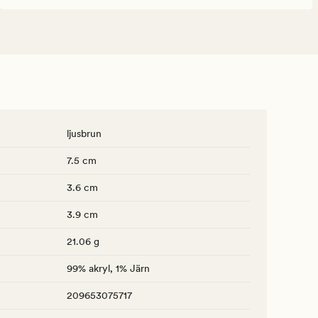
ljusbrun
7.5 cm
3.6 cm
3.9 cm
21.06 g
99% akryl, 1% Järn
209653075717