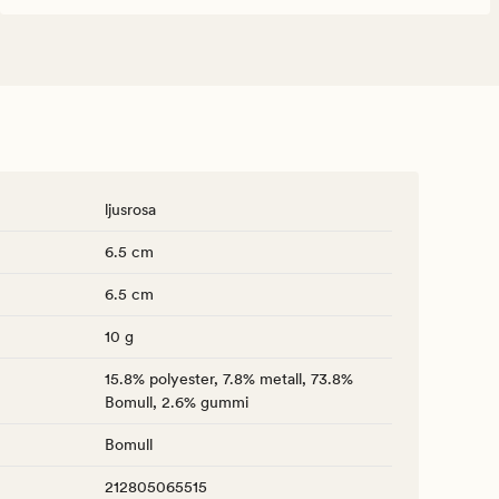
ljusrosa
6.5 cm
6.5 cm
10 g
15.8% polyester, 7.8% metall, 73.8%
Bomull, 2.6% gummi
Bomull
212805065515