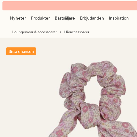
Sunny
Animerad
hårsnodd
banner.
ljusrosa
Nyheter
Produkter
Bästsäljare
Erbjudanden
Inspiration
Klicka
på
Loungewear & accessoarer
Håraccessoarer
ESCAPE
för
att
Sista chansen
pausa.