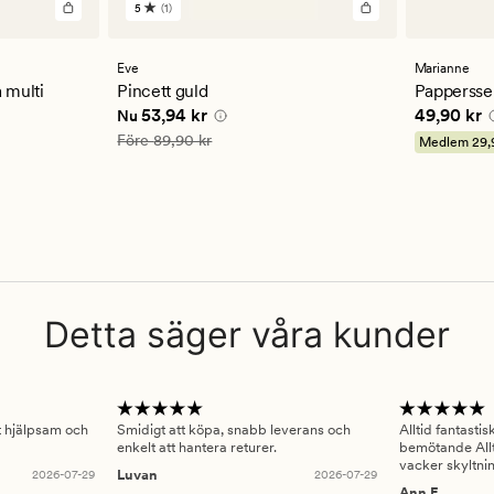
5
(1)
1
omdömen
med
ett
Eve
Marianne
genomsnittligt
 multi
Pincett guld
Pappersser
betyg
Nuvarande pris
53,94 kr
Pris
49,90
53,94 kr
49,90 kr
Nu
på
5
Ordinarie pris
89,90 kr
Före
89,90 kr
Medlem
29,
Detta säger våra kunder
gt hjälpsam och
Smidigt att köpa, snabb leverans och
Alltid fantasti
enkelt att hantera returer.
bemötande Allt
vacker skyltni
2026-07-29
Luvan
2026-07-29
Ann E