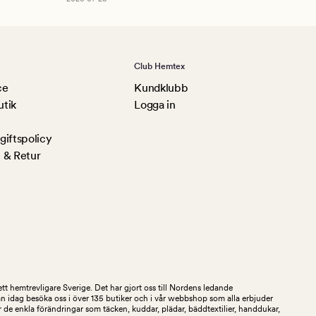
Club Hemtex
ce
Kundklubb
utik
Logga in
iftspolicy
 & Retur
tt hemtrevligare Sverige. Det har gjort oss till Nordens ledande
an idag besöka oss i över 135 butiker och i vår webbshop som alla erbjuder
 de enkla förändringar som täcken, kuddar, plädar, bäddtextilier, handdukar,