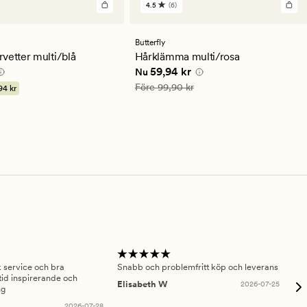
4.5
(6)
6
omdömen
med
ett
Butterfly
genomsnittligt
vetter multi/blå
Hårklämma multi/rosa
betyg
 kr
Nuvarande pris
59,94 kr
59,94 kr
Nu
på
4.5
Ordinarie pris
99,90 kr
Före
99,90 kr
94 kr
sk service och bra
Snabb och problemfritt köp och leverans
Had
id inspirerande och
fru
Elisabeth W
2026-07-25
ng
Am
2026-07-28