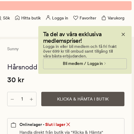
Hitta butik
Logga in
Favoriter
Varukorg
Sök
Ta del av våra exklusiva
medlemspriser!
Logga in eller bli medlem och få fri frakt
Sunny
0
(0)
0
över 699 kr till ombud samt tillgång till
omdömen
våra bästa erbjudanden.
med
Bli medlem / Logga in
ett
Hårsnodd ljusrosa - 6,5x6,5 cm
genomsnitt
betyg
Pris
Pris
30 kr
30 kr
på
0
30
kr.
Antal
Ordinarie
KLICKA & HÄMTA I BUTIK
pris
30
kr
Onlinelager -
Slut i lager
Handla direkt från butik via "Klicka & Hämta"