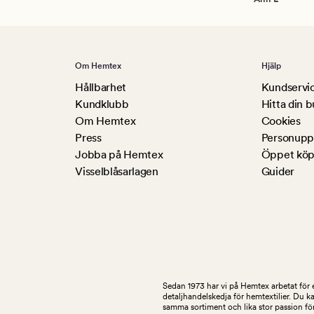
Om Hemtex
Hjälp
Hållbarhet
Kundservi
Kundklubb
Hitta din b
Om Hemtex
Cookies
Press
Personuppg
Jobba på Hemtex
Öppet köp
Visselblåsarlagen
Guider
Sedan 1973 har vi på Hemtex arbetat för e
detaljhandelskedja för hemtextilier. Du k
samma sortiment och lika stor passion för