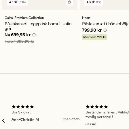
4.5
(636)
4.5
(27)
636
27
omdömen
omdömen
med
med
ett
ett
Cairo,
Premium Collection
Heart
genomsnittligt
genomsnittligt
Påslakanset i egyptisk bomull satin
Påslakanset i bäckebölja
betyg
betyg
grå
Pris
799,90 kr
799,90 kr
på
på
Nuvarande pris
699,95 kr
699,95 kr
Nu
4.5
4.5
Medlem
199 kr
Ordinarie pris
1 399,90 kr
Före
1 399,90 kr
Bra Skickat
Beställde i affären . Väldi
trevlig personal !
Ann-Christin M
2026-07-30
Jessie