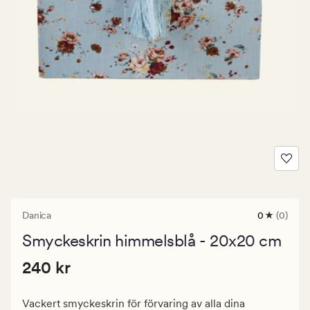
Danica
0
(0)
0
omdömen
Smyckeskrin himmelsblå - 20x20 cm
med
ett
Pris
Pris
240 kr
genomsnitt
240 kr
betyg
240
på
kr.
0
Vackert smyckeskrin för förvaring av alla dina