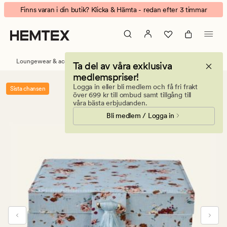
Danica
Animerad
Finns varan i din butik? Klicka & Hämta - redan efter 3 timmar
smyckeskrin
banner.
himmelsblå
Klicka
på
ESCAPE
Loungewear & accessoarer
Smyckeskrin
Ta del av våra exklusiva
för
medlemspriser!
att
Logga in eller bli medlem och få fri frakt
Sista chansen
pausa.
över 699 kr till ombud samt tillgång till
våra bästa erbjudanden.
Bli medlem / Logga in