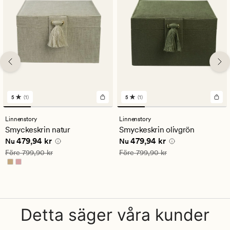
5
(1)
5
(1)
1
1
omdömen
omdömen
med
med
Linnenstory
Linnenstory
ett
ett
Smyckeskrin natur
Smyckeskrin olivgrön
genomsnittligt
genomsnittligt
Nuvarande pris
479,94 kr
Nuvarande pris
479,94 kr
479,94 kr
479,94 kr
betyg
betyg
Nu
Nu
på
på
Ordinarie pris
799,90 kr
Ordinarie pris
799,90 kr
Före
799,90 kr
Före
799,90 kr
5
5
Detta säger våra kunder