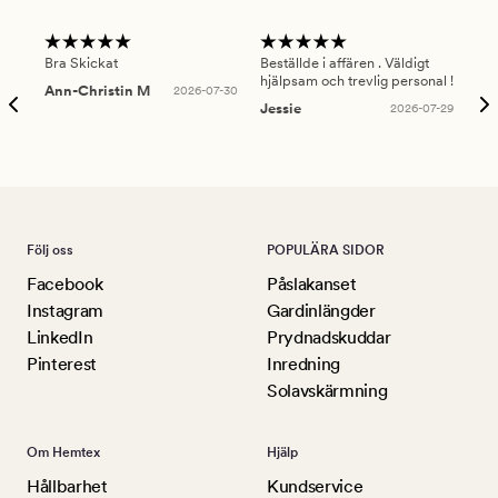
Bra Skickat
Beställde i affären . Väldigt
Smi
hjälpsam och trevlig personal !
lev
Ann-Christin M
2026-07-30
han
Jessie
2026-07-29
Lu
Följ oss
POPULÄRA SIDOR
Facebook
Påslakanset
Instagram
Gardinlängder
LinkedIn
Prydnadskuddar
Pinterest
Inredning
Solavskärmning
Om Hemtex
Hjälp
Hållbarhet
Kundservice