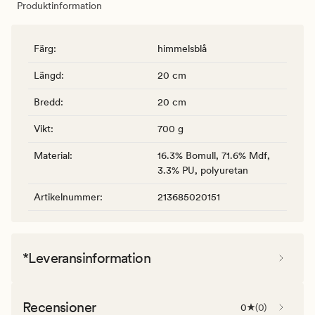
Produktinformation
Färg
:
himmelsblå
Längd
:
20 cm
Bredd
:
20 cm
Vikt
:
700 g
Material
:
16.3% Bomull, 71.6% Mdf,
3.3% PU, polyuretan
Artikelnummer
:
213685020151
*Leveransinformation
Recensioner
0
(
0
)