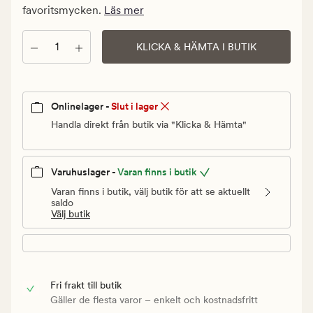
Ordinarie
favoritsmycken.
Läs mer
pris
240
Antal
KLICKA & HÄMTA I BUTIK
kr
Onlinelager -
Slut i lager
Handla direkt från butik via "Klicka & Hämta"
Varuhuslager -
Varan finns i butik
Varan finns i butik, välj butik för att se aktuellt
saldo
Välj butik
Fri frakt till butik
Gäller de flesta varor – enkelt och kostnadsfritt