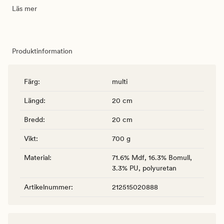
Läs mer
Produktinformation
Färg
:
multi
Längd
:
20 cm
Bredd
:
20 cm
Vikt
:
700 g
Material
:
71.6% Mdf, 16.3% Bomull,
3.3% PU, polyuretan
Artikelnummer
:
212515020888