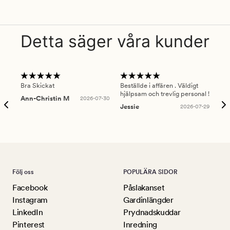
Detta säger våra kunder
Bra Skickat
Beställde i affären . Väldigt
Smi
hjälpsam och trevlig personal !
lev
Ann-Christin M
2026-07-30
han
Jessie
2026-07-29
Lu
Följ oss
POPULÄRA SIDOR
Facebook
Påslakanset
Instagram
Gardinlängder
LinkedIn
Prydnadskuddar
Pinterest
Inredning