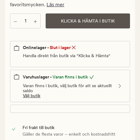
Ordinarie
favoritsmycken.
Läs mer
pris
799,90
Antal
KLICKA & HÄMTA I BUTIK
kr
Onlinelager -
Slut i lager
Handla direkt från butik via "Klicka & Hämta"
Varuhuslager -
Varan finns i butik
Varan finns i butik, välj butik för att se aktuellt
saldo
Välj butik
Fri frakt till butik
Gäller de flesta varor – enkelt och kostnadsfritt