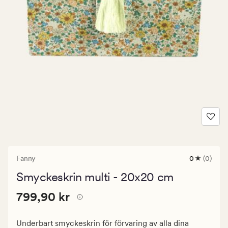
Fanny
0
(0)
0
omdömen
Smyckeskrin multi - 20x20 cm
med
ett
Pris
Pris
799,90 kr
genomsnitt
799,90 kr
betyg
799,90
på
kr.
0
Underbart smyckeskrin för förvaring av alla dina