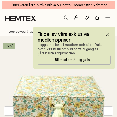
Fanny
Animerad
Finns varan i din butik? Klicka & Hämta - redan efter 3 timmar
smyckeskrin
banner.
multi
Klicka
på
ESCAPE
Loungewear & accessoarer
Smyckeskrin
Ta del av våra exklusiva
för
medlemspriser!
att
Logga in eller bli medlem och få fri frakt
-70%*
pausa.
över 699 kr till ombud samt tillgång till
våra bästa erbjudanden.
Bli medlem / Logga in