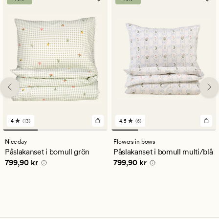
4
(13)
4.5
(6)
13
6
omdömen
omdömen
med
med
Nice day
Flowers in bows
ett
ett
Påslakanset i bomull grön
Påslakanset i bomull multi/blå
genomsnittligt
genomsnittligt
Pris
799,90 kr
Pris
799,90 kr
799,90 kr
799,90 kr
betyg
betyg
på
på
4
4.5