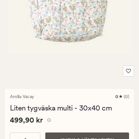
Amilia Vacay
0
(0)
0
omdömen
Liten tygväska multi - 30x40 cm
med
ett
Pris
Pris
499,90 kr
genomsnitt
499,90 kr
betyg
499,90
på
kr.
0