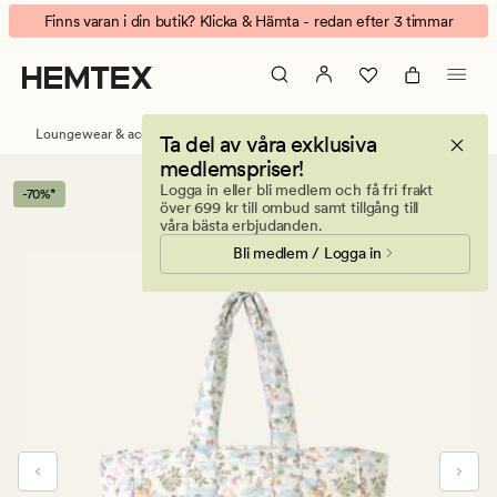
Amilia
Animerad
Finns varan i din butik? Klicka & Hämta - redan efter 3 timmar
Vacay
banner.
liten
Klicka
tygväska
på
multi
ESCAPE
Loungewear & accessoarer
Tygväskor
Ta del av våra exklusiva
för
medlemspriser!
att
Logga in eller bli medlem och få fri frakt
-70%*
pausa.
över 699 kr till ombud samt tillgång till
våra bästa erbjudanden.
Bli medlem / Logga in