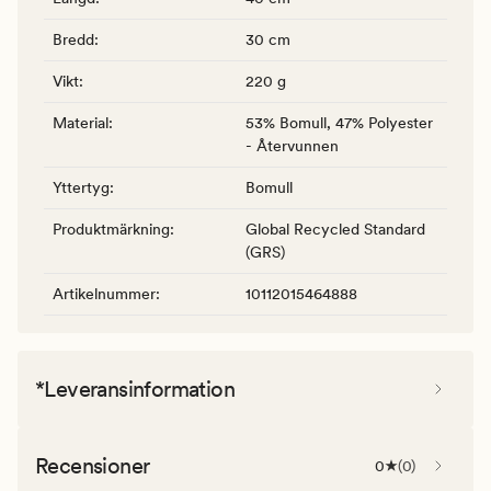
Bredd
:
30 cm
Vikt
:
220 g
Material
:
53% Bomull, 47% Polyester
- Återvunnen
Yttertyg
:
Bomull
Produktmärkning
:
Global Recycled Standard
(GRS)
Artikelnummer
:
10112015464888
*Leveransinformation
Recensioner
0
(
0
)