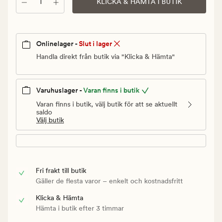
Antal
Ordinarie
KLICKA & HÄMTA I BUTIK
pris
499,90
kr
Onlinelager -
Slut i lager
Handla direkt från butik via "Klicka & Hämta"
Varuhuslager -
Varan finns i butik
Varan finns i butik, välj butik för att se aktuellt
saldo
Välj butik
Fri frakt till butik
Gäller de flesta varor – enkelt och kostnadsfritt
Klicka & Hämta
Hämta i butik efter 3 timmar