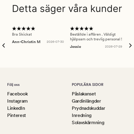
Detta säger våra kunder
Bra Skickat
Beställde i affären . Väldigt
Smi
hjälpsam och trevlig personal !
lev
Ann-Christin M
2026-07-30
han
Jessie
2026-07-29
Lu
Följ oss
POPULÄRA SIDOR
Facebook
Påslakanset
Instagram
Gardinlängder
LinkedIn
Prydnadskuddar
Pinterest
Inredning
Solavskärmning