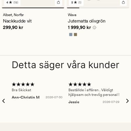
4
(19)
5
(1)
19
1
omdömen
omdömen
med
med
Albert,
Norfbr
Wava
ett
ett
Nackkudde vit
Jutematta olivgrön
genomsnittligt
genomsnittligt
Pris
299,90 kr
Pris
1 999,90 kr
299,90 kr
1 999,90 kr
betyg
betyg
på
på
4
5
Detta säger våra kunder
Bra Skickat
Beställde i affären . Väldigt
Smi
hjälpsam och trevlig personal !
lev
Ann-Christin M
2026-07-30
han
Jessie
2026-07-29
Lu