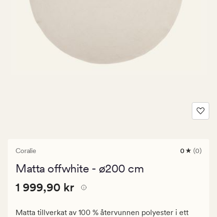
Coralie
0
(0)
0
omdömen
Matta offwhite - ø200 cm
med
ett
Pris
Pris
1 999,90 kr
genomsnitt
1 999,90 kr
betyg
1
på
999,90
0
Matta tillverkat av 100 % återvunnen polyester i ett