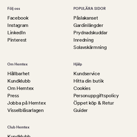
Följ oss
POPULÄRA SIDOR
Facebook
Påslakanset
Instagram
Gardinlängder
LinkedIn
Prydnadskuddar
Pinterest
Inredning
Solavskärmning
Om Hemtex
Hjälp
Hållbarhet
Kundservice
Kundklubb
Hitta din butik
Om Hemtex
Cookies
Press
Personuppgiftspolicy
Jobba på Hemtex
Öppet köp & Retur
Visselblåsarlagen
Guider
Club Hemtex
Kundklubb