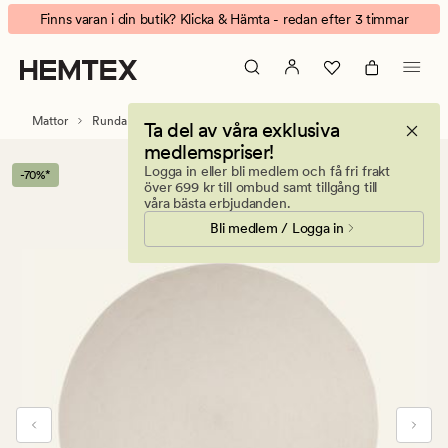
Coralie
Animerad
Finns varan i din butik? Klicka & Hämta - redan efter 3 timmar
matta
banner.
offwhite
Klicka
på
ESCAPE
Mattor
Runda mattor
Ta del av våra exklusiva
för
medlemspriser!
att
Logga in eller bli medlem och få fri frakt
-70%*
pausa.
över 699 kr till ombud samt tillgång till
våra bästa erbjudanden.
Bli medlem / Logga in