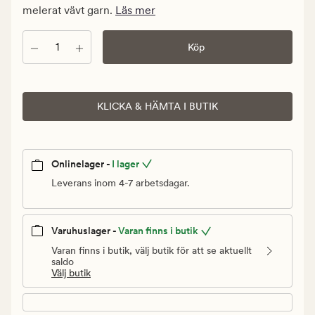
kr.
melerat vävt garn.
Läs mer
Ordinarie
pris
Antal
Köp
1
999,90
kr
KLICKA & HÄMTA I BUTIK
Onlinelager -
I lager
Leverans inom 4-7 arbetsdagar.
Varuhuslager -
Varan finns i butik
Varan finns i butik, välj butik för att se aktuellt
saldo
Välj butik