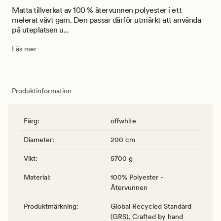
Matta tillverkat av 100 % återvunnen polyester i ett
melerat vävt garn. Den passar därför utmärkt att använda
på uteplatsen u...
Läs mer
Produktinformation
Färg
:
offwhite
Diameter
:
200 cm
Vikt
:
5700 g
Material
:
100% Polyester -
Återvunnen
Produktmärkning
:
Global Recycled Standard
(GRS), Crafted by hand