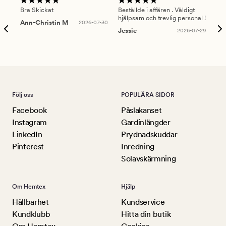
Bra Skickat
Beställde i affären . Väldigt
Smi
hjälpsam och trevlig personal !
lev
Ann-Christin M
2026-07-30
han
Jessie
2026-07-29
Lu
Följ oss
POPULÄRA SIDOR
Facebook
Påslakanset
Instagram
Gardinlängder
LinkedIn
Prydnadskuddar
Pinterest
Inredning
Solavskärmning
Om Hemtex
Hjälp
Hållbarhet
Kundservice
Kundklubb
Hitta din butik