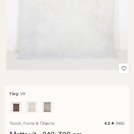
Färg
:
Vit
Touch,
Forms & Objects
4.5
(188)
188
omdömen