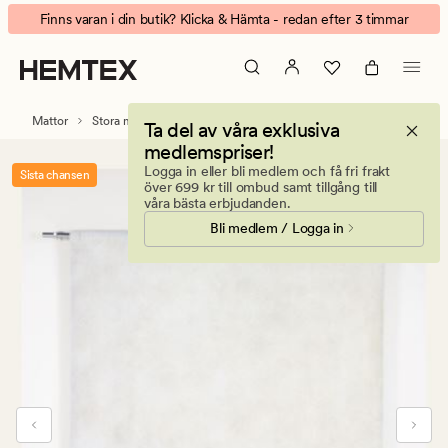
Touch
Animerad
Finns varan i din butik? Klicka & Hämta - redan efter 3 timmar
matta
banner.
vit
Klicka
på
ESCAPE
Mattor
Stora mattor
Ta del av våra exklusiva
för
medlemspriser!
att
Logga in eller bli medlem och få fri frakt
Sista chansen
pausa.
över 699 kr till ombud samt tillgång till
våra bästa erbjudanden.
Bli medlem / Logga in