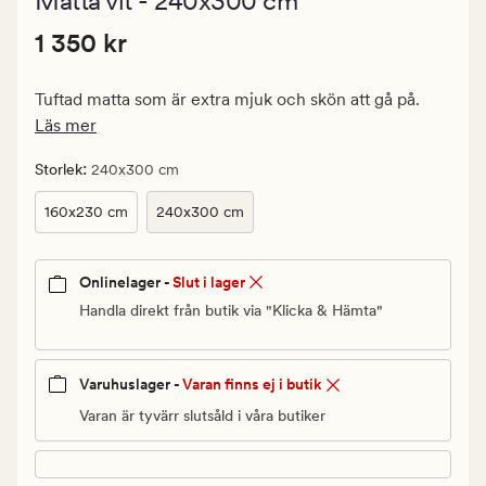
Matta vit - 240x300 cm
med
ett
Pris
Pris
1 350 kr
genomsnittlig
1 350 kr
betyg
1
på
350
4.5
Tuftad matta som är extra mjuk och skön att gå på.
kr.
Läs mer
Ordinarie
pris
:
Storlek
240x300 cm
1
160x230 cm
240x300 cm
350
kr
Onlinelager -
Slut i lager
Handla direkt från butik via "Klicka & Hämta"
Varuhuslager -
Varan finns ej i butik
Varan är tyvärr slutsåld i våra butiker