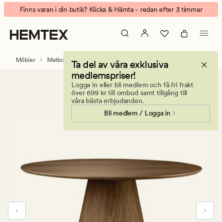
Maia
Animerad
Finns varan i din butik? Klicka & Hämta - redan efter 3 timmar
matbord
banner.
brun
Klicka
på
ESCAPE
Möbler
Matbord
Ta del av våra exklusiva
för
medlemspriser!
att
Logga in eller bli medlem och få fri frakt
pausa.
över 699 kr till ombud samt tillgång till
våra bästa erbjudanden.
Bli medlem / Logga in