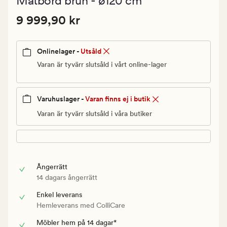
Matbord brun - ø120 cm
med
ett
Pris
Pris
9 999,90 kr
genomsnitt
9 999,90 kr
betyg
9
på
999,90
0
Onlinelager -
Utsåld
kr.
Ordinarie
Varan är tyvärr slutsåld i vårt online-lager
pris
9
Varuhuslager -
Varan finns ej i butik
999,90
kr
Varan är tyvärr slutsåld i våra butiker
Ångerrätt
14 dagars ångerrätt
Enkel leverans
Hemleverans med ColliCare
Möbler hem på 14 dagar*