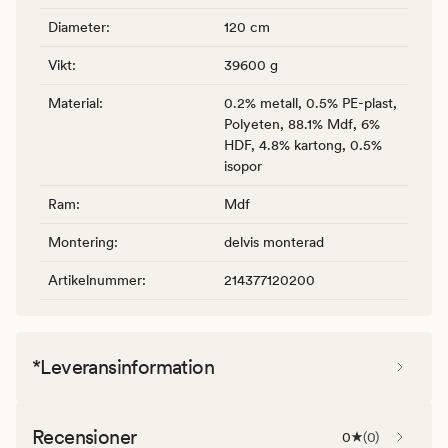
Diameter
:
120 cm
Vikt
:
39600 g
Material
:
0.2% metall, 0.5% PE-plast,
Polyeten, 88.1% Mdf, 6%
HDF, 4.8% kartong, 0.5%
isopor
Ram
:
Mdf
Montering
:
delvis monterad
Artikelnummer
:
214377120200
*Leveransinformation
Recensioner
0
(
0
)