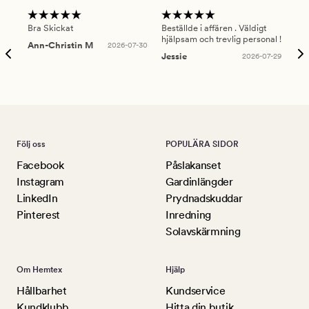
Bra Skickat
Beställde i affären . Väldigt
Smi
hjälpsam och trevlig personal !
lev
Ann-Christin M
2026-07-30
han
Jessie
2026-07-29
Lu
Följ oss
POPULÄRA SIDOR
Facebook
Påslakanset
Instagram
Gardinlängder
LinkedIn
Prydnadskuddar
Pinterest
Inredning
Solavskärmning
Om Hemtex
Hjälp
Hållbarhet
Kundservice
Kundklubb
Hitta din butik