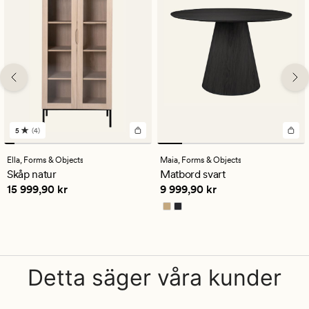
5
(4)
4
omdömen
med
Ella,
Forms & Objects
Maia,
Forms & Objects
ett
Skåp natur
Matbord svart
genomsnittligt
Pris
15 999,90 kr
Pris
9 999,90 kr
15 999,90 kr
9 999,90 kr
betyg
på
5
Detta säger våra kunder