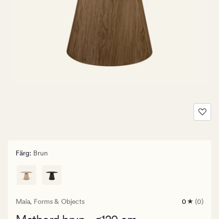
Färg
:
Brun
Maia,
Forms & Objects
0
(0)
0
omdömen