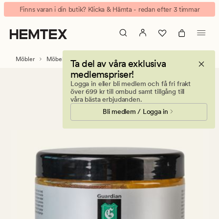
Guardian
Animerad
Finns varan i din butik? Klicka & Hämta - redan efter 3 timmar
Bivoks
banner.
bivax
Klicka
multi
på
ESCAPE
Möbler
Möbelvård
Ta del av våra exklusiva
för
medlemspriser!
att
Logga in eller bli medlem och få fri frakt
pausa.
över 699 kr till ombud samt tillgång till
våra bästa erbjudanden.
Bli medlem / Logga in