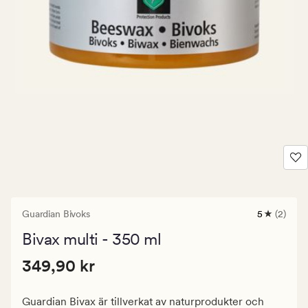
Guardian Bivoks
5
(2)
2
omdömen
Bivax multi - 350 ml
med
ett
Pris
Pris
349,90 kr
genomsnitt
349,90 kr
betyg
349,90
på
kr.
5
Guardian Bivax är tillverkat av naturprodukter och