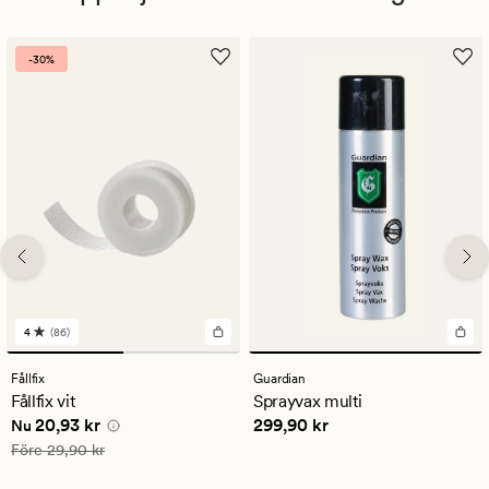
-30%
4
(86)
86
omdömen
med
Fållfix
Guardian
ett
Fållfix vit
Sprayvax multi
genomsnittligt
Nuvarande pris
20,93 kr
Pris
299,90 kr
20,93 kr
299,90 kr
betyg
Nu
på
Ordinarie pris
29,90 kr
Före
29,90 kr
4