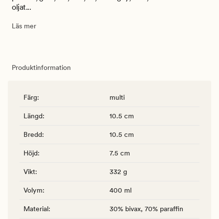
oljat...
Läs mer
Produktinformation
Färg
:
multi
Längd
:
10.5 cm
Bredd
:
10.5 cm
Höjd
:
7.5 cm
Vikt
:
332 g
Volym
:
400 ml
Material
:
30% bivax, 70% paraffin