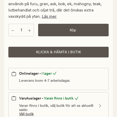
Ordinarie
används på furu, gran, ask, bok, ek, mahogny, teak,
pris
lutbehandlat och oljat trä, där det önskas extra
349,90
vaxskydd på ytan.
Läs mer
kr
Antal
Köp
KLICKA & HÄMTA I BUTIK
Onlinelager -
I lager
Leverans inom 4-7 arbetsdagar.
Varuhuslager -
Varan finns i butik
Varan finns i butik, välj butik för att se aktuellt
saldo
Välj butik