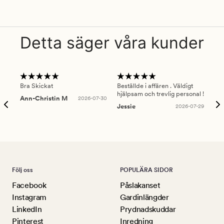
Detta säger våra kunder
Bra Skickat
Beställde i affären . Väldigt
Smi
hjälpsam och trevlig personal !
lev
Ann-Christin M
2026-07-30
han
Jessie
2026-07-29
Lu
Följ oss
POPULÄRA SIDOR
Facebook
Påslakanset
Instagram
Gardinlängder
LinkedIn
Prydnadskuddar
Pinterest
Inredning