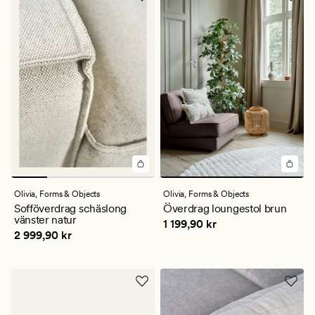
Olivia,
Forms & Objects
Olivia,
Forms & Objects
Sofföverdrag schäslong
Överdrag loungestol brun
vänster natur
Pris
1 199,90 kr
1 199,90 kr
Pris
2 999,90 kr
2 999,90 kr