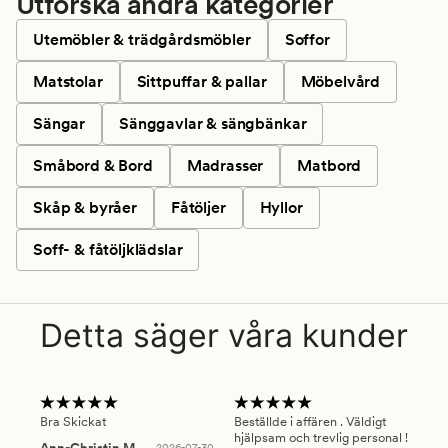
Utforska andra kategorier
Utemöbler & trädgårdsmöbler
Soffor
Matstolar
Sittpuffar & pallar
Möbelvård
Sängar
Sänggavlar & sängbänkar
Småbord & Bord
Madrasser
Matbord
Skåp & byråer
Fåtöljer
Hyllor
Soff- & fåtöljklädslar
Detta säger våra kunder
Bra Skickat
Beställde i affären . Väldigt
Smi
hjälpsam och trevlig personal !
lev
Ann-Christin M
2026-07-30