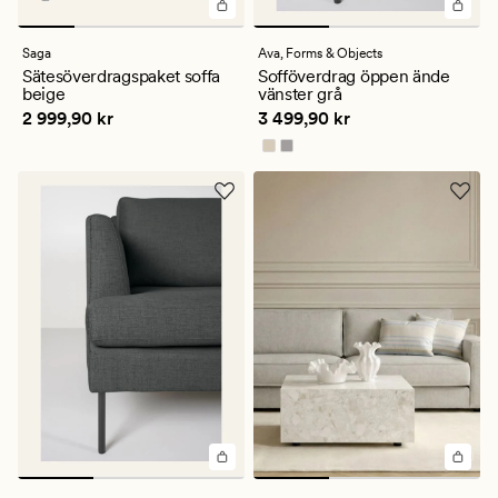
Saga
Ava,
Forms & Objects
Sätesöverdragspaket soffa
Sofföverdrag öppen ände
beige
vänster grå
Pris
2 999,90 kr
Pris
3 499,90 kr
2 999,90 kr
3 499,90 kr