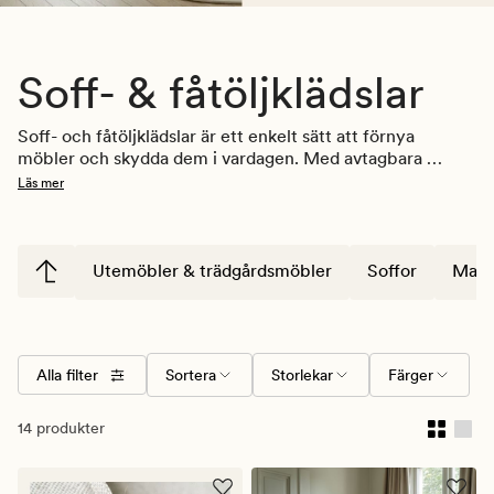
Soff- & fåtöljklädslar
Soff- och fåtöljklädslar är ett enkelt sätt att förnya 
möbler och skydda dem i vardagen. Med avtagbara 
klädslar kan du ändra uttryck efter stil eller säsong och 
Läs mer
samtidigt förlänga livslängden på din soffa eller fåtölj.
Utemöbler & trädgårdsmöbler
Soffor
Mats
Alla filter
Sortera
Storlekar
Färger
14 produkter