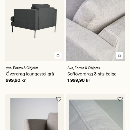
Ava,
Forms & Objects
Ava,
Forms & Objects
Överdrag loungestol grå
Sofföverdrag 3-sits beige
Pris
999,90 kr
Pris
1 999,90 kr
999,90 kr
1 999,90 kr