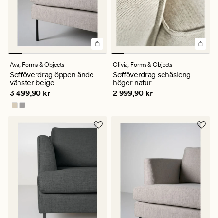
Ava,
Forms & Objects
Olivia,
Forms & Objects
Sofföverdrag öppen ände
Sofföverdrag schäslong
vänster beige
höger natur
Pris
3 499,90 kr
Pris
2 999,90 kr
3 499,90 kr
2 999,90 kr