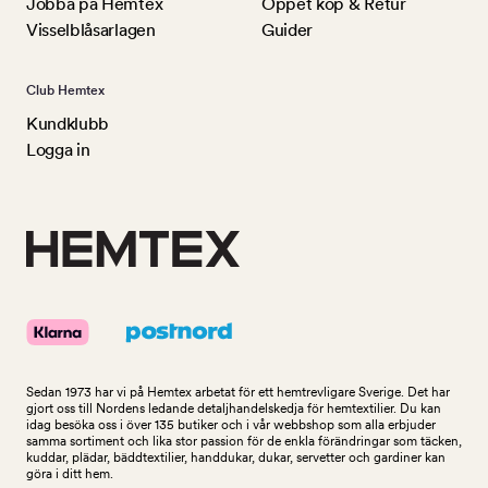
Jobba på Hemtex
Öppet köp & Retur
Visselblåsarlagen
Guider
Club Hemtex
Kundklubb
Logga in
Sedan 1973 har vi på Hemtex arbetat för ett hemtrevligare Sverige. Det har
gjort oss till Nordens ledande detaljhandelskedja för hemtextilier. Du kan
idag besöka oss i över 135 butiker och i vår webbshop som alla erbjuder
samma sortiment och lika stor passion för de enkla förändringar som täcken,
kuddar, plädar, bäddtextilier, handdukar, dukar, servetter och gardiner kan
göra i ditt hem.