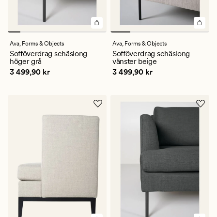
Ava,
Forms & Objects
Ava,
Forms & Objects
Sofföverdrag schäslong
Sofföverdrag schäslong
höger grå
vänster beige
Pris
3 499,90 kr
Pris
3 499,90 kr
3 499,90 kr
3 499,90 kr