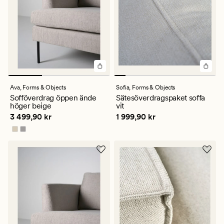
Ava,
Forms & Objects
Sofia,
Forms & Objects
Sofföverdrag öppen ände
Sätesöverdragspaket soffa
höger beige
vit
Pris
3 499,90 kr
Pris
1 999,90 kr
3 499,90 kr
1 999,90 kr