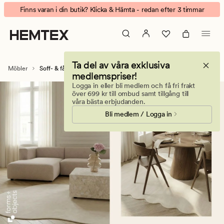
Soff-
Animerad
Finns varan i din butik? Klicka & Hämta - redan efter 3 timmar
&
banner.
fåtöljklädslar
Klicka
–
på
förnya
ESCAPE
Ta del av våra exklusiva
möbler
för
Möbler
Soff- & fåtöljklädslar
medlemspriser!
enkelt
att
Logga in eller bli medlem och få fri frakt
pausa.
över 699 kr till ombud samt tillgång till
våra bästa erbjudanden.
Bli medlem / Logga in