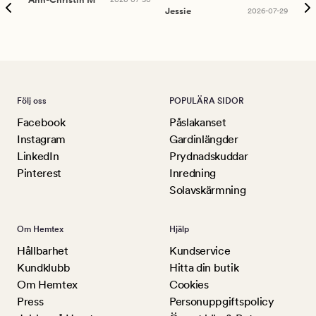
han
Jessie
2026-07-29
Lu
Följ oss
POPULÄRA SIDOR
Facebook
Påslakanset
Instagram
Gardinlängder
LinkedIn
Prydnadskuddar
Pinterest
Inredning
Solavskärmning
Om Hemtex
Hjälp
Hållbarhet
Kundservice
Kundklubb
Hitta din butik
Om Hemtex
Cookies
Press
Personuppgiftspolicy