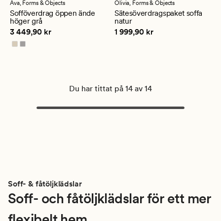
Ava,
Forms & Objects
Olivia,
Forms & Objects
Sofföverdrag öppen ände
Sätesöverdragspaket soffa
höger grå
natur
Pris
3 449,90 kr
Pris
1 999,90 kr
3 449,90 kr
1 999,90 kr
Du har tittat på 14 av 14
Soff- & fåtöljklädslar
Soff- och fåtöljklädslar för ett mer
flexibelt hem