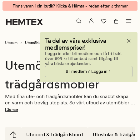
Utemöbler
Animerad
Finns varan i din butik? Klicka & Hämta - redan efter 3 timmar
-
banner.
Stolar,
Klicka
Bord
på
&
ESCAPE
Ta del av våra exklusiva
Loungestol
för
Uterum
Utemöbler & trädgårdsmöbler
medlemspriser!
i
att
Logga in eller bli medlem och få fri frakt
rotting
pausa.
över 699 kr till ombud samt tillgång till
Utemöbler &
våra bästa erbjudanden.
Bli medlem / Logga in
trädgårdsmöbler
Med fina ute- och trädgårdsmöbler kan du snabbt skapa 
en varm och trevlig uteplats. Se vårt utbud av utemöbler i 
plast och rotting för altanen, balkongen eller trädgården. 
Läs mer
Hitta din favorit bland våra utestolar, 
utebord
 och 
loungemöbler. 
Utebord & trädgårdsbord
Utestolar & trädgårds