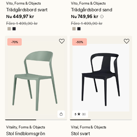
med
med
Vito,
Forms & Objects
Vito,
Forms & Objects
ett
ett
Trädgårdsbord svart
Trädgårdsbord sand
genomsnittligt
genomsnittligt
Nuvarande pris
449,97 kr
Nuvarande pris
749,95 kr
449,97 kr
749,95 kr
betyg
betyg
Nu
Nu
på
på
Ordinarie pris
1 499,90 kr
Ordinarie pris
1 499,90 kr
Före
1 499,90 kr
Före
1 499,90 kr
4.5
4.5
-70%
-50%
5
(8)
8
omdömen
med
Vitality,
Forms & Objects
Vital,
Forms & Objects
ett
Stol lindblomsgrön
Stol svart
genomsnittligt