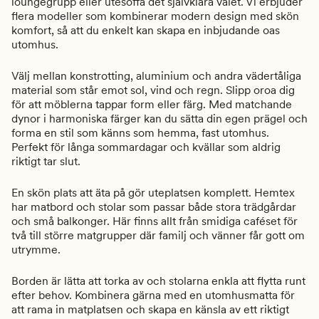
loungegrupp eller utesoffa det självklara valet. Vi erbjuder
flera modeller som kombinerar modern design med skön
komfort, så att du enkelt kan skapa en inbjudande oas
utomhus.
Välj mellan konstrotting, aluminium och andra vädertåliga
material som står emot sol, vind och regn. Slipp oroa dig
för att möblerna tappar form eller färg. Med matchande
dynor i harmoniska färger kan du sätta din egen prägel och
forma en stil som känns som hemma, fast utomhus.
Perfekt för långa sommardagar och kvällar som aldrig
riktigt tar slut.
En skön plats att äta på gör uteplatsen komplett. Hemtex
har matbord och stolar som passar både stora trädgårdar
och små balkonger. Här finns allt från smidiga caféset för
två till större matgrupper där familj och vänner får gott om
utrymme.
Borden är lätta att torka av och stolarna enkla att flytta runt
efter behov. Kombinera gärna med en utomhusmatta för
att rama in matplatsen och skapa en känsla av ett riktigt