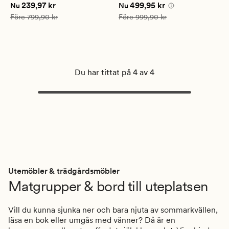
Nuvarande pris
239,97 kr
Nuvarande pris
499,95 kr
239,97 kr
499,95 kr
betyg
Nu
Nu
på
Ordinarie pris
799,90 kr
Ordinarie pris
999,90 kr
Före
799,90 kr
Före
999,90 kr
5
Du har tittat på 4 av 4
Utemöbler & trädgårdsmöbler
Matgrupper & bord till uteplatsen
Vill du kunna sjunka ner och bara njuta av sommarkvällen,
läsa en bok eller umgås med vänner? Då är en