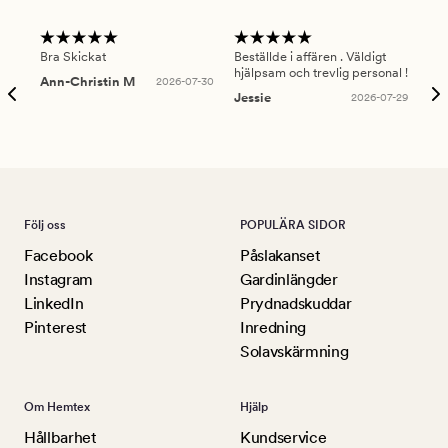
Bra Skickat
Beställde i affären . Väldigt
Smi
hjälpsam och trevlig personal !
lev
Ann-Christin M
2026-07-30
han
Jessie
2026-07-29
Lu
Följ oss
POPULÄRA SIDOR
Facebook
Påslakanset
Instagram
Gardinlängder
LinkedIn
Prydnadskuddar
Pinterest
Inredning
Solavskärmning
Om Hemtex
Hjälp
Hållbarhet
Kundservice