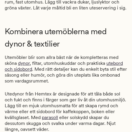
rum, fast utomhus. Lägg till vackra dukar, ljuslyktor och
gröna växter. Låt varje måltid bli en liten uteservering i sig.
Kombinera utemöblerna med
dynor & textilier
Utemöbler blir som allra bäst när de kompletteras med
sköna
dynor
, filtar, utomhuskuddar och praktiska
utebord
och sidobord
. Med rätt detaljer kan du enkelt byta stil efter
säsong eller humör, och göra din uteplats lika ombonad
som vardagsrummet.
Utedynor från Hemtex är designade för att tåla både sol
och fukt och finns i färger som ger liv åt din utomhusmiljö.
Lägg till en mjuk utomhusmatta för att skapa rymd och
värme eller ett sidobord för kaffekoppen, boken eller
kvällsglaset. Med
parasoll
eller solskydd skapar du
dessutom skugga och svalka under varma dagar. Njut
längre, oavsett väder.