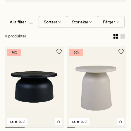
Alla filter
Sortera
Storlekar
Färger
4 produkter
-70%
-50%
4.5
(170)
4.5
(170)
170
170
omdömen
omdömen