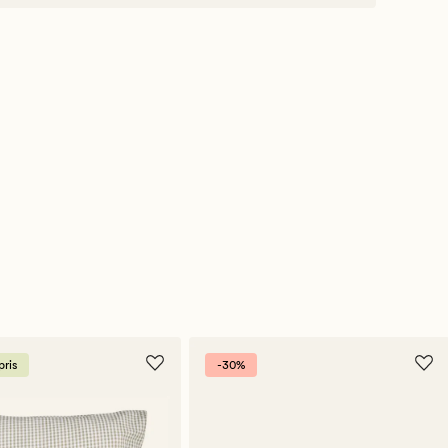
ris
-30%