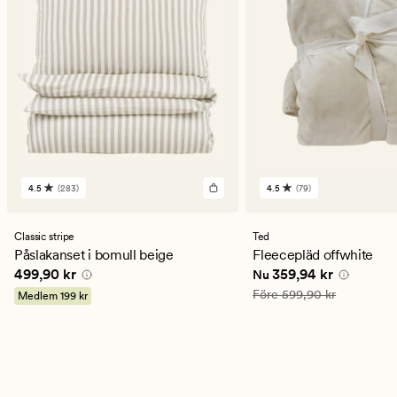
4.5
(283)
4.5
(79)
283
79
omdömen
omdömen
med
med
ett
ett
Classic stripe
Ted
genomsnittligt
genomsnittligt
Påslakanset i bomull beige
Fleecepläd offwhite
betyg
betyg
Pris
499,90 kr
Nuvarande pris
359,94
499,90 kr
359,94 kr
Nu
på
på
4.5
4.5
Ordinarie pris
599,90 kr
Före
599,90 kr
Medlem
199 kr