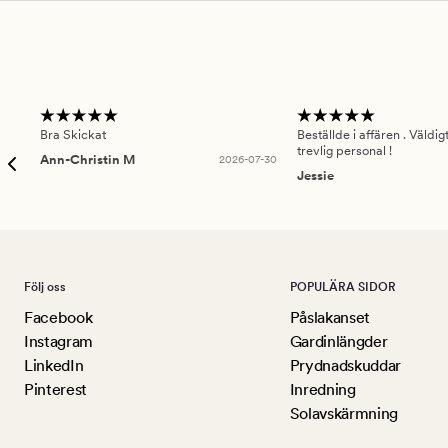
Bra Skickat
Beställde i affären . Väldi
trevlig personal !
Ann-Christin M
2026-07-30
Jessie
Följ oss
POPULÄRA SIDOR
Facebook
Påslakanset
Instagram
Gardinlängder
LinkedIn
Prydnadskuddar
Pinterest
Inredning
Solavskärmning