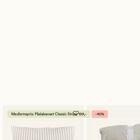
Medlemspris: Påslakanset Classic Stripe 199,-
-40%