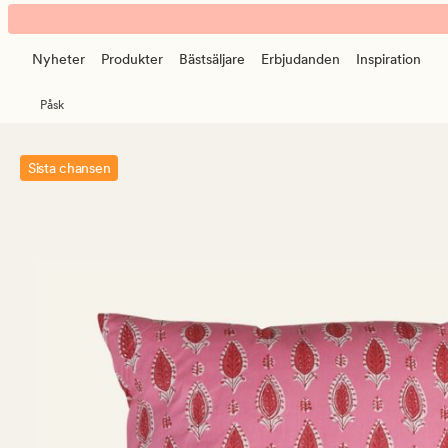
Rai
Animerad
prydnadskudde
banner.
rosa
Nyheter
Produkter
Bästsäljare
Erbjudanden
Inspiration
Klicka
på
Påsk
ESCAPE
för
att
Sista chansen
pausa.