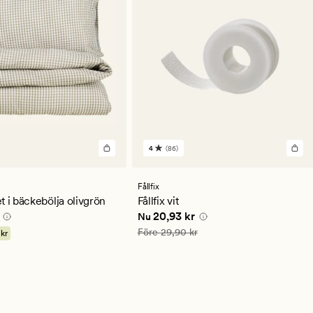
4
(86)
86
en
omdömen
med
ett
Fållfix
ittligt
genomsnittligt
t i bäckebölja olivgrön
Fållfix vit
betyg
0 kr
Nuvarande pris
20,93 kr
20,93 kr
Nu
på
4
Ordinarie pris
29,90 kr
Före
29,90 kr
 kr