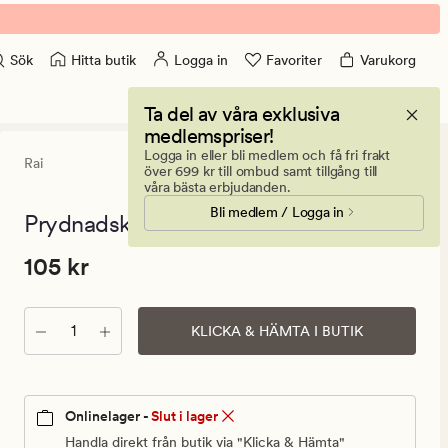
Hitta butik
Logga in
Favoriter
Varukorg
Sök
Ta del av våra exklusiva
medlemspriser!
Logga in eller bli medlem och få fri frakt
Rai
0
(0)
0
över 699 kr till ombud samt tillgång till
omdömen
våra bästa erbjudanden.
med
Bli medlem / Logga in
ett
Prydnadskudde rosa - 50x50 cm
genomsnitt
betyg
Pris
Pris
105 kr
105 kr
på
0
105
kr.
Antal
Ordinarie
KLICKA & HÄMTA I BUTIK
pris
105
kr
Onlinelager -
Slut i lager
Handla direkt från butik via "Klicka & Hämta"