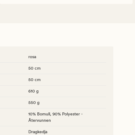
rosa
50 cm
50 cm
610 g
550 g
10% Bomull, 90% Polyester -
Återvunnen
Dragkedja