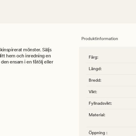
Produktinformation
nspirerat mönster. Säljs
itt hem och inredning en
Färg
:
en ensam i en fåtölj eller
Längd
:
Bredd
:
Vikt
:
Fyllnadsvikt
:
Material
:
Öppning
: