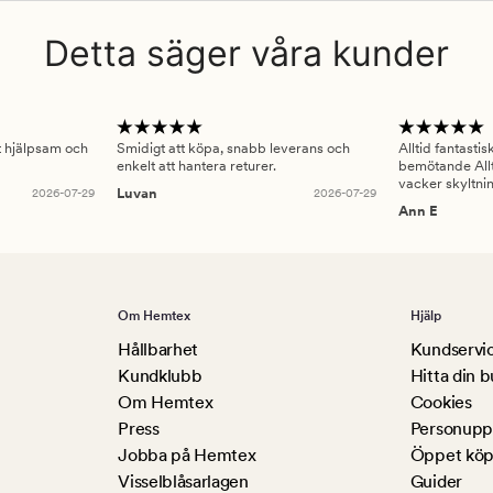
Detta säger våra kunder
gt hjälpsam och
Smidigt att köpa, snabb leverans och
Alltid fantasti
enkelt att hantera returer.
bemötande Allt
vacker skyltni
2026-07-29
Luvan
2026-07-29
Ann E
Om Hemtex
Hjälp
Hållbarhet
Kundservi
Kundklubb
Hitta din b
Om Hemtex
Cookies
Press
Personuppg
Jobba på Hemtex
Öppet köp
Visselblåsarlagen
Guider