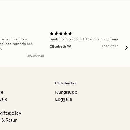
sk service och bra
Snabb och problemfritt köp och leverans
Had
id inspirerande och
fru
Elisabeth W
2026-07-25
ng
Am
2026-07-28
Club Hemtex
ce
Kundklubb
utik
Logga in
iftspolicy
 & Retur