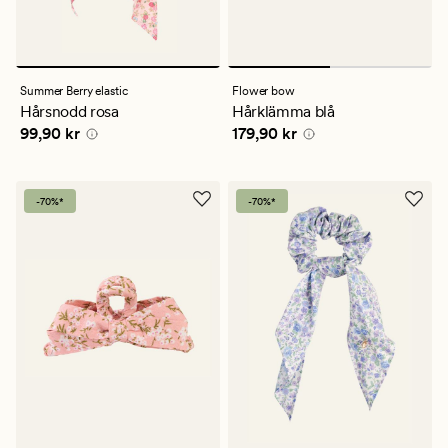
Summer Berry elastic
Flower bow
Hårsnodd rosa
Hårklämma blå
Pris
99,90 kr
Pris
179,90 kr
99,90 kr
179,90 kr
-70%*
-70%*