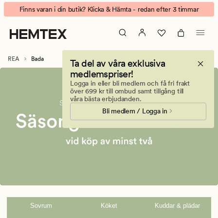
Bada
Animerad
Finns varan i din butik? Klicka & Hämta - redan efter 3 timmar
banner.
Klicka
på
ESCAPE
REA
Bada
Ta del av våra exklusiva
för
medlemspriser!
att
Logga in eller bli medlem och få fri frakt
pausa.
över 699 kr till ombud samt tillgång till
våra bästa erbjudanden.
Bli medlem / Logga in
Sovrum
Köket
Kuddar & plädar