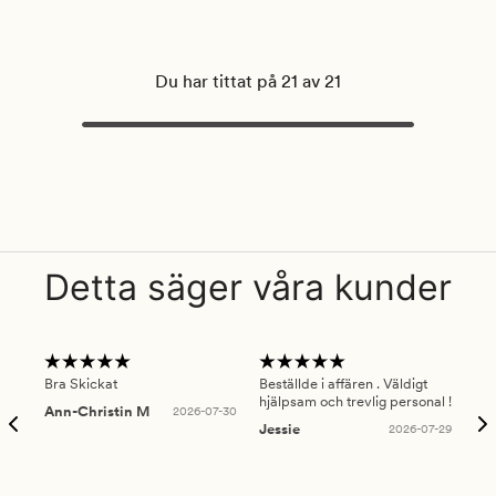
Du har tittat på 21 av 21
Detta säger våra kunder
Bra Skickat
Beställde i affären . Väldigt
Smi
hjälpsam och trevlig personal !
lev
Ann-Christin M
2026-07-30
han
Jessie
2026-07-29
Lu