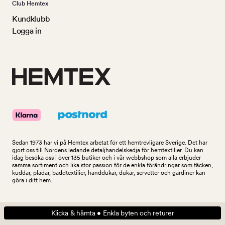
Club Hemtex
Kundklubb
Logga in
Sedan 1973 har vi på Hemtex arbetat för ett hemtrevligare Sverige. Det har
gjort oss till Nordens ledande detaljhandelskedja för hemtextilier. Du kan
idag besöka oss i över 135 butiker och i vår webbshop som alla erbjuder
samma sortiment och lika stor passion för de enkla förändringar som täcken,
kuddar, plädar, bäddtextilier, handdukar, dukar, servetter och gardiner kan
göra i ditt hem.
Klicka & hämta • Enkla byten och returer