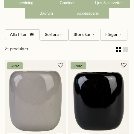
Inredning
Gardiner
Ljus & servetter
Badrum
Accessoarer
Alla filter
Sortera
Storlekar
Färger
21 produkter
-70%*
-70%*