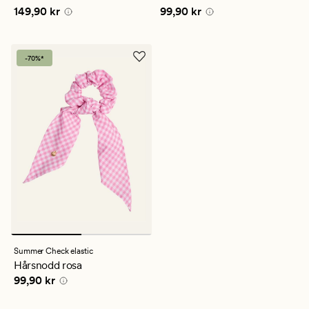
genomsnittligt
Pris
149,90 kr
Pris
99,90 kr
149,90 kr
99,90 kr
betyg
på
1
-70%*
Summer Check elastic
Hårsnodd rosa
Pris
99,90 kr
99,90 kr