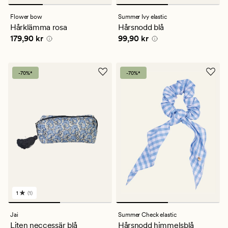
Flower bow
Summer Ivy elastic
Hårklämma rosa
Hårsnodd blå
Pris
179,90 kr
Pris
99,90 kr
179,90 kr
99,90 kr
-70%*
-70%*
1
(1)
1
omdömen
med
Jai
Summer Check elastic
ett
Liten neccessär blå
Hårsnodd himmelsblå