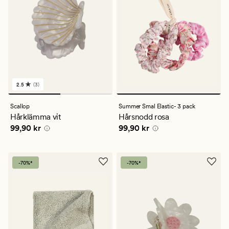
2.5
(3)
3
omdömen
med
Scallop
Summer Smal Elastic- 3 pack
ett
Hårklämma vit
Hårsnodd rosa
genomsnittligt
Pris
99,90 kr
Pris
99,90 kr
99,90 kr
99,90 kr
betyg
på
2.5
-70%*
-70%*