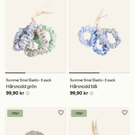
Summer Smal Elastic- 3 pack
Summer Smal Elastic- 3 pack
Hårsnodd grön
Hårsnodd blå
Pris
99,90 kr
Pris
99,90 kr
99,90 kr
99,90 kr
-70%*
-70%*