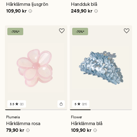
ett
ett
Hårklämma ljusgrön
Handduk blå
genomsnittligt
genomsnittligt
Pris
109,90 kr
Pris
249,90 kr
109,90 kr
249,90 kr
betyg
betyg
på
på
5
5
-70%*
-70%*
3.5
(2)
5
(21)
2
21
omdömen
omdömen
med
med
Plumeria
Flower
ett
ett
Hårklämma rosa
Hårklämma blå
genomsnittligt
genomsnittligt
Pris
79,90 kr
Pris
109,90 kr
79,90 kr
109,90 kr
betyg
betyg
på
på