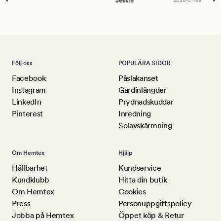
Jessie
Lu
Följ oss
POPULÄRA SIDOR
Facebook
Påslakanset
Instagram
Gardinlängder
LinkedIn
Prydnadskuddar
Pinterest
Inredning
Solavskärmning
Om Hemtex
Hjälp
Hållbarhet
Kundservice
Kundklubb
Hitta din butik
Om Hemtex
Cookies
Press
Personuppgiftspolicy
Jobba på Hemtex
Öppet köp & Retur