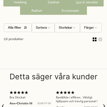
Inredning
Gardiner
Ljus & servetter
Badrum
Accessoarer
Alla filter
Sortera
Storlekar
Färger
23 produkter
Detta säger våra kunder
Bra Skickat
Beställde i affären . Väldigt
Smi
hjälpsam och trevlig personal !
lev
Ann-Christin M
2026-07-30
han
2026-07-29