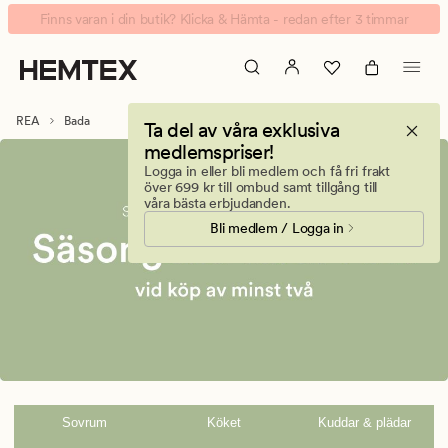
Bada
Animerad
Finns varan i din butik? Klicka & Hämta - redan efter 3 timmar
banner.
Klicka
på
ESCAPE
REA
Bada
Ta del av våra exklusiva
för
medlemspriser!
att
Logga in eller bli medlem och få fri frakt
pausa.
över 699 kr till ombud samt tillgång till
våra bästa erbjudanden.
Bli medlem / Logga in
Sovrum
Köket
Kuddar & plädar