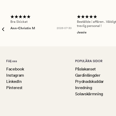
Bra Skickat
Beställde i affären . Väldi
trevlig personal !
Ann-Christin M
2026-07-30
Jessie
Följ oss
POPULÄRA SIDOR
Facebook
Påslakanset
Instagram
Gardinlängder
LinkedIn
Prydnadskuddar
Pinterest
Inredning
Solavskärmning