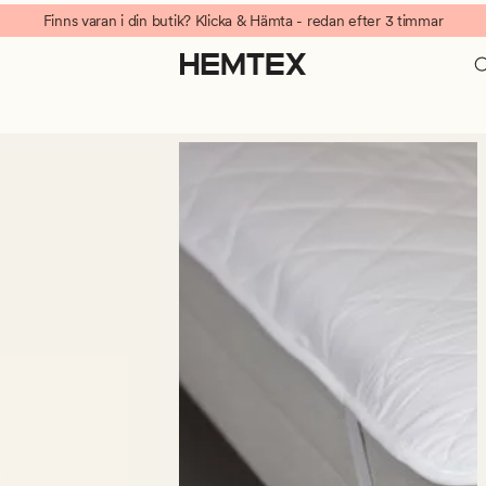
Finns varan i din butik? Klicka & Hämta - redan efter 3 timmar