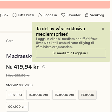
Hitta butik
Logga in
Favoriter
Varukorg
Sök
Ta del av våra exklusiva
medlemspriser!
Logga in eller bli medlem och få fri frakt
Care
4.5
(96)
96
över 699 kr till ombud samt tillgång till
omdömen
våra bästa erbjudanden.
med
Bli medlem / Logga in
ett
Madrasskydd vit - 180x200
genomsnittli
betyg
Nuvarande
Nuvarande pris
419,94 kr
419,94 kr
på
Nu
4.5
pris
Ordinarie pris
699,90 kr
Före
699,90 kr
419,94
kr.
:
Storlek
180x200
Ordinarie
pris
120x200
140x200 cm
160x200 cm
180x200
699,90
kr
90x200 cm