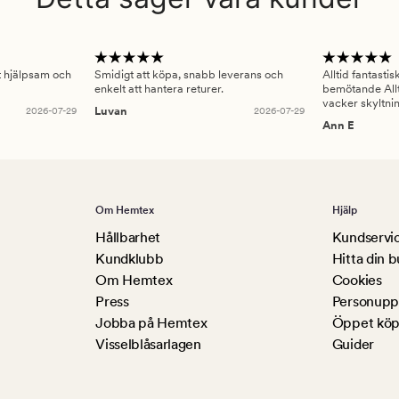
gt hjälpsam och
Smidigt att köpa, snabb leverans och
Alltid fantasti
enkelt att hantera returer.
bemötande Allt
vacker skyltni
2026-07-29
Luvan
2026-07-29
Ann E
Om Hemtex
Hjälp
Hållbarhet
Kundservi
Kundklubb
Hitta din b
Om Hemtex
Cookies
Press
Personuppg
Jobba på Hemtex
Öppet köp
Visselblåsarlagen
Guider