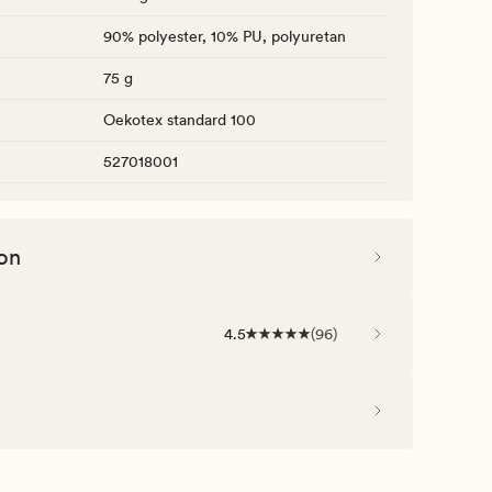
90% polyester, 10% PU, polyuretan
75 g
Oekotex standard 100
527018001
on
4.5
(
96
)