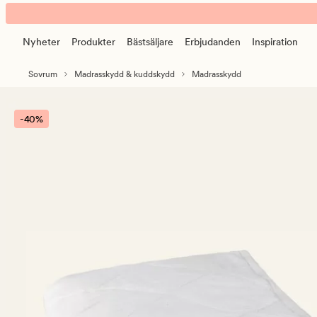
Care
Animerad
madrasskydd
banner.
vit
Nyheter
Produkter
Bästsäljare
Erbjudanden
Inspiration
Klicka
på
Sovrum
Madrasskydd & kuddskydd
Madrasskydd
ESCAPE
för
att
-40%
pausa.