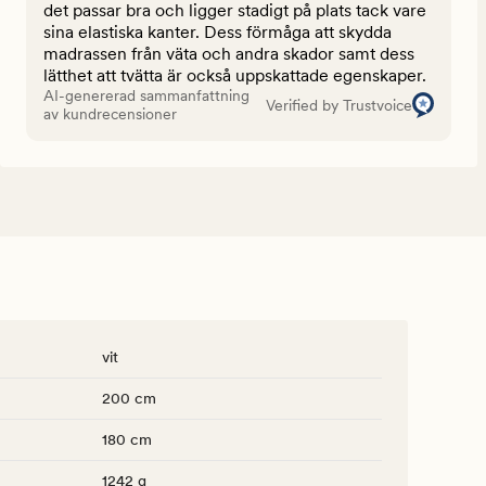
det passar bra och ligger stadigt på plats tack vare
sina elastiska kanter. Dess förmåga att skydda
madrassen från väta och andra skador samt dess
lätthet att tvätta är också uppskattade egenskaper.
AI-genererad sammanfattning
Verified by Trustvoice
av kundrecensioner
vit
200 cm
180 cm
1242 g