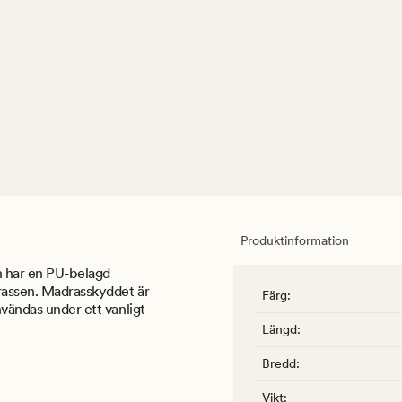
Produktinformation
h har en PU-belagd
drassen. Madrasskyddet är
Färg
:
nvändas under ett vanligt
Längd
:
Bredd
:
Vikt
: