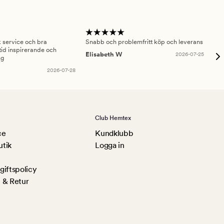
sk service och bra
Snabb och problemfritt köp och leverans
Had
id inspirerande och
fru
Elisabeth W
2026-07-25
ng
Am
2026-07-28
Club Hemtex
ce
Kundklubb
utik
Logga in
iftspolicy
 & Retur