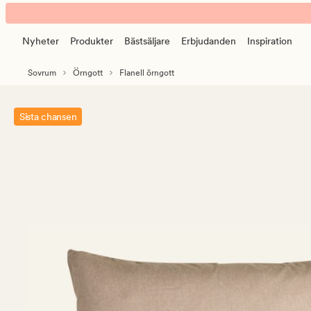
Verbier
Animerad
Örngott
banner.
i
Nyheter
Produkter
Bästsäljare
Erbjudanden
Inspiration
Klicka
garnfärgad
på
flanell
Sovrum
Örngott
Flanell örngott
ESCAPE
sand
för
att
Sista chansen
pausa.