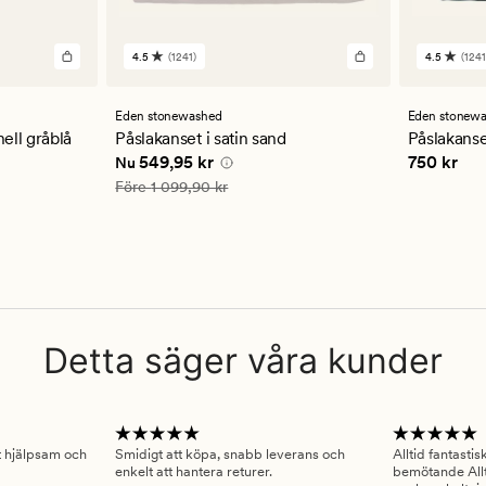
4.5
(1241)
4.5
(1241
1241
1241
omdömen
omdöm
med
med
ett
ett
Eden stonewashed
Eden stonew
genomsnittligt
genomsn
nell gråblå
Påslakanset i satin sand
Påslakanse
betyg
betyg
 kr
Nuvarande pris
549,95 kr
Pris
750 k
549,95 kr
750 kr
Nu
på
på
4.5
4.5
Ordinarie pris
1 099,90 kr
Före
1 099,90 kr
Detta säger våra kunder
gt hjälpsam och
Smidigt att köpa, snabb leverans och
Alltid fantasti
enkelt att hantera returer.
bemötande Allt