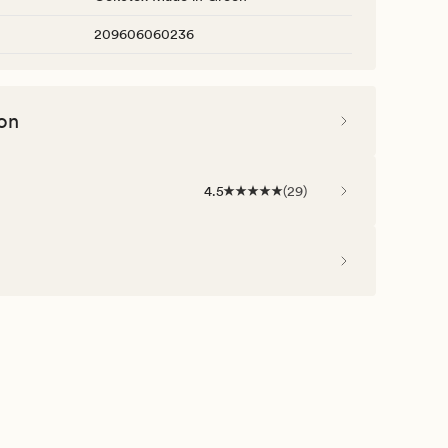
209606060236
on
4.5
(
29
)