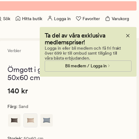
Hitta butik
Logga in
Favoriter
Varukorg
Sök
Ta del av våra exklusiva
medlemspriser!
Logga in eller bli medlem och få fri frakt
Verbier
4.5
(29)
29
över 699 kr till ombud samt tillgång till
omdömen
våra bästa erbjudanden.
med
Bli medlem / Logga in
ett
Örngott i garnfärgad flanell sand -
genomsnittli
50x60 cm
betyg
på
4.5
Pris
Pris
140 kr
140 kr
140
kr.
Färg
:
Sand
Ordinarie
pris
140
kr
:
Storlek
50x60 cm