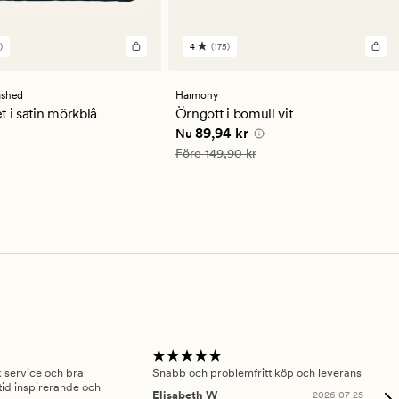
)
4
(175)
175
en
omdömen
med
ett
ashed
Harmony
ittligt
genomsnittligt
t i satin mörkblå
Örngott i bomull vit
betyg
r
Nuvarande pris
89,94 kr
89,94 kr
Nu
på
4
Ordinarie pris
149,90 kr
Före
149,90 kr
sk service och bra
Snabb och problemfritt köp och leverans
Had
id inspirerande och
fru
Elisabeth W
2026-07-25