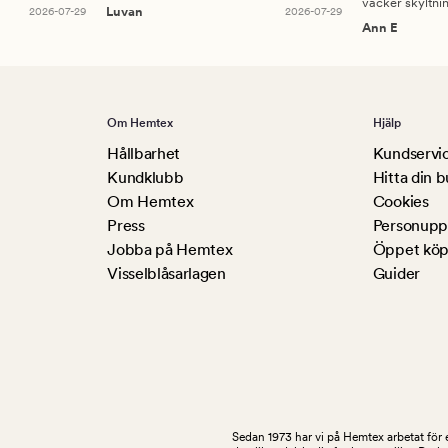
vacker skyltni
2026-07-29
Luvan
2026-07-29
Ann E
Om Hemtex
Hjälp
Hållbarhet
Kundservi
Kundklubb
Hitta din b
Om Hemtex
Cookies
Press
Personuppg
Jobba på Hemtex
Öppet köp
Visselblåsarlagen
Guider
Sedan 1973 har vi på Hemtex arbetat för e