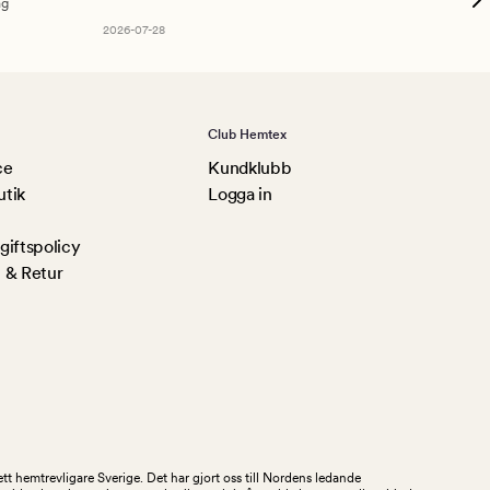
ng
Am
2026-07-28
Club Hemtex
ce
Kundklubb
utik
Logga in
iftspolicy
 & Retur
tt hemtrevligare Sverige. Det har gjort oss till Nordens ledande