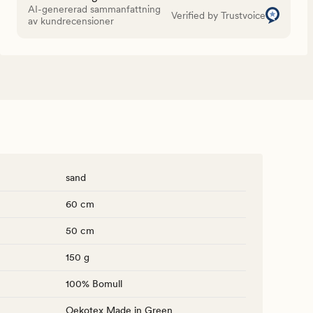
AI-genererad sammanfattning
Verified by Trustvoice
av kundrecensioner
sand
60 cm
50 cm
150 g
100% Bomull
Oekotex Made in Green