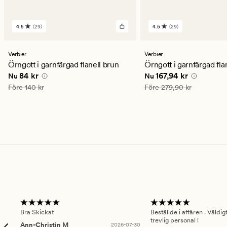
4.5
(29)
4.5
(29)
29
29
omdömen
omdömen
med
med
ett
ett
Verbier
Verbier
genomsnittligt
genomsnittligt
Örngott i garnfärgad flanell brun
Örngott i garnfärgad fla
betyg
betyg
Nuvarande pris
84 kr
Nuvarande pris
167,94
84 kr
167,94 kr
Nu
Nu
på
på
4.5
4.5
Ordinarie pris
140 kr
Ordinarie pris
279,90 kr
Före
140 kr
Före
279,90 kr
Bra Skickat
Beställde i affären . Väldi
trevlig personal !
Ann-Christin M
2026-07-30