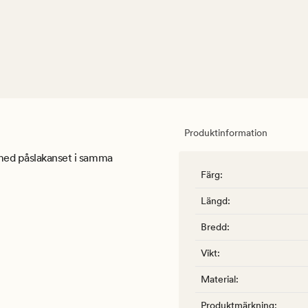
Produktinformation
a med påslakanset i samma
Färg
:
Längd
:
Bredd
:
Vikt
:
Material
:
Produktmärkning
: