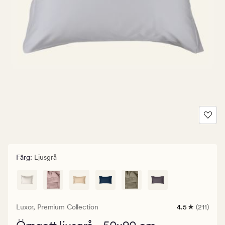
Färg
:
Ljusgrå
Luxor,
Premium Collection
4.5
(211)
211
omdömen