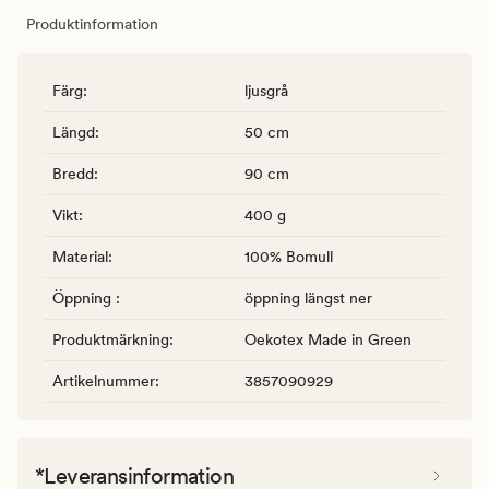
Produktinformation
Färg
:
ljusgrå
Längd
:
50 cm
Bredd
:
90 cm
Vikt
:
400 g
Material
:
100% Bomull
Öppning
:
öppning längst ner
Produktmärkning
:
Oekotex Made in Green
Artikelnummer
:
3857090929
*Leveransinformation