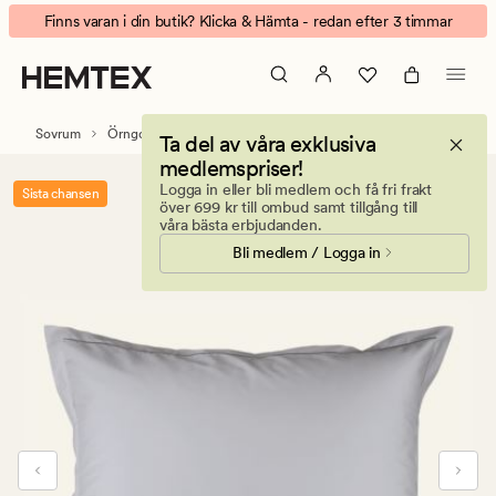
Luxor
Animerad
Finns varan i din butik? Klicka & Hämta - redan efter 3 timmar
örngott
banner.
ljusgrå
Klicka
på
ESCAPE
Sovrum
Örngott
Satin örngott
Ta del av våra exklusiva
för
medlemspriser!
att
Logga in eller bli medlem och få fri frakt
Sista chansen
pausa.
över 699 kr till ombud samt tillgång till
våra bästa erbjudanden.
Bli medlem / Logga in