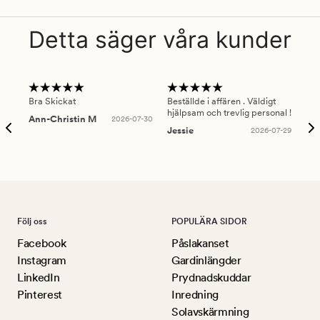
Detta säger våra kunder
Bra Skickat
Beställde i affären . Väldigt
Smi
hjälpsam och trevlig personal !
lev
Ann-Christin M
2026-07-30
han
Jessie
2026-07-29
Lu
Följ oss
POPULÄRA SIDOR
Facebook
Påslakanset
Instagram
Gardinlängder
LinkedIn
Prydnadskuddar
Pinterest
Inredning
Solavskärmning