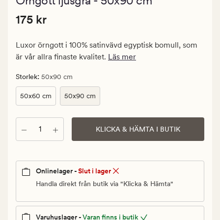
Örngott ljusgrå - 50x90 cm
med
ett
Pris
Pris
175 kr
genomsnittli
175 kr
betyg
175
på
kr.
4.5
Luxor örngott i 100% satinvävd egyptisk bomull, som
Ordinarie
är vår allra finaste kvalitet.
Läs mer
pris
175
:
Storlek
50x90 cm
kr
50x60 cm
50x90 cm
Antal
KLICKA & HÄMTA I BUTIK
Onlinelager -
Slut i lager
Handla direkt från butik via "Klicka & Hämta"
Varuhuslager -
Varan finns i butik