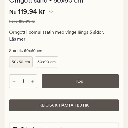
Örngott sand - 50x60 cm
med
ett
Nuvarande
Nuvarande pris
119,94 kr
genomsnittlig
119,94 kr
Nu
betyg
pris
på
Ordinarie pris
199,90 kr
Före
199,90 kr
119,94
4.5
kr.
Örngott i bomullssatin med vinge längs 3 sidor.
Ordinarie
Läs mer
pris
199,90
:
Storlek
50x60 cm
kr
50x60 cm
50x90 cm
Antal
Köp
KLICKA & HÄMTA I BUTIK