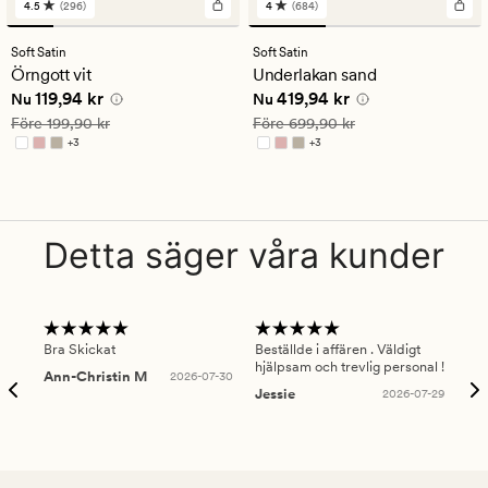
4.5
(296)
4
(684)
296
684
omdömen
omdömen
med
med
Soft Satin
Soft Satin
ett
ett
Örngott vit
Underlakan sand
genomsnittligt
genomsnittligt
Nuvarande pris
119,94 kr
Nuvarande pris
419,94 kr
119,94 kr
419,94 kr
betyg
betyg
Nu
Nu
på
på
Ordinarie pris
199,90 kr
Ordinarie pris
699,90 kr
Före
199,90 kr
Före
699,90 kr
4.5
4
+
3
+
3
Finns i fler färger
Finns i fler färger
Detta säger våra kunder
Bra Skickat
Beställde i affären . Väldigt
Smi
hjälpsam och trevlig personal !
lev
Ann-Christin M
2026-07-30
han
Jessie
2026-07-29
Lu