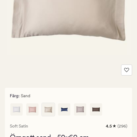
Färg
:
Sand
Soft Satin
4.5
(296)
296
omdömen