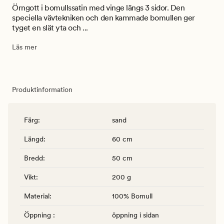
Örngott i bomullssatin med vinge längs 3 sidor. Den
speciella vävtekniken och den kammade bomullen ger
tyget en slät yta och ...
Läs mer
Produktinformation
Färg
:
sand
Längd
:
60 cm
Bredd
:
50 cm
Vikt
:
200 g
Material
:
100% Bomull
Öppning
:
öppning i sidan