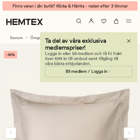
Soft
Animerad
Finns varan i din butik? Klicka & Hämta - redan efter 3 timmar
Satin
banner.
örngott
Klicka
sand
på
ESCAPE
Sovrum
Örngott
Satin örngott
Ta del av våra exklusiva
för
medlemspriser!
att
Logga in eller bli medlem och få fri frakt
-40%
pausa.
över 699 kr till ombud samt tillgång till
våra bästa erbjudanden.
Bli medlem / Logga in