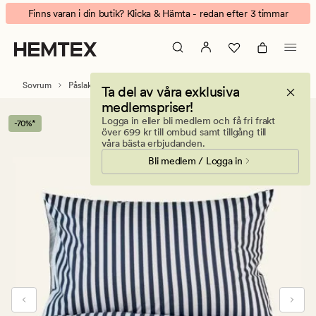
Classic
Animerad
Finns varan i din butik? Klicka & Hämta - redan efter 3 timmar
stripe
banner.
påslakanset
Klicka
i
på
bomull
ESCAPE
Sovrum
Påslakanset
Bomull påslakanset
Ta del av våra exklusiva
marinblå
för
medlemspriser!
att
Logga in eller bli medlem och få fri frakt
-70%*
pausa.
över 699 kr till ombud samt tillgång till
våra bästa erbjudanden.
Bli medlem / Logga in