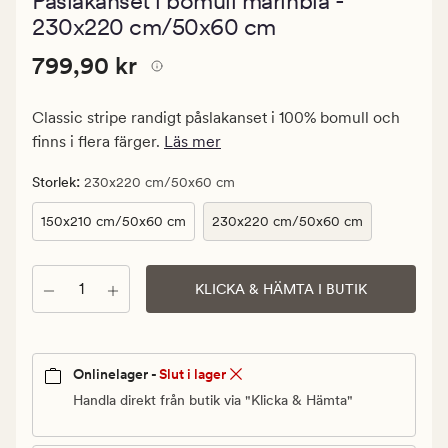
Påslakanset i bomull marinblå -
med
ett
230x220 cm/50x60 cm
genomsnittlig
betyg
Pris
Pris
799,90 kr
799,90 kr
på
4.5
799,90
kr.
Classic stripe randigt påslakanset i 100% bomull och
Ordinarie
finns i flera färger.
Läs mer
pris
799,90
:
Storlek
230x220 cm/50x60 cm
kr
150x210 cm/50x60 cm
230x220 cm/50x60 cm
Antal
KLICKA & HÄMTA I BUTIK
Onlinelager -
Slut i lager
Handla direkt från butik via "Klicka & Hämta"