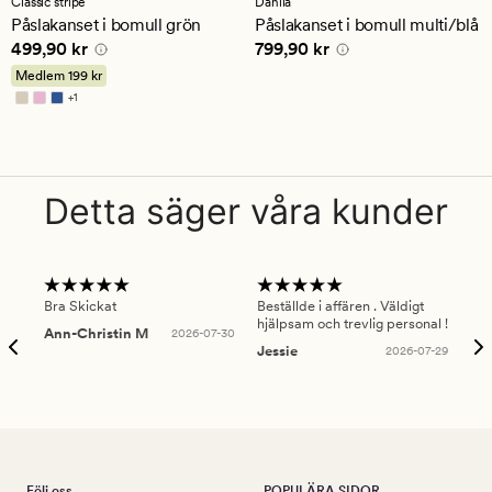
Classic stripe
Dahlia
ett
ett
Påslakanset i bomull grön
Påslakanset i bomull multi/blå
genomsnittligt
genomsnittligt
Pris
499,90 kr
Pris
799,90 kr
499,90 kr
799,90 kr
betyg
betyg
på
på
Medlem
199 kr
4.5
4.5
+
1
Finns i fler färger
Detta säger våra kunder
Bra Skickat
Beställde i affären . Väldigt
Smi
hjälpsam och trevlig personal !
lev
Ann-Christin M
2026-07-30
han
Jessie
2026-07-29
Lu
Följ oss
POPULÄRA SIDOR