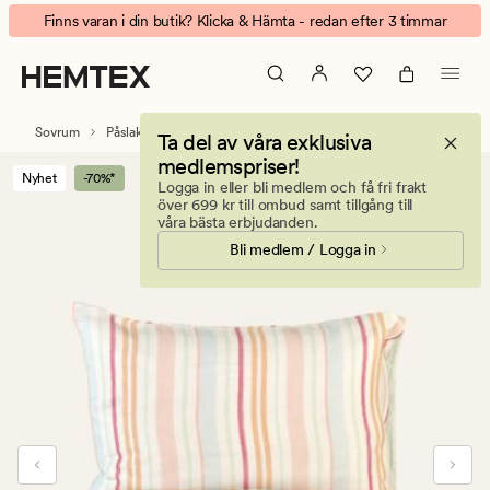
Sweet
Animerad
Finns varan i din butik? Klicka & Hämta - redan efter 3 timmar
Lullaby
banner.
påslakanset
Klicka
multi
på
ESCAPE
Sovrum
Påslakanset
Bomull påslakanset
Ta del av våra exklusiva
för
medlemspriser!
att
Nyhet
-70%*
Logga in eller bli medlem och få fri frakt
pausa.
över 699 kr till ombud samt tillgång till
våra bästa erbjudanden.
Bli medlem / Logga in