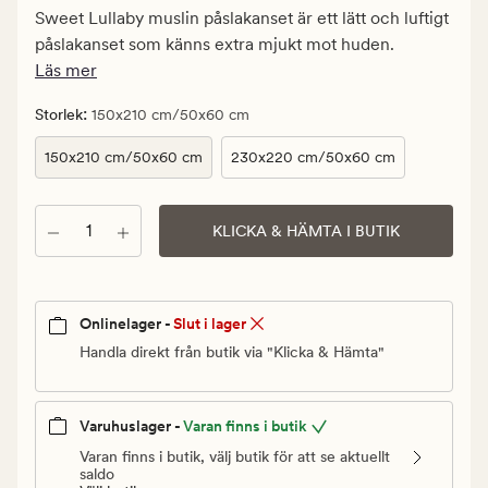
kr.
Sweet Lullaby muslin påslakanset är ett lätt och luftigt
Ordinarie
påslakanset som känns extra mjukt mot huden.
pris
Läs mer
999,90
kr
:
Storlek
150x210 cm/50x60 cm
150x210 cm/50x60 cm
230x220 cm/50x60 cm
Antal
KLICKA & HÄMTA I BUTIK
Onlinelager -
Slut i lager
Handla direkt från butik via "Klicka & Hämta"
Varuhuslager -
Varan finns i butik
Varan finns i butik, välj butik för att se aktuellt
saldo