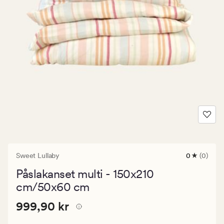
Sweet Lullaby
0
(0)
0
omdömen
Påslakanset multi - 150x210
med
ett
cm/50x60 cm
genomsnitt
betyg
Pris
Pris
999,90 kr
999,90 kr
på
0
999,90