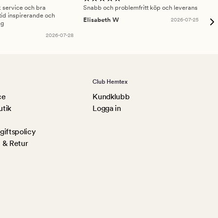
sk service och bra
Snabb och problemfritt köp och leverans
Had
id inspirerande och
fru
Elisabeth W
2026-07-25
ng
Am
2026-07-28
Club Hemtex
ce
Kundklubb
utik
Logga in
iftspolicy
 & Retur