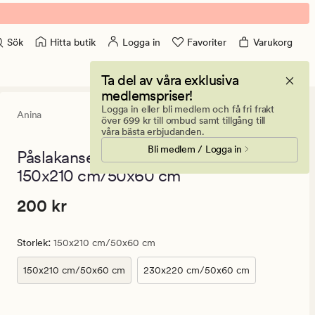
Hitta butik
Logga in
Favoriter
Varukorg
Sök
Ta del av våra exklusiva
medlemspriser!
Logga in eller bli medlem och få fri frakt
Anina
0
(0)
0
över 699 kr till ombud samt tillgång till
omdömen
våra bästa erbjudanden.
med
Bli medlem / Logga in
ett
Påslakanset i flanell multi/blå -
genomsnitt
150x210 cm/50x60 cm
betyg
på
0
Pris
Pris
200 kr
200 kr
200
kr.
:
Storlek
150x210 cm/50x60 cm
Ordinarie
pris
150x210 cm/50x60 cm
230x220 cm/50x60 cm
200
kr