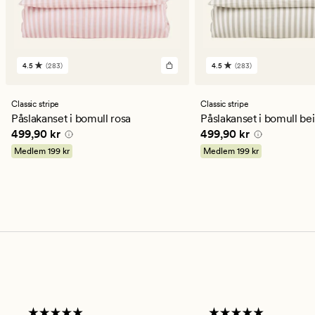
4.5
(283)
4.5
(283)
283
283
omdömen
omdömen
med
med
ett
ett
Classic stripe
Classic stripe
genomsnittligt
genomsnittligt
Påslakanset i bomull rosa
Påslakanset i bomull be
betyg
betyg
Pris
499,90 kr
Pris
499,90 kr
499,90 kr
499,90 kr
på
på
4.5
4.5
Medlem
199 kr
Medlem
199 kr