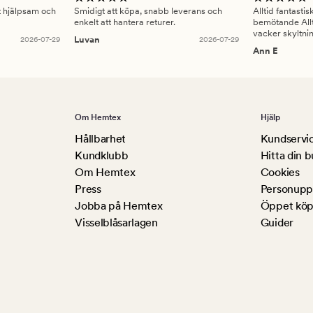
gt hjälpsam och
Smidigt att köpa, snabb leverans och
Alltid fantasti
enkelt att hantera returer.
bemötande Allt
vacker skyltni
2026-07-29
Luvan
2026-07-29
Ann E
Om Hemtex
Hjälp
Hållbarhet
Kundservi
Kundklubb
Hitta din b
Om Hemtex
Cookies
Press
Personuppg
Jobba på Hemtex
Öppet köp
Visselblåsarlagen
Guider