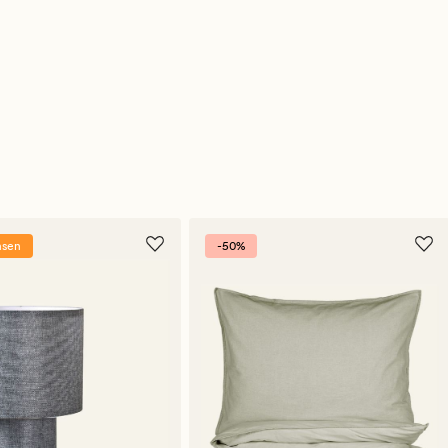
nsen
-50%