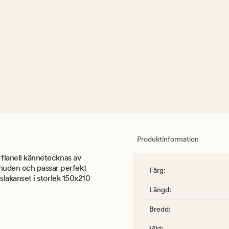
Produktinformation
, flanell kännetecknas av
 huden och passar perfekt
Färg
:
påslakanset i storlek 150x210
Längd
:
Bredd
:
Vikt
: