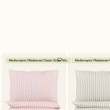
Medlemspris: Påslakanset Classic Stripe 199,-
Medlemspris: Påslakanset C