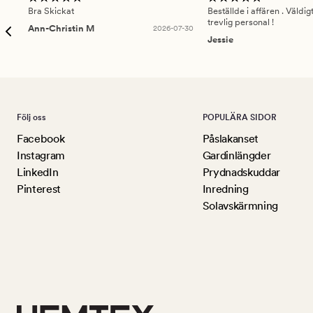
Bra Skickat
Beställde i affären . Väldi
trevlig personal !
Ann-Christin M
2026-07-30
Jessie
Följ oss
POPULÄRA SIDOR
Facebook
Påslakanset
Instagram
Gardinlängder
LinkedIn
Prydnadskuddar
Pinterest
Inredning
Solavskärmning