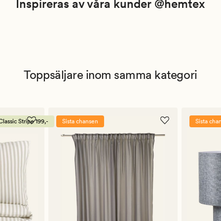
Inspireras av våra kunder @hemtex
Toppsäljare inom samma kategori
lassic Stripe 199,-
Sista chansen
Sista cha