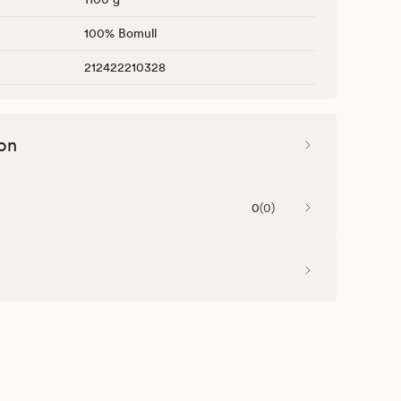
100% Bomull
212422210328
on
0
(
0
)