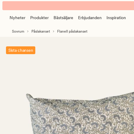
Anina
Animerad
påslakanset
banner.
i
Nyheter
Produkter
Bästsäljare
Erbjudanden
Inspiration
Klicka
flanell
på
multi/blå
Sovrum
Påslakanset
Flanell påslakanset
ESCAPE
för
att
Sista chansen
pausa.