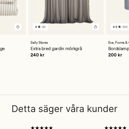
4
(8)
4.5
(50)
8
50
omdömen
omdöm
med
med
ett
ett
Sally Stores
Eve,
Forms & 
genomsnittligt
genomsn
ige
Extra bred gardin mörkgrå
Bordslamp
betyg
betyg
Pris
240 kr
Pris
200 k
240 kr
200 kr
på
på
4
4.5
Detta säger våra kunder