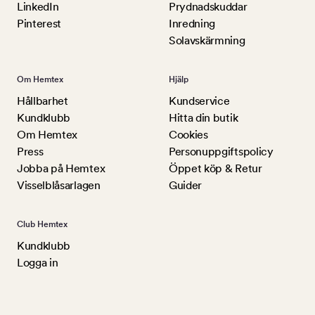
LinkedIn
Prydnadskuddar
Pinterest
Inredning
Solavskärmning
Om Hemtex
Hjälp
Hållbarhet
Kundservice
Kundklubb
Hitta din butik
Om Hemtex
Cookies
Press
Personuppgiftspolicy
Jobba på Hemtex
Öppet köp & Retur
Visselblåsarlagen
Guider
Club Hemtex
Kundklubb
Logga in