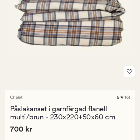
Chalet
5
(6)
6
omdömen
Påslakanset i garnfärgad flanell
med
ett
multi/brun - 230x220+50x60 cm
genomsnitt
betyg
Pris
Pris
700 kr
700 kr
på
5
700