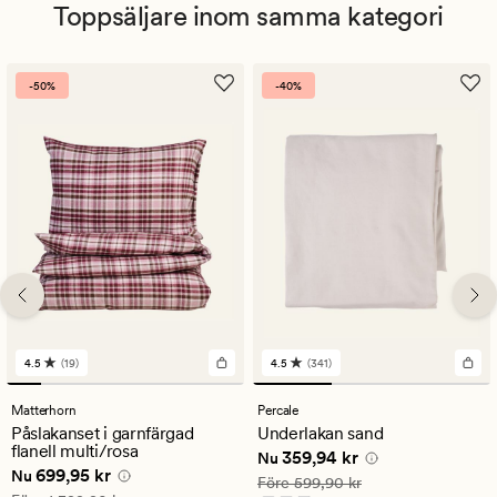
Toppsäljare inom samma kategori
-50%
-40%
4.5
(19)
4.5
(341)
19
341
omdömen
omdömen
med
med
Matterhorn
Percale
ett
ett
Påslakanset i garnfärgad
Underlakan sand
genomsnittligt
genomsnittligt
flanell multi/rosa
Nuvarande pris
359,94 kr
359,94 kr
betyg
betyg
Nu
Nuvarande pris
699,95 kr
699,95 kr
på
på
Nu
Ordinarie pris
599,90 kr
Före
599,90 kr
4.5
4.5