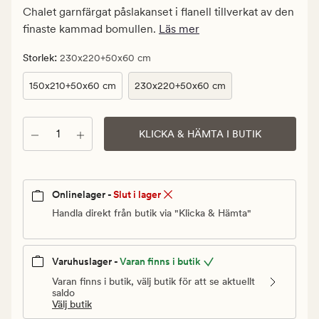
kr.
Chalet garnfärgat påslakanset i flanell tillverkat av den
Ordinarie
finaste kammad bomullen.
Läs mer
pris
700
:
Storlek
230x220+50x60 cm
kr
150x210+50x60 cm
230x220+50x60 cm
Antal
KLICKA & HÄMTA I BUTIK
Onlinelager -
Slut i lager
Handla direkt från butik via "Klicka & Hämta"
Varuhuslager -
Varan finns i butik
Varan finns i butik, välj butik för att se aktuellt
saldo
Välj butik