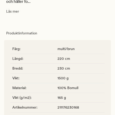
och håller fo...
Läs mer
Produktinformation
Färg
:
multi/brun
Längd
:
220 cm
Bredd
:
230 cm
Vikt
:
1500 g
Material
:
100% Bomull
Vikt (g/m2)
:
165 g
Artikelnummer
:
211176230168