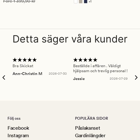
Ordinarie pris
1 399,90 kr
Före
1 399,90 kr
+
1
Finns i fler färger
Detta säger våra kunder
Bra Skickat
Beställde i affären . Väldigt
Smi
hjälpsam och trevlig personal !
lev
Ann-Christin M
2026-07-30
han
Jessie
2026-07-29
Lu
Följ oss
POPULÄRA SIDOR
Facebook
Påslakanset
Instagram
Gardinlängder