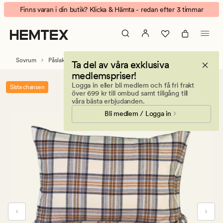
Chalet
Animerad
Finns varan i din butik? Klicka & Hämta - redan efter 3 timmar
påslakanset
banner.
i
Klicka
garnfärgad
på
flanell
ESCAPE
Sovrum
Påslakanset
Flanell påslakanset
Ta del av våra exklusiva
multi/brun
för
medlemspriser!
att
Logga in eller bli medlem och få fri frakt
Sista chansen
pausa.
över 699 kr till ombud samt tillgång till
våra bästa erbjudanden.
Bli medlem / Logga in