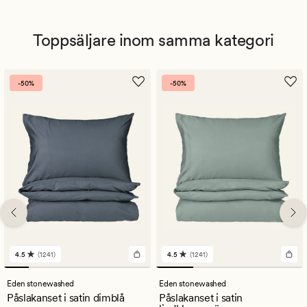
Toppsäljare inom samma kategori
-50%
-50%
4.5
(1241)
4.5
(1241)
1241
1241
omdömen
omdömen
med
med
Eden stonewashed
Eden stonewashed
ett
ett
Påslakanset i satin dimblå
Påslakanset i satin
genomsnittligt
genomsnittligt