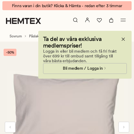
Eden
Animerad
Finns varan i din butik? Klicka & Hämta - redan efter 3 timmar
stonewashed
banner.
påslakanset
Klicka
i
på
satin
ESCAPE
Sovrum
Påslakanset
Satin påslakanset
Ta del av våra exklusiva
sand
för
medlemspriser!
att
Logga in eller bli medlem och få fri frakt
-50%
pausa.
över 699 kr till ombud samt tillgång till
våra bästa erbjudanden.
Bli medlem / Logga in