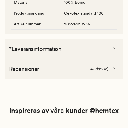
Material
:
100% Bomull
Produktmärkning
:
Oekotex standard 100
Artikelnummer
:
205217210236
*Leveransinformation
Recensioner
4.5
(
1241
)
Inspireras av våra kunder @hemtex