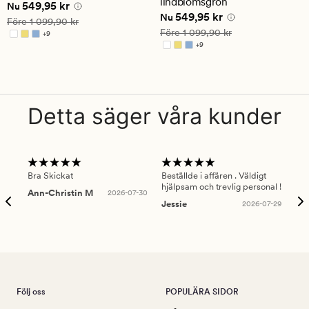
lindblomsgrön
Nuvarande pris
549,95 kr
549,95 kr
betyg
betyg
Nu
Nuvarande pris
549,95 kr
549,95 kr
på
på
Nu
Ordinarie pris
1 099,90 kr
Före
1 099,90 kr
4.5
4.5
Ordinarie pris
1 099,90 kr
Före
1 099,90 kr
+
9
Finns i fler färger
+
9
Finns i fler färger
Detta säger våra kunder
Bra Skickat
Beställde i affären . Väldigt
Smi
hjälpsam och trevlig personal !
lev
Ann-Christin M
2026-07-30
han
Jessie
2026-07-29
Lu
Följ oss
POPULÄRA SIDOR