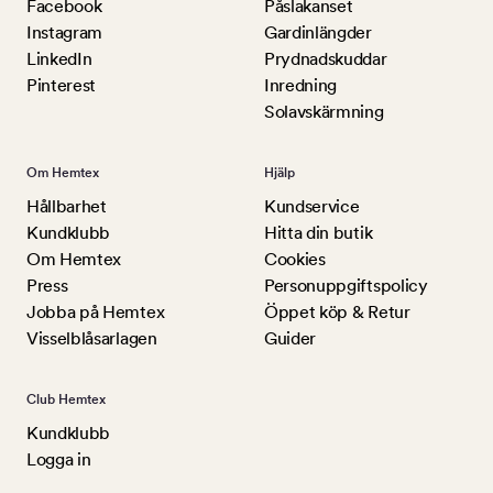
Facebook
Påslakanset
Instagram
Gardinlängder
LinkedIn
Prydnadskuddar
Pinterest
Inredning
Solavskärmning
Om Hemtex
Hjälp
Hållbarhet
Kundservice
Kundklubb
Hitta din butik
Om Hemtex
Cookies
Press
Personuppgiftspolicy
Jobba på Hemtex
Öppet köp & Retur
Visselblåsarlagen
Guider
Club Hemtex
Kundklubb
Logga in