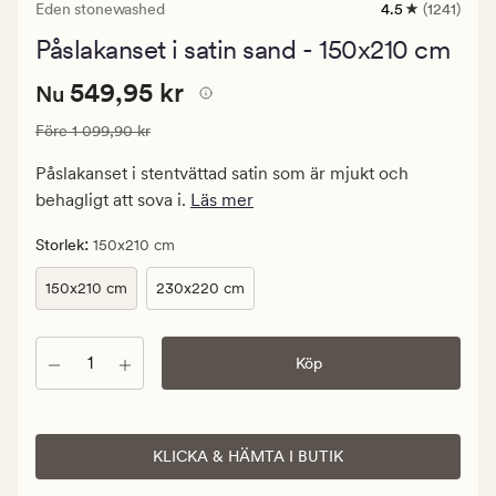
Eden stonewashed
4.5
(1241)
1241
omdömen
Påslakanset i satin sand - 150x210 cm
med
ett
Nuvarande
Nuvarande pris
549,95 kr
genomsnittligt
549,95 kr
Nu
betyg
pris
på
Ordinarie pris
1 099,90 kr
Före
1 099,90 kr
549,95
4.5
kr.
Påslakanset i stentvättad satin som är mjukt och
Ordinarie
behagligt att sova i.
Läs mer
pris
1
:
Storlek
150x210 cm
099,90
150x210 cm
230x220 cm
kr
Antal
Köp
KLICKA & HÄMTA I BUTIK