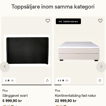
Toppsäljare inom samma kategori
Ink. bäddmadrass
5
(8)
4.5
(5)
8
5
omdömen
omdömen
med
med
Plus
Plus
ett
ett
Sänggavel svart
Kontinentalsäng fast natur
genomsnittligt
genomsnittligt
Pris
5 999,90 kr
Pris
22 999,90 kr
5 999,90 kr
22 999,90 kr
betyg
betyg
på
på