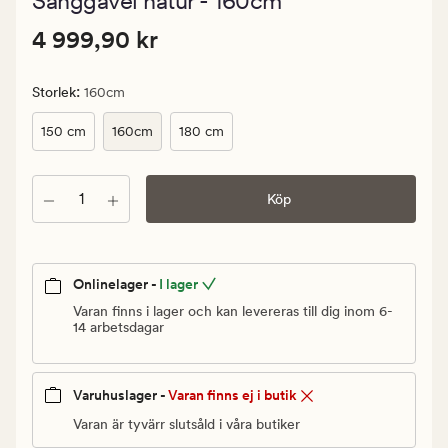
Sänggavel natur - 160cm
med
ett
Pris
Pris
4 999,90 kr
genomsnitt
4 999,90 kr
betyg
4
på
999,90
5
:
Storlek
160cm
kr.
Ordinarie
150 cm
160cm
180 cm
pris
4
Antal
Köp
999,90
kr
Onlinelager -
I lager
Varan finns i lager och kan levereras till dig inom 6-
14 arbetsdagar
Varuhuslager -
Varan finns ej i butik
Varan är tyvärr slutsåld i våra butiker