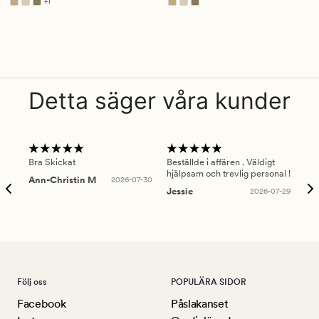
+
1
5
4.5
Finns i fler färger
Detta säger våra kunder
Bra Skickat
Beställde i affären . Väldigt
Smi
hjälpsam och trevlig personal !
lev
Ann-Christin M
2026-07-30
han
Jessie
2026-07-29
Lu
Följ oss
POPULÄRA SIDOR
Facebook
Påslakanset