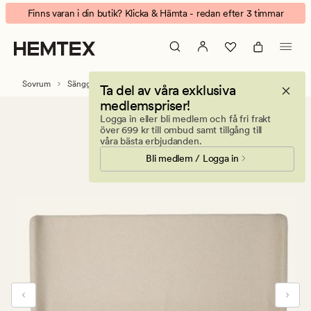
Plus
Animerad
Finns varan i din butik? Klicka & Hämta - redan efter 3 timmar
sänggavel
banner.
natur
Klicka
på
ESCAPE
Sovrum
Sänggavlar & sängbänkar
Ta del av våra exklusiva
för
medlemspriser!
att
Logga in eller bli medlem och få fri frakt
pausa.
över 699 kr till ombud samt tillgång till
våra bästa erbjudanden.
Bli medlem / Logga in