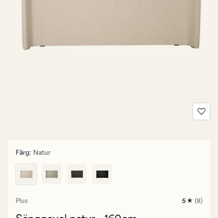
Färg
:
Natur
Plus
5
(8)
8
omdömen