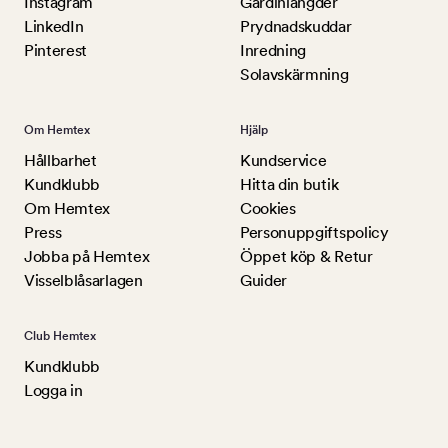
Instagram
Gardinlängder
LinkedIn
Prydnadskuddar
Pinterest
Inredning
Solavskärmning
Om Hemtex
Hjälp
Hållbarhet
Kundservice
Kundklubb
Hitta din butik
Om Hemtex
Cookies
Press
Personuppgiftspolicy
Jobba på Hemtex
Öppet köp & Retur
Visselblåsarlagen
Guider
Club Hemtex
Kundklubb
Logga in