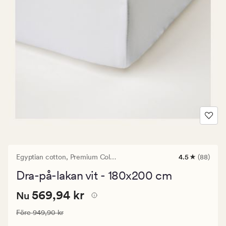
Egyptian cotton,
Premium Collection
4.5
(88)
88
omdömen
Dra-på-lakan vit - 180x200 cm
med
ett
Nuvarande
Nuvarande pris
569,94 kr
genomsnittli
569,94 kr
Nu
betyg
pris
på
Ordinarie pris
949,90 kr
Före
949,90 kr
569,94
4.5