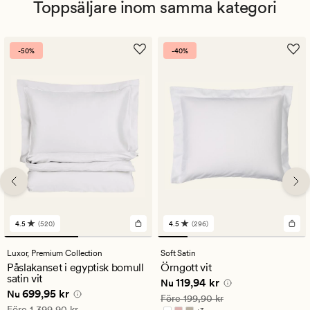
Toppsäljare inom samma kategori
-50%
-40%
4.5
(520)
4.5
(296)
520
296
omdömen
omdömen
med
med
Luxor,
Premium Collection
Soft Satin
ett
ett
Påslakanset i egyptisk bomull
Örngott vit
genomsnittligt
genomsnittligt
satin vit
Nuvarande pris
119,94 kr
119,94 kr
betyg
betyg
Nu
Nuvarande pris
699,95 kr
699,95 kr
på
på
Nu
Ordinarie pris
199,90 kr
Före
199,90 kr
4.5
4.5
Ordinarie pris
1 399,90 kr
Före
1 399,90 kr