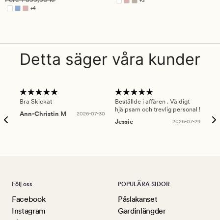
+
3
Finns i fler färger
+
4
Finns i fler färger
Detta säger våra kunder
Bra Skickat
Beställde i affären . Väldigt
Smi
hjälpsam och trevlig personal !
lev
Ann-Christin M
2026-07-30
han
Jessie
2026-07-29
Lu
Följ oss
POPULÄRA SIDOR
Facebook
Påslakanset
Instagram
Gardinlängder