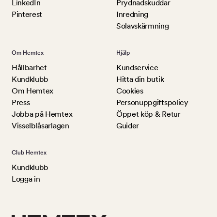
LinkedIn
Prydnadskuddar
Pinterest
Inredning
Solavskärmning
Om Hemtex
Hjälp
Hållbarhet
Kundservice
Kundklubb
Hitta din butik
Om Hemtex
Cookies
Press
Personuppgiftspolicy
Jobba på Hemtex
Öppet köp & Retur
Visselblåsarlagen
Guider
Club Hemtex
Kundklubb
Logga in