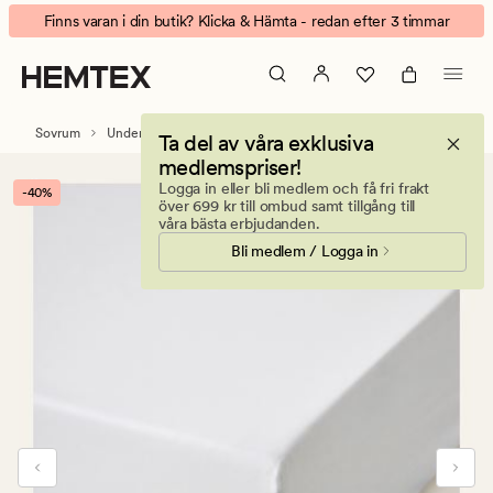
Egyptian
Animerad
Finns varan i din butik? Klicka & Hämta - redan efter 3 timmar
cotton
banner.
dra-
Klicka
på-
på
lakan
ESCAPE
Sovrum
Underlakan
Dra på lakan
Ta del av våra exklusiva
vit
för
medlemspriser!
att
Logga in eller bli medlem och få fri frakt
-40%
pausa.
över 699 kr till ombud samt tillgång till
våra bästa erbjudanden.
Bli medlem / Logga in