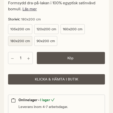
kr.
Formsydd dra-på-lakan i 100% egyptisk satinvävd
Ordinarie
bomull.
Läs mer
pris
949,90
:
Storlek
180x200 cm
kr
105x200 cm
120x200 cm
160x200 cm
180x200 cm
90x200 cm
Antal
Köp
KLICKA & HÄMTA I BUTIK
Onlinelager -
I lager
Leverans inom 4-7 arbetsdagar.