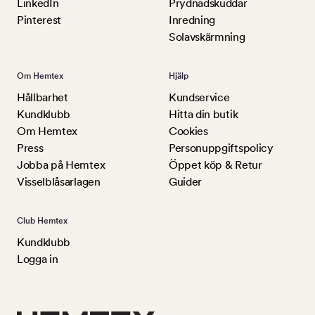
LinkedIn
Prydnadskuddar
Pinterest
Inredning
Solavskärmning
Om Hemtex
Hjälp
Hållbarhet
Kundservice
Kundklubb
Hitta din butik
Om Hemtex
Cookies
Press
Personuppgiftspolicy
Jobba på Hemtex
Öppet köp & Retur
Visselblåsarlagen
Guider
Club Hemtex
Kundklubb
Logga in