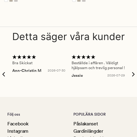
Detta säger våra kunder
Bra Skickat
Beställde i affären . Väldigt
Smi
hjälpsam och trevlig personal !
lev
Ann-Christin M
2026-07-30
han
Jessie
2026-07-29
Lu
Följ oss
POPULÄRA SIDOR
Facebook
Påslakanset
Instagram
Gardinlängder