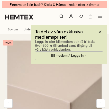
Soft
Animerad
Finns varan i din butik? Klicka & Hämta - redan efter 3 timmar
Satin
banner.
dra-
Klicka
på-
på
lakan
ESCAPE
Sovrum
Underlakan
Dra på lakan
Ta del av våra exklusiva
sand
för
medlemspriser!
att
Logga in eller bli medlem och få fri frakt
-40%
pausa.
över 699 kr till ombud samt tillgång till
våra bästa erbjudanden.
Bli medlem / Logga in