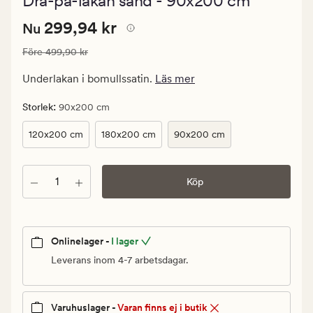
Dra-på-lakan sand - 90x200 cm
med
ett
Nuvarande
Nuvarande pris
299,94 kr
genomsnittli
299,94 kr
Nu
betyg
pris
på
Ordinarie pris
499,90 kr
Före
499,90 kr
299,94
4.5
kr.
Underlakan i bomullssatin.
Läs mer
Ordinarie
pris
:
Storlek
90x200 cm
499,90
120x200 cm
180x200 cm
90x200 cm
kr
Antal
Köp
Onlinelager -
I lager
Leverans inom 4-7 arbetsdagar.
Varuhuslager -
Varan finns ej i butik