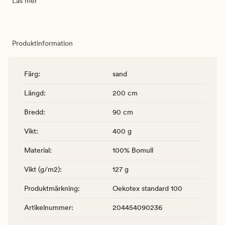
Läs mer
Produktinformation
Färg
:
sand
Längd
:
200 cm
Bredd
:
90 cm
Vikt
:
400 g
Material
:
100% Bomull
Vikt (g/m2)
:
127 g
Produktmärkning
:
Oekotex standard 100
Artikelnummer
:
204454090236