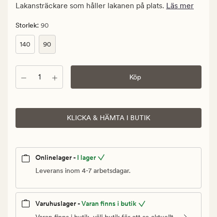
kr.
Lakansträckare som håller lakanen på plats.
Läs mer
Ordinarie
pris
:
Storlek
90
149,90
140
90
kr
Antal
Köp
KLICKA & HÄMTA I BUTIK
Onlinelager -
I lager
Leverans inom 4-7 arbetsdagar.
Varuhuslager -
Varan finns i butik
Varan finns i butik, välj butik för att se aktuellt