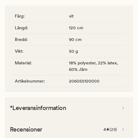
Färg
:
vit
Längd
:
120 cm
Bredd
:
90 cm
Vikt
:
50 g
Material
:
18% polyester, 22% latex,
60% Järn
Artikelnummer
:
206055120000
*Leveransinformation
Recensioner
4
(
29
)