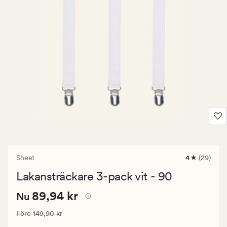
Sheet
4
(29)
29
omdömen
Lakansträckare 3-pack vit - 90
med
ett
Nuvarande
Nuvarande pris
89,94 kr
genomsnittl
89,94 kr
Nu
betyg
pris
på
Ordinarie pris
149,90 kr
Före
149,90 kr
89,94
4