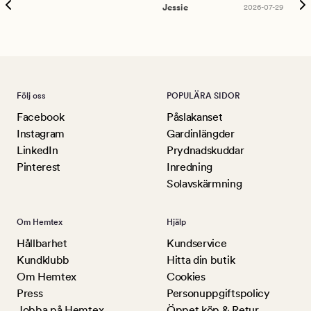
han
Jessie
2026-07-29
Lu
Följ oss
POPULÄRA SIDOR
Facebook
Påslakanset
Instagram
Gardinlängder
LinkedIn
Prydnadskuddar
Pinterest
Inredning
Solavskärmning
Om Hemtex
Hjälp
Hållbarhet
Kundservice
Kundklubb
Hitta din butik
Om Hemtex
Cookies
Press
Personuppgiftspolicy
Jobba på Hemtex
Öppet köp & Retur