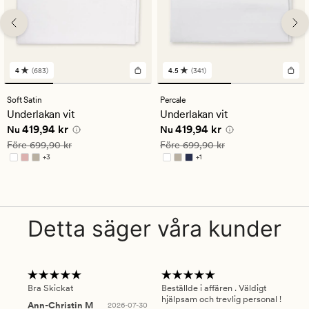
4
(683)
4.5
(341)
683
341
omdömen
omdömen
med
med
Soft Satin
Percale
ett
ett
Underlakan vit
Underlakan vit
genomsnittligt
genomsnittligt
Nuvarande pris
419,94 kr
Nuvarande pris
419,94 kr
419,94 kr
419,94 kr
betyg
betyg
Nu
Nu
på
på
Ordinarie pris
699,90 kr
Ordinarie pris
699,90 kr
Före
699,90 kr
Före
699,90 kr
4
4.5
+
3
+
1
Finns i fler färger
Finns i fler färger
Detta säger våra kunder
Bra Skickat
Beställde i affären . Väldigt
Smi
hjälpsam och trevlig personal !
lev
Ann-Christin M
2026-07-30