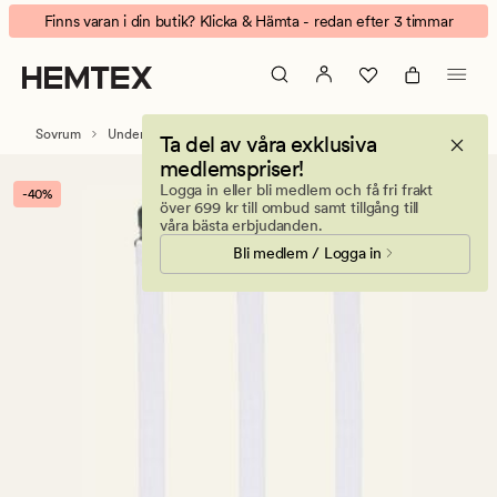
Sheet
Animerad
Finns varan i din butik? Klicka & Hämta - redan efter 3 timmar
lakansträckare
banner.
3-
Klicka
pack
på
vit
ESCAPE
Sovrum
Underlakan
Ta del av våra exklusiva
för
medlemspriser!
att
Logga in eller bli medlem och få fri frakt
-40%
pausa.
över 699 kr till ombud samt tillgång till
våra bästa erbjudanden.
Bli medlem / Logga in