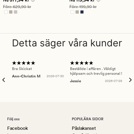
på
på
Ordinarie pris
629,90 kr
Ordinarie pris
199,90 kr
Före
629,90 kr
Före
199,90 kr
4.5
4.5
Detta säger våra kunder
Bra Skickat
Beställde i affären . Väldigt
Smi
hjälpsam och trevlig personal !
lev
Ann-Christin M
2026-07-30
han
Jessie
2026-07-29
Lu
Följ oss
POPULÄRA SIDOR
Facebook
Påslakanset