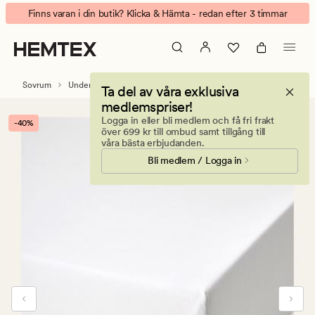
Percale
Animerad
Finns varan i din butik? Klicka & Hämta - redan efter 3 timmar
dra-
banner.
på-
Klicka
lakan
på
vit
ESCAPE
Sovrum
Underlakan
Underlakan i percale
Ta del av våra exklusiva
för
medlemspriser!
att
Logga in eller bli medlem och få fri frakt
-40%
pausa.
över 699 kr till ombud samt tillgång till
våra bästa erbjudanden.
Bli medlem / Logga in