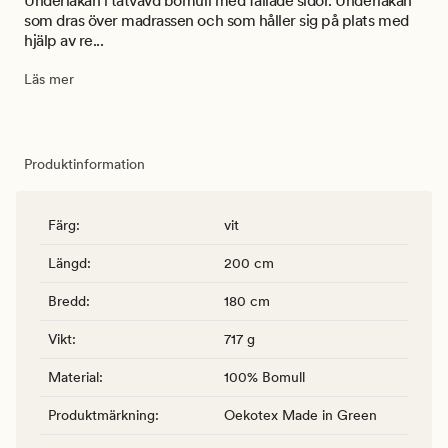
Underlakan i tätvävd bomull med fållade sidor. Underlakan
som dras över madrassen och som håller sig på plats med
hjälp av re...
Läs mer
Produktinformation
Färg
:
vit
Längd
:
200 cm
Bredd
:
180 cm
Vikt
:
717 g
Material
:
100% Bomull
Produktmärkning
:
Oekotex Made in Green