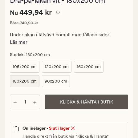
Dra-på-lakan vit - 180x200 cm
med
ett
Nuvarande
Nuvarande pris
449,94 kr
genomsnittlig
449,94 kr
Nu
betyg
pris
på
Ordinarie pris
749,90 kr
Före
749,90 kr
449,94
4.5
kr.
Underlakan i tätvävd bomull med fållade sidor.
Ordinarie
Läs mer
pris
749,90
:
Storlek
180x200 cm
kr
105x200 cm
120x200 cm
160x200 cm
180x200 cm
90x200 cm
Antal
KLICKA & HÄMTA I BUTIK
Onlinelager -
Slut i lager
Handla direkt från butik via "Klicka & Hämta"