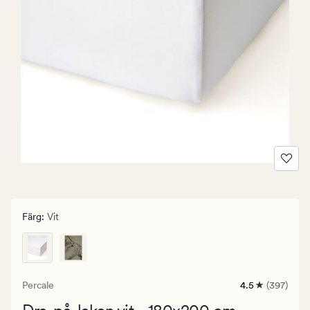
Färg
:
Vit
Percale
4.5
(397)
397
omdömen