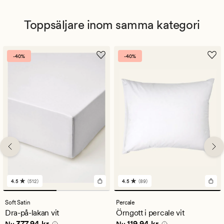
Toppsäljare inom samma kategori
-40%
-40%
4.5
(512)
4.5
(89)
512
89
omdömen
omdömen
med
med
Soft Satin
Percale
ett
ett
Dra-på-lakan vit
Örngott i percale vit
genomsnittligt
genomsnittligt
Nuvarande pris
377,94 kr
Nuvarande pris
119,94 kr
377,94 kr
119,94 kr
betyg
betyg
Nu
Nu