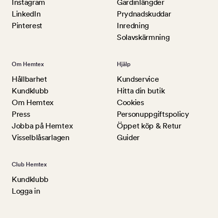
Instagram
Gardinlängder
LinkedIn
Prydnadskuddar
Pinterest
Inredning
Solavskärmning
Om Hemtex
Hjälp
Hållbarhet
Kundservice
Kundklubb
Hitta din butik
Om Hemtex
Cookies
Press
Personuppgiftspolicy
Jobba på Hemtex
Öppet köp & Retur
Visselblåsarlagen
Guider
Club Hemtex
Kundklubb
Logga in