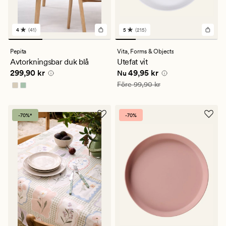
4
(41)
5
(215)
41
215
omdömen
omdömen
med
med
Pepita
Vita,
Forms & Objects
ett
ett
Avtorkningsbar duk blå
Utefat vit
genomsnittligt
genomsnittligt
Pris
299,90 kr
Nuvarande pris
49,95 kr
299,90 kr
49,95 kr
betyg
betyg
Nu
på
på
Ordinarie pris
99,90 kr
Före
99,90 kr
4
5
-70%*
-70%