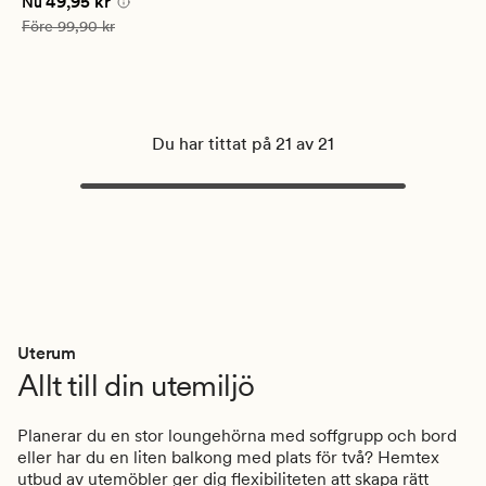
Nuvarande pris
49,95 kr
49,95 kr
betyg
Nu
på
Ordinarie pris
99,90 kr
Före
99,90 kr
5
Du har tittat på 21 av 21
Uterum
Allt till din utemiljö
Planerar du en stor loungehörna med soffgrupp och bord
eller har du en liten balkong med plats för två? Hemtex
utbud av utemöbler ger dig flexibiliteten att skapa rätt