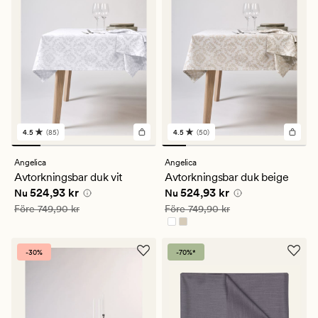
4.5
(85)
4.5
(50)
85
50
omdömen
omdömen
med
med
Angelica
Angelica
ett
ett
Avtorkningsbar duk vit
Avtorkningsbar duk beige
genomsnittligt
genomsnittligt
Nuvarande pris
524,93 kr
Nuvarande pris
524,93 kr
524,93 kr
524,93 kr
betyg
betyg
Nu
Nu
på
på
Ordinarie pris
749,90 kr
Ordinarie pris
749,90 kr
Före
749,90 kr
Före
749,90 kr
4.5
4.5
-30%
-70%*