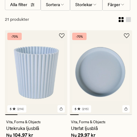
Alla filter
Sortera
Storlekar
Färger
21 produkter
-70%
-70%
5
(214)
5
(215)
214
215
omdömen
omdömen
med
med
Vita,
Forms & Objects
Vita,
Forms & Objects
ett
ett
Utekruka ljusblå
Utefat ljusblå
genomsnittligt
genomsnittligt
Nuvarande pris
104,97 kr
Nuvarande pris
29,97 kr
104,97 kr
29,97 kr
betyg
betyg
Nu
Nu