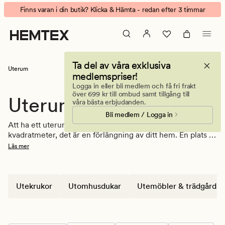
Krukor,
Animerad
Finns varan i din butik? Klicka & Hämta - redan efter 3 timmar
Utemöbler,
banner.
Sittkuddar
Klicka
-
på
Inred
ESCAPE
Ta del av våra exklusiva
Uterummet
för
Uterum
medlemspriser!
att
Logga in eller bli medlem och få fri frakt
pausa.
över 699 kr till ombud samt tillgång till
Uterum
våra bästa erbjudanden.
Bli medlem / Logga in
Att ha ett uterum är mer än bara några extra 
kvadratmeter, det är en förlängning av ditt hem. En plats 
där inne möter ute och där vardagarna får ett lite 
Läs mer
långsammare tempo. Hos Hemtex hittar du allt du 
behöver för att göra uterummet till en plats att njuta av, 
oavsett om det är sommarens varma dagar, vårens milt 
spirande grönska eller höstens gyllene kvällar. Välj bland 
Utekrukor
Utomhusdukar
Utemöbler & trädgårds
utemöbler
, 
trädgårdsdynor
, mattor, 
parasoller
, utekrukor 
och textilier som tillsammans skapar ett ombonat, stilfullt 
och funktionellt uterum.