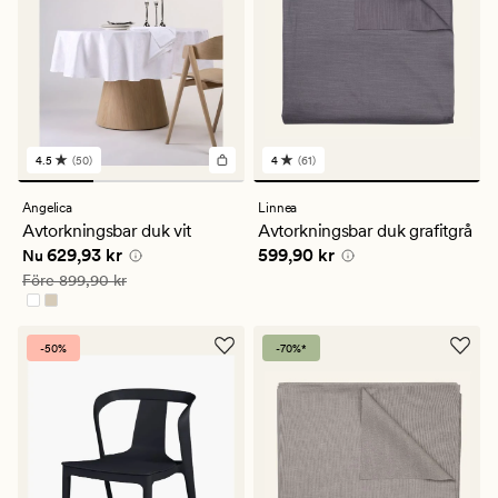
4.5
(50)
4
(61)
50
61
omdömen
omdömen
med
med
Angelica
Linnea
ett
ett
Avtorkningsbar duk vit
Avtorkningsbar duk grafitgrå
genomsnittligt
genomsnittligt
Nuvarande pris
629,93 kr
Pris
599,90 kr
629,93 kr
599,90 kr
betyg
betyg
Nu
på
på
Ordinarie pris
899,90 kr
Före
899,90 kr
4.5
4
-50%
-70%*