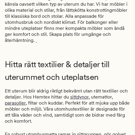
känsla oavsett vilken typ av uterum du har. Vi har möbler i
olika material och stilar, från lättskötta konstrottingmöbler
till klassiska bord och stolar. Alla anpassade för
utomhusbruk och nordiskt klimat.
För balkonger eller
mindre uteplatser finns mer kompakta möbler som ändå
ger komfort och stil. Skapa plats för umgänge och
återhämtning.
Hitta rätt textilier & detaljer till
uterummet och uteplatsen
Ett uterum blir aldrig riktigt bekvämt utan rätt textilier och
detaljer. Hos Hemtex hittar du
sittdynor
, utemattor,
parasoller
, filtar och kuddar. Perfekt för att mjuka upp både
möbler och miljö. Våra utomhustextilier är designade för
att tåla väder och vind, samtidigt som de bidrar med färg
och komfort.
En robust utomhusmatta ramar in sittgruppen, gör golvet