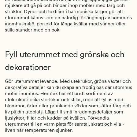
mjukare att gå på och binder ihop möbler med färg och
struktur. Dynor och textilier i harmoniska färger gör att
uterummet känns som en naturlig förlängning av hemmets
inomhusmiljö, perfekt för långa kvällar med vänner eller
stilla stunder med en bok.
Fyll uterummet med grönska och
dekorationer
Gör uterummet levande. Med utekrukor, gröna växter och
dekorativa detaljer kan du skapa en frodig oas där utomhus
möter inomhus. Hemtex har ett brett sortiment av
utekrukor i olika storlekar och stilar, redo att fyllas med
blommor, örter eller prunkande växter som sätter färg och
liv på din uteplats.
Lägg till små inredningsdetaljer som
ljuslyktor, filtar och kuddar på kvällen. Förvandla
uterummet till en varm plats för samtal, skratt och vila -
även när temperaturen sjunker.