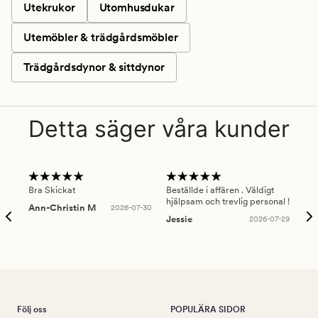
Utekrukor
Utomhusdukar
Utemöbler & trädgårdsmöbler
Trädgårdsdynor & sittdynor
Detta säger våra kunder
Bra Skickat
Beställde i affären . Väldigt
Smi
hjälpsam och trevlig personal !
lev
Ann-Christin M
2026-07-30
han
Jessie
2026-07-29
Lu
Följ oss
POPULÄRA SIDOR