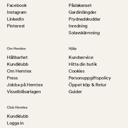
Facebook
Påslakanset
Instagram
Gardinlängder
LinkedIn
Prydnadskuddar
Pinterest
Inredning
Solavskärmning
Om Hemtex
Hjälp
Hållbarhet
Kundservice
Kundklubb
Hitta din butik
Om Hemtex
Cookies
Press
Personuppgiftspolicy
Jobba på Hemtex
Öppet köp & Retur
Visselblåsarlagen
Guider
Club Hemtex
Kundklubb
Logga in