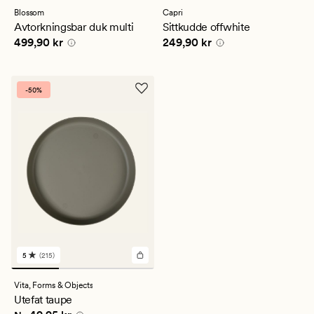
med
med
Blossom
Capri
ett
ett
Avtorkningsbar duk multi
Sittkudde offwhite
genomsnittligt
genomsnittligt
Pris
499,90 kr
Pris
249,90 kr
499,90 kr
249,90 kr
betyg
betyg
på
på
4
4.5
-50%
5
(215)
215
omdömen
med
Vita,
Forms & Objects
ett
Utefat taupe
genomsnittligt