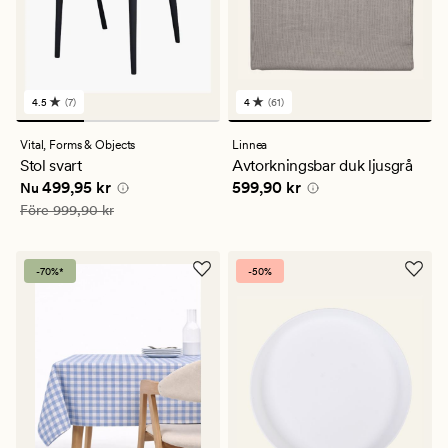
4.5
(7)
4
(61)
7
61
omdömen
omdömen
med
med
Vital,
Forms & Objects
Linnea
ett
ett
Stol svart
Avtorkningsbar duk ljusgrå
genomsnittligt
genomsnittligt
Nuvarande pris
499,95 kr
Pris
599,90 kr
499,95 kr
599,90 kr
betyg
betyg
Nu
på
på
Ordinarie pris
999,90 kr
Före
999,90 kr
4.5
4
-70%*
-50%