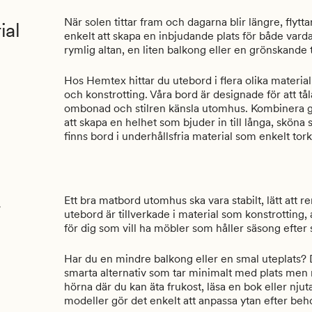
När solen tittar fram och dagarna blir längre, flyt
ial
enkelt att skapa en inbjudande plats för både var
rymlig altan, en liten balkong eller en grönskande t
Hos Hemtex hittar du utebord i flera olika material o
och konstrotting. Våra bord är designade för att tål
ombonad och stilren känsla utomhus. Kombinera gä
att skapa en helhet som bjuder in till långa, sköna st
finns bord i underhållsfria material som enkelt tor
Ett bra matbord utomhus ska vara stabilt, lätt at
utebord är tillverkade i material som konstrotting,
för dig som vill ha möbler som håller säsong efter
Har du en mindre balkong eller en smal uteplats? D
smarta alternativ som tar minimalt med plats men
hörna där du kan äta frukost, läsa en bok eller nju
modeller gör det enkelt att anpassa ytan efter behov,