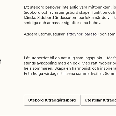
Ett utebord behöver inte alltid vara mittpunkten, 
Sidobord och avlastningsbord skapar funktion och
känsla. Sidobord är dessutom perfekta när du vill k
smidiga och anpassar sig efter dina behov.
Addera utomhusdukar,
sittdynor
,
parasoll
och somri
Låt utebordet bli en naturlig samlingspunkt – för 
t
stunds avkoppling med en bok. Med rätt möbler och 
hela sommaren.
Skapa en harmonisk och inspireran
Från tidiga vårdagar till sena sommarkvällar. Somm
Utebord & trädgårdsbord
Utestolar & träd