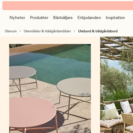
Utebord
Animerad
-
banner.
matbord
Nyheter
Produkter
Bästsäljare
Erbjudanden
Inspiration
Klicka
&
på
loungebord
Uterum
Utemöbler & trädgårdsmöbler
Utebord & trädgårdsbord
ESCAPE
för
att
pausa.