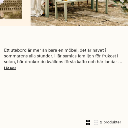
Ett utebord är mer än bara en möbel, det är navet i 
sommarens alla stunder. Här samlas familjen för frukost i 
solen, här dricker du kvällens första kaffe och här landar 
grilldoften när vännerna kommer på middag. Med utebord 
Läs mer
från Hemtex kan du skapa en uteplats där varje måltid, paus 
och pratstund känns både enkel och inbjudande. Välj mellan 
praktiska småbord för balkongen, robusta matbord för 
altanen och stilrena sidobord som förhöjer hela inredningen.
2 produkter