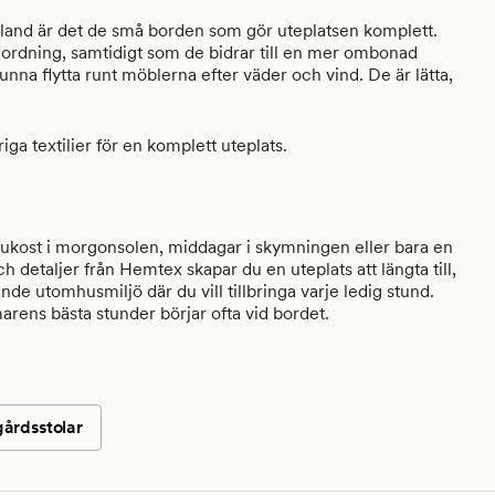
ibland är det de små borden som gör uteplatsen komplett.
 ordning, samtidigt som de bidrar till en mer ombonad
unna flytta runt möblerna efter väder och vind. De är lätta,
ga textilier för en komplett uteplats.
frukost i morgonsolen, middagar i skymningen eller bara en
detaljer från Hemtex skapar du en uteplats att längta till,
de utomhusmiljö där du vill tillbringa varje ledig stund.
arens bästa stunder börjar ofta vid bordet.
gårdsstolar