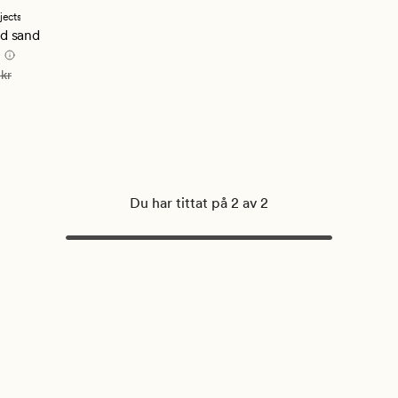
jects
ligt
d sand
ris
749,95 kr
1 499,90 kr
 kr
Du har tittat på 2 av 2