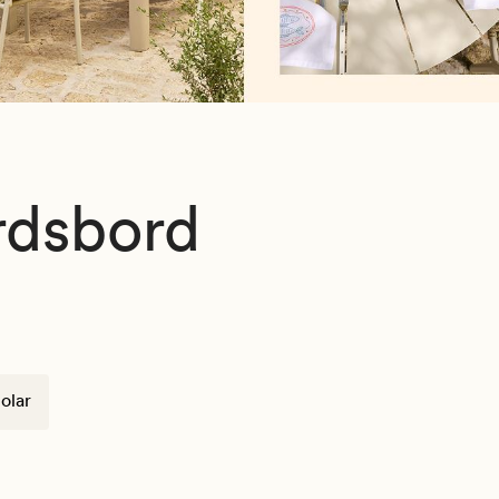
rdsbord
olar