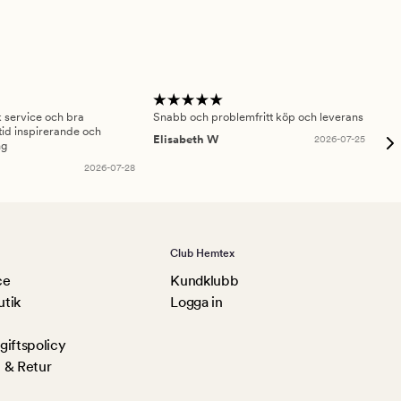
sk service och bra
Snabb och problemfritt köp och leverans
Had
id inspirerande och
fru
Elisabeth W
2026-07-25
ng
Am
2026-07-28
Club Hemtex
ce
Kundklubb
utik
Logga in
iftspolicy
 & Retur