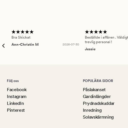
Bra Skickat
Beställde i affären . Väldi
trevlig personal !
Ann-Christin M
2026-07-30
Jessie
Följ oss
POPULÄRA SIDOR
Facebook
Påslakanset
Instagram
Gardinlängder
LinkedIn
Prydnadskuddar
Pinterest
Inredning
Solavskärmning