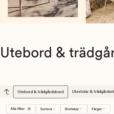
Utebord & trädgå
Utestolar & trädgårdsst
Utebord & trädgårdsbord
Välj
Storlekar
Färger
Alla filter
Sortera
Storlekar
Färger
sorteringsordning