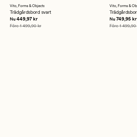
med
med
ett
ett
Vito,
Forms & Objects
Vito,
Forms & Ob
genomsnittligt
genomsnitt
Trädgårdsbord svart
Trädgårdsbor
betyg
betyg
Nuvarande pris
449,97 kr
Nuvarande p
449,97 kr
749,95 kr
Nu
Nu
på
på
4.5
4.5
Ordinarie pris
1 499,90 kr
Ordinarie pris
Före
1 499,90 kr
Före
1 499,90