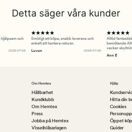
Detta säger våra kunder
gt hjälpsam och
Smidigt att köpa, snabb leverans och
Alltid fantasti
enkelt att hantera returer.
bemötande Allt
vacker skyltni
2026-07-29
Luvan
2026-07-29
Ann E
Om Hemtex
Hjälp
Hållbarhet
Kundservi
Kundklubb
Hitta din b
Om Hemtex
Cookies
Press
Personuppg
Jobba på Hemtex
Öppet köp
Visselblåsarlagen
Guider