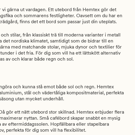
tar vi gärna ut vardagen. Ett utebord från Hemtex gör det
dagsfika och sommarens festligheter. Oavsett om du har en
rädgård, finns det ett bord som passar just din uteplats.
ch stilar, från klassiskt trä till moderna varianter i metall
a det nordiska klimatet, samtidigt som de bidrar till en
rna med matchande stolar, mjuka dynor och textilier för
under i det fria. För dig som vill ha ett lättskött alternativ
kas av och klarar både regn och sol.
t rengöra och kunna stå emot både sol och regn. Hemtex
 aluminium, stål och vädertåliga kompositmaterial, perfekta
 säsong utan mycket underhåll.
å gör ett nätt utebord stor skillnad. Hemtex erbjuder flera
 maximerar nyttan. Små cafébord skapar snabbt en mysig
ta av eftermiddagssolen. Hopfällbara eller stapelbara
 perfekta för dig som vill ha flexibilitet.