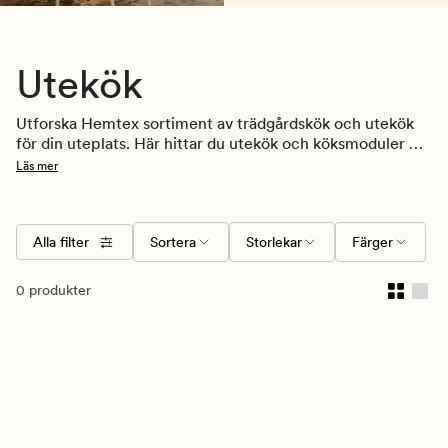
Utekök
Utforska Hemtex sortiment av trädgårdskök och utekök 
för din uteplats. Här hittar du utekök och köksmoduler 
som gör det enklare att laga mat och umgås utomhus, 
Läs mer
oavsett om det är sommarmiddagen, grillkvällen eller en 
hel helg med vänner och familj. Utemiljön blir både 
praktisk och trivsam med rätt kombination av utekök och 
Alla filter
Sortera
Storlekar
Färger
utemöbler för matplatsen.
0 produkter