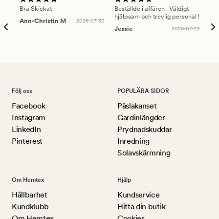
Bra Skickat
Beställde i affären . Väldigt
Smi
hjälpsam och trevlig personal !
lev
Ann-Christin M
2026-07-30
han
Jessie
2026-07-29
Lu
Följ oss
POPULÄRA SIDOR
Facebook
Påslakanset
Instagram
Gardinlängder
LinkedIn
Prydnadskuddar
Pinterest
Inredning
Solavskärmning
Om Hemtex
Hjälp
Hållbarhet
Kundservice
Kundklubb
Hitta din butik
Om Hemtex
Cookies