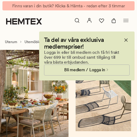
Trädgårdskök
Animerad
Finns varan i din butik? Klicka & Hämta - redan efter 3 timmar
och
banner.
utekök
Klicka
för
på
uteplatsen
ESCAPE
Ta del av våra exklusiva
för
Uterum
Utemöbler & trädgårdsmöbler
Utekök
medlemspriser!
att
Logga in eller bli medlem och få fri frakt
pausa.
över 699 kr till ombud samt tillgång till
våra bästa erbjudanden.
Bli medlem / Logga in