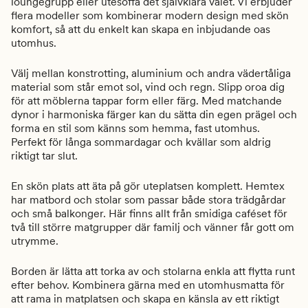
loungegrupp eller utesoffa det självklara valet. Vi erbjuder
flera modeller som kombinerar modern design med skön
komfort, så att du enkelt kan skapa en inbjudande oas
utomhus.
Välj mellan konstrotting, aluminium och andra vädertåliga
material som står emot sol, vind och regn. Slipp oroa dig
för att möblerna tappar form eller färg. Med matchande
dynor i harmoniska färger kan du sätta din egen prägel och
forma en stil som känns som hemma, fast utomhus.
Perfekt för långa sommardagar och kvällar som aldrig
riktigt tar slut.
En skön plats att äta på gör uteplatsen komplett. Hemtex
har matbord och stolar som passar både stora trädgårdar
och små balkonger. Här finns allt från smidiga caféset för
två till större matgrupper där familj och vänner får gott om
utrymme.
Borden är lätta att torka av och stolarna enkla att flytta runt
efter behov. Kombinera gärna med en utomhusmatta för
att rama in matplatsen och skapa en känsla av ett riktigt