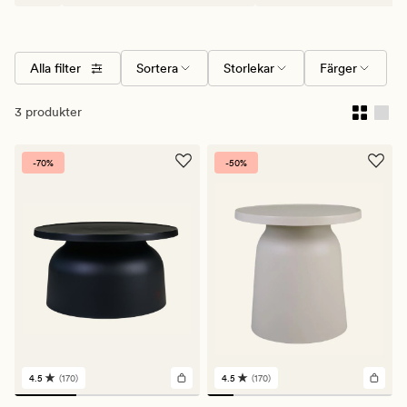
Alla filter
Sortera
Storlekar
Färger
3 produkter
-70%
-50%
4.5
(170)
4.5
(170)
170
170
omdömen
omdömen