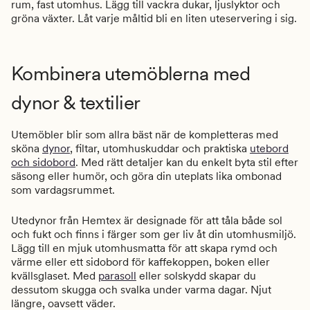
rum, fast utomhus. Lägg till vackra dukar, ljuslyktor och
gröna växter. Låt varje måltid bli en liten uteservering i sig.
Kombinera utemöblerna med
dynor & textilier
Utemöbler blir som allra bäst när de kompletteras med
sköna
dynor
, filtar, utomhuskuddar och praktiska
utebord
och sidobord
. Med rätt detaljer kan du enkelt byta stil efter
säsong eller humör, och göra din uteplats lika ombonad
som vardagsrummet.
Utedynor från Hemtex är designade för att tåla både sol
och fukt och finns i färger som ger liv åt din utomhusmiljö.
Lägg till en mjuk utomhusmatta för att skapa rymd och
värme eller ett sidobord för kaffekoppen, boken eller
kvällsglaset. Med
parasoll
eller solskydd skapar du
dessutom skugga och svalka under varma dagar. Njut
längre, oavsett väder.