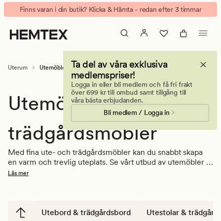
Utemöbler
Animerad
Finns varan i din butik? Klicka & Hämta - redan efter 3 timmar
-
banner.
Stolar,
Klicka
Bord
på
&
ESCAPE
Ta del av våra exklusiva
Loungestol
för
Uterum
Utemöbler & trädgårdsmöbler
medlemspriser!
i
att
Logga in eller bli medlem och få fri frakt
rotting
pausa.
över 699 kr till ombud samt tillgång till
Utemöbler &
våra bästa erbjudanden.
Bli medlem / Logga in
trädgårdsmöbler
Med fina ute- och trädgårdsmöbler kan du snabbt skapa 
en varm och trevlig uteplats. Se vårt utbud av utemöbler i 
plast och rotting för altanen, balkongen eller trädgården. 
Läs mer
Hitta din favorit bland våra utestolar, 
utebord
 och 
loungemöbler. 
Utebord & trädgårdsbord
Utestolar & trädgårds