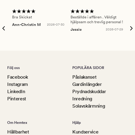
Bra Skickat
Beställde i affären . Väldigt
Smi
hjälpsam och trevlig personal !
lev
Ann-Christin M
2026-07-30
han
Jessie
2026-07-29
Lu
Följ oss
POPULÄRA SIDOR
Facebook
Påslakanset
Instagram
Gardinlängder
LinkedIn
Prydnadskuddar
Pinterest
Inredning
Solavskärmning
Om Hemtex
Hjälp
Hållbarhet
Kundservice