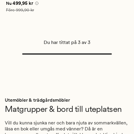
Nuvarande pris
499,95 kr
499,95 kr
betyg
Nu
på
Ordinarie pris
999,90 kr
Före
999,90 kr
5
Du har tittat på 3 av 3
Utemöbler & trädgårdsmöbler
Matgrupper & bord till uteplatsen
Vill du kunna sjunka ner och bara njuta av sommarkvällen,
läsa en bok eller umgås med vänner? Då är en