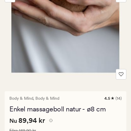
Body & Mind,
Body & Mind
4.5
(14)
14
omdömen
Enkel massageboll natur - ø8 cm
med
ett
Nuvarande
Nuvarande pris
89,94 kr
genomsnittli
89,94 kr
Nu
betyg
pris
på
Ordinarie pris
149,90 kr
Före
149,90 kr