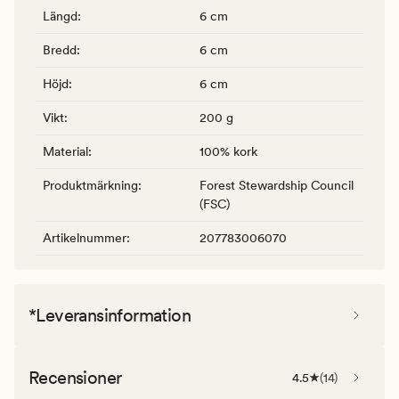
Längd
:
6 cm
Bredd
:
6 cm
Höjd
:
6 cm
Vikt
:
200 g
Material
:
100% kork
Produktmärkning
:
Forest Stewardship Council
(FSC)
Artikelnummer
:
207783006070
*Leveransinformation
Recensioner
4.5
(
14
)