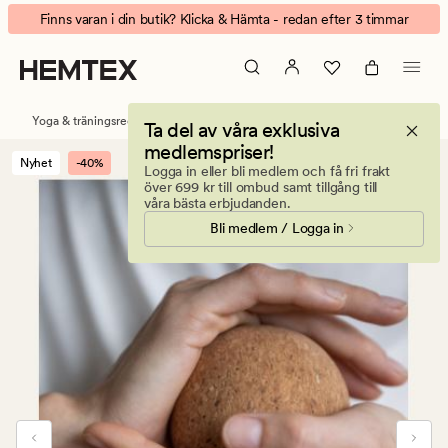
Body
Animerad
Finns varan i din butik? Klicka & Hämta - redan efter 3 timmar
&
banner.
Mind
Klicka
enkel
på
massageboll
ESCAPE
Yoga & träningsredskap
Ta del av våra exklusiva
natur
för
medlemspriser!
att
Nyhet
-40%
Logga in eller bli medlem och få fri frakt
pausa.
över 699 kr till ombud samt tillgång till
våra bästa erbjudanden.
Bli medlem / Logga in