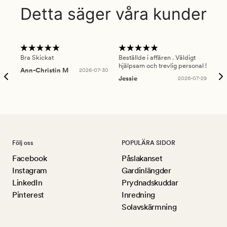
Detta säger våra kunder
Bra Skickat
Beställde i affären . Väldigt
Smi
hjälpsam och trevlig personal !
lev
Ann-Christin M
2026-07-30
han
Jessie
2026-07-29
Lu
Följ oss
POPULÄRA SIDOR
Facebook
Påslakanset
Instagram
Gardinlängder
LinkedIn
Prydnadskuddar
Pinterest
Inredning
Solavskärmning