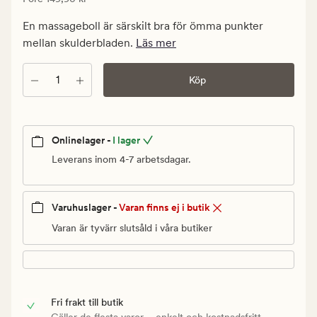
89,94
4.5
kr.
En massageboll är särskilt bra för ömma punkter
Ordinarie
mellan skulderbladen.
Läs mer
pris
149,90
Antal
Köp
kr
Onlinelager -
I lager
Leverans inom 4-7 arbetsdagar.
Varuhuslager -
Varan finns ej i butik
Varan är tyvärr slutsåld i våra butiker
Fri frakt till butik
Gäller de flesta varor – enkelt och kostnadsfritt