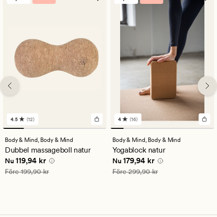
4.5
(12)
4
(16)
12
16
omdömen
omdömen
med
med
Body & Mind,
Body & Mind
Body & Mind,
Body & Mind
ett
ett
Dubbel massageboll natur
Yogablock natur
genomsnittligt
genomsnittligt
Nuvarande pris
119,94 kr
Nuvarande pris
179,94 kr
119,94 kr
179,94 kr
betyg
betyg
Nu
Nu
på
på
Ordinarie pris
199,90 kr
Ordinarie pris
299,90 kr
Före
199,90 kr
Före
299,90 kr
4.5
4