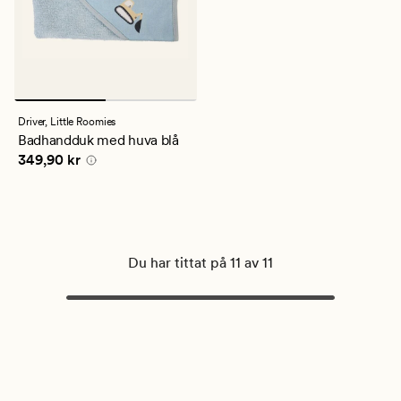
Driver,
Little Roomies
Badhandduk med huva blå
Pris
349,90 kr
349,90 kr
Du har tittat på 11 av 11