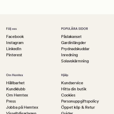
Lu
Följ oss
POPULÄRA SIDOR
Facebook
Påslakanset
Instagram
Gardinlängder
LinkedIn
Prydnadskuddar
Pinterest
Inredning
Solavskärmning
Om Hemtex
Hjälp
Hållbarhet
Kundservice
Kundklubb
Hitta din butik
Om Hemtex
Cookies
Press
Personuppgiftspolicy
Jobba på Hemtex
Öppet köp & Retur
Visselblåsarlagen
Guider