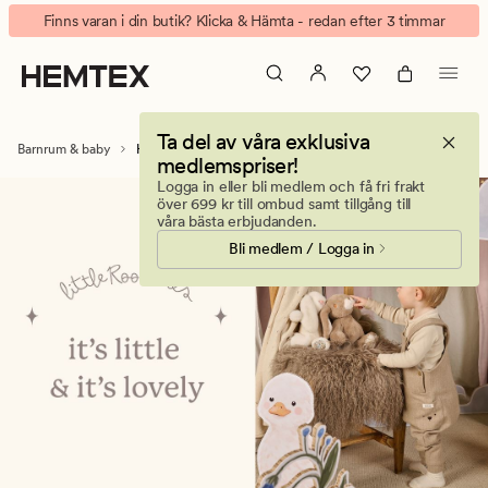
Handdukar
Animerad
Finns varan i din butik? Klicka & Hämta - redan efter 3 timmar
till
banner.
Barn
Klicka
&
på
Baby
ESCAPE
Ta del av våra exklusiva
för
Barnrum & baby
Handdukar barn
medlemspriser!
att
Logga in eller bli medlem och få fri frakt
pausa.
över 699 kr till ombud samt tillgång till
våra bästa erbjudanden.
Bli medlem / Logga in