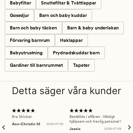
Babyfiltar
Snuttefiltar & Tvättlappar
Gosedjur
Barn och baby kuddar
Barn och baby täcken
Barn & baby underlakan
Förvaring barnrum
Haklappar
Babyutrustning
Prydnadskuddar barn
Gardiner till barnrummet
Tapeter
Detta säger våra kunder
Bra Skickat
Beställde i affären . Väldigt
Smi
hjälpsam och trevlig personal !
lev
Ann-Christin M
2026-07-30
han
Jessie
2026-07-29