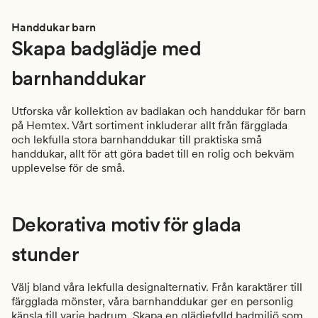
Handdukar barn
Skapa badglädje med
barnhanddukar
Utforska vår kollektion av badlakan och handdukar för barn
på
Hemtex
. Vårt sortiment inkluderar allt från färgglada
och lekfulla
stora
barnhanddukar till praktiska små
handdukar, allt för att göra ba
det ti
ll en rolig och bekväm
upplevelse för de små.
Dekorativa
motiv för glada
stunder
Välj bland våra lekfulla designalternativ. Från karaktärer till
färgglada mönster, våra barnhanddukar ger en personlig
känsla till varje badrum. Skapa en glädjefylld
badmiljö
som