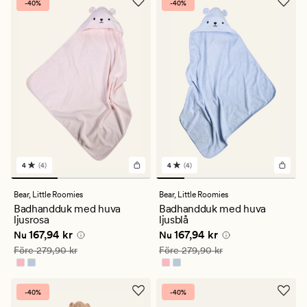
-40%
-40%
4
(4)
4
(4)
4
4
omdömen
omdömen
med
med
Bear,
Little Roomies
Bear,
Little Roomies
ett
ett
Badhandduk med huva
Badhandduk med huva
genomsnittligt
genomsnittligt
ljusrosa
ljusblå
betyg
betyg
Nuvarande pris
167,94 kr
Nuvarande pris
167,94 kr
167,94 kr
167,94 kr
på
på
Nu
Nu
4
4
Ordinarie pris
279,90 kr
Ordinarie pris
279,90 kr
Före
279,90 kr
Före
279,90 kr
-40%
-40%