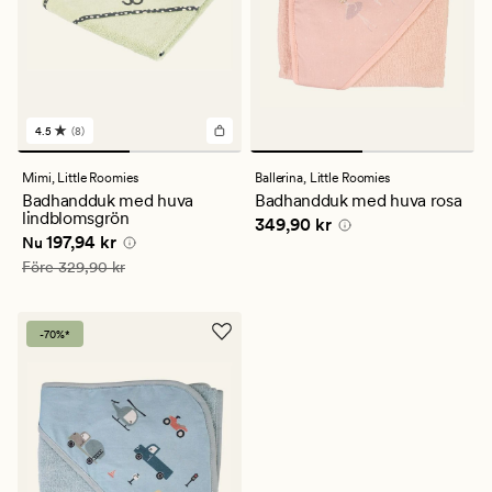
4.5
(8)
8
omdömen
med
Mimi,
Little Roomies
Ballerina,
Little Roomies
ett
Badhandduk med huva
Badhandduk med huva rosa
genomsnittligt
lindblomsgrön
Pris
349,90 kr
349,90 kr
betyg
Nuvarande pris
197,94 kr
197,94 kr
på
Nu
4.5
Ordinarie pris
329,90 kr
Före
329,90 kr
-70%*