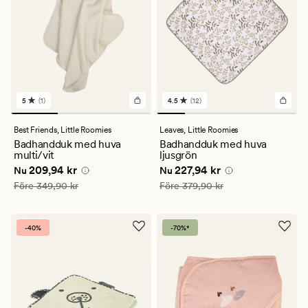
5
(1)
4.5
(12)
1
12
omdömen
omdömen
med
med
Best Friends,
Little Roomies
Leaves,
Little Roomies
ett
ett
Badhandduk med huva
Badhandduk med huva
genomsnittligt
genomsnittligt
multi/vit
ljusgrön
betyg
betyg
Nuvarande pris
209,94 kr
Nuvarande pris
227,94 kr
209,94 kr
227,94 kr
på
på
Nu
Nu
5
4.5
Ordinarie pris
349,90 kr
Ordinarie pris
379,90 kr
Före
349,90 kr
Före
379,90 kr
-40%
-70%*