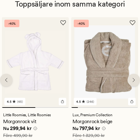
Toppsäljare inom samma kategori
-40%
-40%
4.5
(45)
4.5
(246)
45
246
omdömen
omdömen
med
med
Little Roomies,
Little Roomies
Lux,
Premium Collection
ett
ett
Morgonrock vit
Morgonrock beige
genomsnittligt
genomsnittligt
Nuvarande pris
299,94 kr
Nuvarande pris
797,94 kr
299,94 kr
797,94 kr
betyg
betyg
Nu
Nu
på
på
Ordinarie pris
499,90 kr
Ordinarie pris
1 329,90 kr
Före
499,90 kr
Före
1 329,90 kr
4.5
4.5