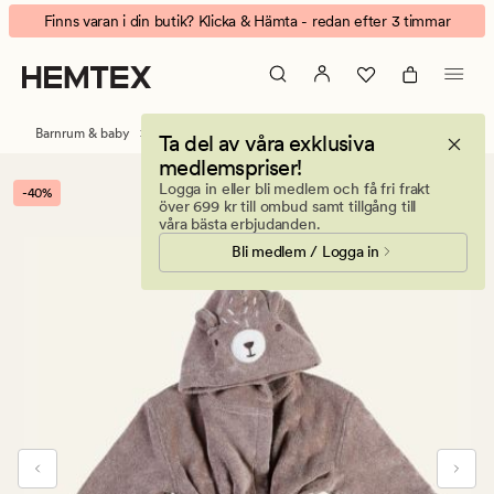
Teddy
Animerad
Finns varan i din butik? Klicka & Hämta - redan efter 3 timmar
morgonrock
banner.
beige
Klicka
på
ESCAPE
Barnrum & baby
Morgonrockar barn
Ta del av våra exklusiva
för
medlemspriser!
att
Logga in eller bli medlem och få fri frakt
-40%
pausa.
över 699 kr till ombud samt tillgång till
våra bästa erbjudanden.
Bli medlem / Logga in