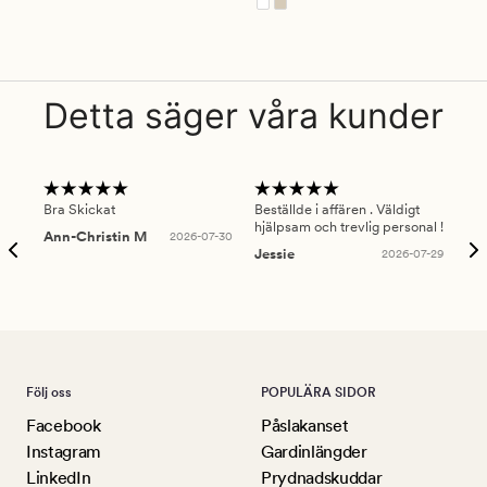
Detta säger våra kunder
Bra Skickat
Beställde i affären . Väldigt
Smi
hjälpsam och trevlig personal !
lev
Ann-Christin M
2026-07-30
han
Jessie
2026-07-29
Lu
Följ oss
POPULÄRA SIDOR
Facebook
Påslakanset
Instagram
Gardinlängder
LinkedIn
Prydnadskuddar