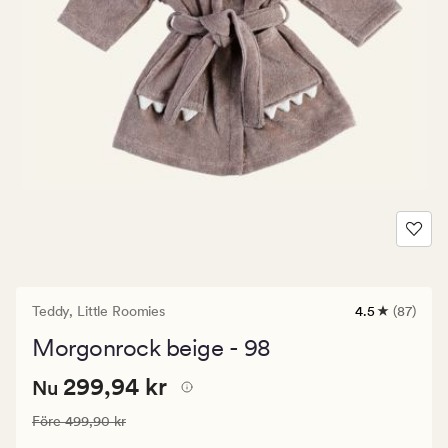
Teddy,
Little Roomies
4.5
(87)
87
omdömen
Morgonrock beige - 98
med
ett
Nuvarande
Nuvarande pris
299,94 kr
genomsnittli
299,94 kr
Nu
betyg
pris
på
Ordinarie pris
499,90 kr
Före
499,90 kr
299,94
4.5