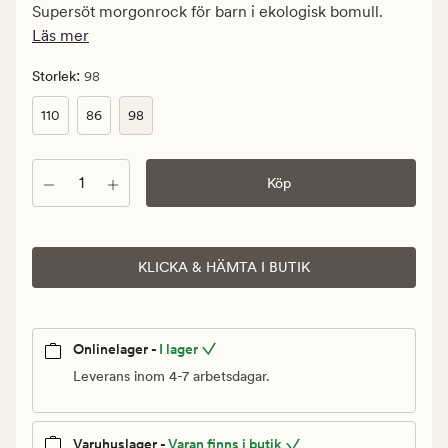
kr.
Supersöt morgonrock för barn i ekologisk bomull.
Ordinarie
Läs mer
pris
499,90
:
Storlek
98
kr
110
86
98
Antal
Köp
KLICKA & HÄMTA I BUTIK
Onlinelager -
I lager
Leverans inom 4-7 arbetsdagar.
Varuhuslager -
Varan finns i butik