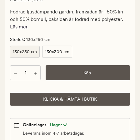
1
799,94
Fodrad ljusdämpande gardin, framsidan är i 50% lin
kr.
och 50% bomull, baksidan är fodrad med polyester.
Ordinarie
Läs mer
pris
2
:
Storlek
130x250 cm
999,90
130x250 cm
130x300 cm
kr
Antal
Köp
KLICKA & HÄMTA I BUTIK
Onlinelager -
I lager
Leverans inom 4-7 arbetsdagar.