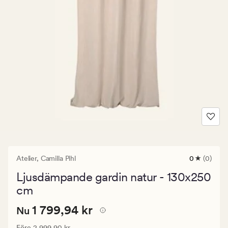
Atelier,
Camilla Pihl
0
(0)
0
omdömen
Ljusdämpande gardin natur - 130x250
med
ett
cm
genomsnitt
betyg
Nuvarande
Nuvarande pris
1 799,94 kr
1 799,94 kr
Nu
på
0
pris
Ordinarie pris
2 999,90 kr
Före
2 999,90 kr